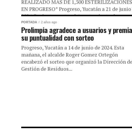
REALIZADO MÁS DE 1,500 ESTERILIZACIONE
EN PROGRESO* Progreso, Yucatán a 21 de junio
2024. Recientemente, el Ayuntamiento de
Progreso, a...
PORTADA
2 años ago
Prolimpia agradece a usuarios y premi
su puntualidad con sorteo
Progreso, Yucatán a 14 de junio de 2024. Esta
mañana, el alcalde Roger Gomez Ortegón
encabezó el sorteo que organizó la Dirección d
Gestión de Residuos...