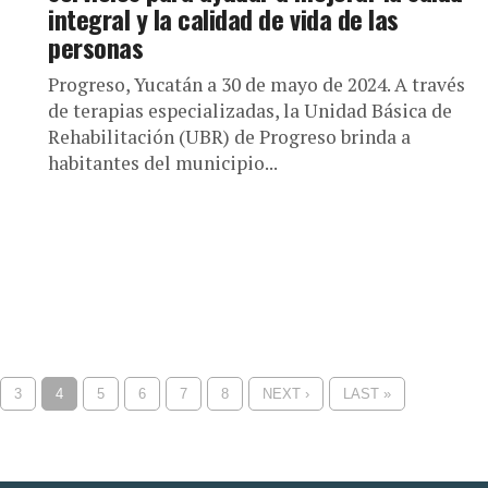
integral y la calidad de vida de las
personas
Progreso, Yucatán a 30 de mayo de 2024. A través
de terapias especializadas, la Unidad Básica de
Rehabilitación (UBR) de Progreso brinda a
habitantes del municipio...
3
4
5
6
7
8
NEXT ›
LAST »