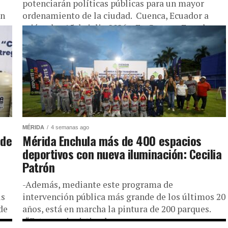
potenciarán políticas públicas para un mayor
ón
ordenamiento de la ciudad. Cuenca, Ecuador a
miércoles 15 de julio 2026.- En Cuenca, Ecuador,
la...
MÉRIDA
4 semanas ago
 de
Mérida Enchula más de 400 espacios
deportivos con nueva iluminación: Cecilia
Patrón
-Además, mediante este programa de
us
intervención pública más grande de los últimos 20
de
años, está en marcha la pintura de 200 parques.
-“Estamos invirtiendo como nunca...