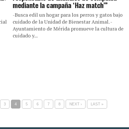
mediante la campaña ‘Haz match’”
-Busca edil un hogar para los perros y gatos bajo
cial
cuidado de la Unidad de Bienestar Animal. -
Ayuntamiento de Mérida promueve la cultura de
cuidado y...
3
4
5
6
7
8
NEXT ›
LAST »