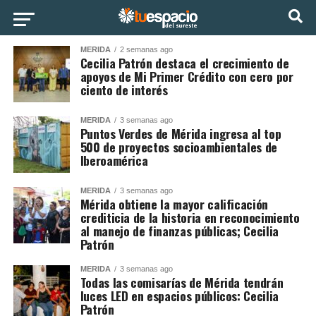
MÉRIDA
2 semanas ago
Cecilia Patrón destaca el crecimiento de
apoyos de Mi Primer Crédito con cero por
ciento de interés
MÉRIDA
3 semanas ago
Puntos Verdes de Mérida ingresa al top
500 de proyectos socioambientales de
Iberoamérica
MÉRIDA
3 semanas ago
Mérida obtiene la mayor calificación
crediticia de la historia en reconocimiento
al manejo de finanzas públicas; Cecilia
Patrón
MÉRIDA
3 semanas ago
Todas las comisarías de Mérida tendrán
luces LED en espacios públicos: Cecilia
Patrón