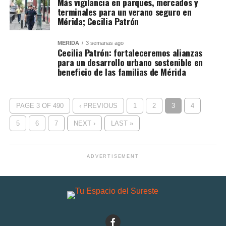
Más vigilancia en parques, mercados y
terminales para un verano seguro en
Mérida; Cecilia Patrón
MÉRIDA
3 semanas ago
Cecilia Patrón: fortaleceremos alianzas
para un desarrollo urbano sostenible en
beneficio de las familias de Mérida
PAGE 3 OF 490
‹ PREVIOUS
1
2
3
4
5
6
7
NEXT ›
LAST »
ADVERTISEMENT