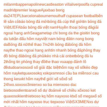
milan
mbappe
napoli
newcastle
aston villa
liverpool
fa cup
real
madrid
premier league
Ajax
bao bong
da247
EPL
barcelona
bournemouth
aff cup
asean football
bên
lề sân cỏ
báo bóng đá mới
bóng đá cúp thế giới
tin bóng đá
Việt
UEFA
báo bóng đá việt nam
Huyền thoại bóng đá
giải
ngoại hạng anh
Seagame
tap chi bong da the gioi
tin bong
da lu
trận đấu hôm nay
việt nam bóng đá
tin nong bong
da
Bóng đá nữ
thể thao 7m
24h bóng đá
bóng đá hôm
nay
the thao ngoai hang anh
tin nhanh bóng đá
phòng thay
đồ bóng đá
bóng đá phủi
kèo nhà cái onbet
bóng đá lu
2
thông tin phòng thay đồ
the thao vua
app đánh lô
đề
dudoanxoso
xổ số giải đặc biệt
hôm nay xổ số
kèo đẹp
hôm nay
ketquaxoso
kq xs
kqxsmn
soi cầu ba miền
soi cau
thong ke
sxkt hôm nay
thế giới xổ số
xổ số
24h
xo.so
xoso3mien
xo so ba mien
xoso dac
biet
xosodientoan
xổ số dự đoán
vé số chiều xổ
xoso ket
qua
xosokienthiet
xoso kq hôm nay
xoso kt
xổ số mega
xổ số
mới nhất hôm nay
xoso truc tiep
xoso Việt
SX3MIEN
xs dự