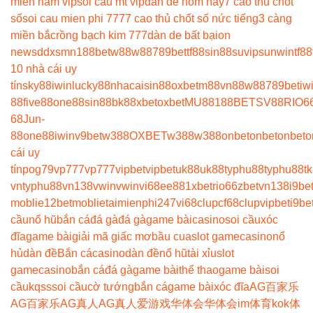
miền nam vip
soi cầu mt vip
dàn de hôm nay
7 cao thủ chốt
số
soi cau mien phi 777
7 cao thủ chốt số nức tiếng
3 càng
miền bắc
rồng bạch kim 777
dàn de bất bại
on
news
ddxsmn
188bet
w88
w88
789bet
tf88
sin88
suvip
sunwin
tf88
10 nhà cái uy
tín
sky88
iwin
lucky88
nhacaisin88
oxbet
m88
vn88
w88
789bet
iw
88
five88
one88
sin88
bk8
8xbet
oxbet
MU88
188BET
SV88
RIO6
68
Jun-
88
one88
iwin
v9bet
w388
OXBET
w388
w388
onbet
onbet
onbet
o
cái uy
tín
pog79
vp777
vp777
vipbet
vipbet
uk88
uk88
typhu88
typhu88
t
vn
typhu88
vn138
vwin
vwin
vi68
ee88
1xbet
rio66
zbet
vn138
i9be
moblie
12betmoblie
taimienphi247
vi68clup
cf68clup
vipbet
i9be
cầu
nổ hũ
bắn cá
đá gà
đá gà
game bài
casino
soi cầu
xóc
đĩa
game bài
giải mã giấc mơ
bầu cua
slot game
casino
nổ
hủ
dàn đề
Bắn cá
casino
dàn đề
nổ hũ
tài xỉu
slot
game
casino
bắn cá
đá gà
game bài
thể thao
game bài
soi
cầu
kqss
soi cầu
cờ tướng
bắn cá
game bài
xóc đĩa
AG百家乐
AG百家乐
AG真人
AG真人
爱游戏
华体会
华体会
im体育
kok体