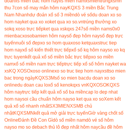
đoán
xs mien bac hom nay
xs miên nam
xsmientrung
xsmn
thu 7
con số may mắn hôm nay
KQXS 3 miền Bắc Trung
Nam Nhanh
dự đoán xổ số 3 miền
dò vé số
du doan xo so
hom nay
ket qua xo xo
ket qua xo so.vn
trúng thưởng xo
so
kq xoso trực tiếp
ket qua xs
kqxs 247
số miền nam
s0x0
mienbac
xosobamien hôm nay
số đẹp hôm nay
số đẹp trực
tuyến
nuôi số đẹp
xo so hom qua
xoso ketqua
xstruc tiep
hom nay
xổ số kiến thiết trực tiếp
xổ số kq hôm nay
so xo kq
trực tuyen
kết quả xổ số miền bắc trực tiếp
xo so miền
nam
xổ số miền nam trực tiếp
trực tiếp xổ số hôm nay
ket wa
xs
KQ XOSO
xoso online
xo so truc tiep hom nay
xstt
so mien
bac trong ngày
KQXS3M
số so mien bac
du doan xo so
online
du doan cau lo
xổ số keno
kqxs vn
KQXOSO
KQXS
hôm nay
trực tiếp kết quả xổ số ba miền
cap lo dep nhat
hom nay
soi cầu chuẩn hôm nay
so ket qua xo so
Xem kết
quả xổ số nhanh nhất
SX3MIEN
XSMB chủ
nhật
KQXSMN
kết quả mở giải trực tuyến
Giờ vàng chốt số
Online
Đánh Đề Con Gì
dò số miền nam
dò vé số hôm
nay
so mo so de
bach thủ lô đẹp nhất hôm nay
cầu đề hôm