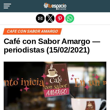
Salir de la versión móvil
CAFE CON SABOR AMARGO
Café con Sabor Amargo —
periodistas (15/02/2021)