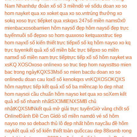
Nam Nhanh
dự đoán xổ số 3 miền
dò vé số
du doan xo so
hom nay
ket qua xo xo
ket qua xo so.vn
trúng thưởng xo
so
kq xoso trực tiếp
ket qua xs
kqxs 247
số miền nam
s0x0
mienbac
xosobamien hôm nay
số đẹp hôm nay
số đẹp trực
tuyến
nuôi số đẹp
xo so hom qua
xoso ketqua
xstruc tiep
hom nay
xổ số kiến thiết trực tiếp
xổ số kq hôm nay
so xo kq
trực tuyen
kết quả xổ số miền bắc trực tiếp
xo so miền
nam
xổ số miền nam trực tiếp
trực tiếp xổ số hôm nay
ket wa
xs
KQ XOSO
xoso online
xo so truc tiep hom nay
xstt
so mien
bac trong ngày
KQXS3M
số so mien bac
du doan xo so
online
du doan cau lo
xổ số keno
kqxs vn
KQXOSO
KQXS
hôm nay
trực tiếp kết quả xổ số ba miền
cap lo dep nhat
hom nay
soi cầu chuẩn hôm nay
so ket qua xo so
Xem kết
quả xổ số nhanh nhất
SX3MIEN
XSMB chủ
nhật
KQXSMN
kết quả mở giải trực tuyến
Giờ vàng chốt số
Online
Đánh Đề Con Gì
dò số miền nam
dò vé số hôm
nay
so mo so de
bach thủ lô đẹp nhất hôm nay
cầu đề hôm
nay
kết quả xổ số kiến thiết toàn quốc
cau dep 88
xsmb rong