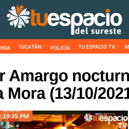
YUCATÁN
TU ESPACIO TV
M
RIDA
POLICÍA
or Amargo noctur
 Mora (13/10/202