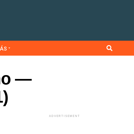
ÁS
no —
1)
ADVERTISEMENT