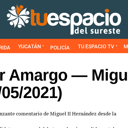
YUCATÁN
TU ESPACIO TV
M
RIDA
POLICÍA
r Amargo — Migue
/05/2021)
unzante comentario de Miguel II Hernández desde la