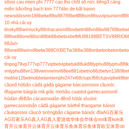
số
soi cau mien phi 777
7 cao thủ chốt số nức tiếng
3 càng
miền bắc
rồng bạch kim 777
dàn de bất bại
on
news
ddxsmn
188bet
w88
w88
789bet
tf88
sin88
suvip
sunwin
tf88
10 nhà cái uy
tín
sky88
iwin
lucky88
nhacaisin88
oxbet
m88
vn88
w88
789bet
iw
88
five88
one88
sin88
bk8
8xbet
oxbet
MU88
188BET
SV88
RIO6
68
Jun-
88
one88
iwin
v9bet
w388
OXBET
w388
w388
onbet
onbet
onbet
o
cái uy
tín
pog79
vp777
vp777
vipbet
vipbet
uk88
uk88
typhu88
typhu88
t
vn
typhu88
vn138
vwin
vwin
vi68
ee88
1xbet
rio66
zbet
vn138
i9be
moblie
12betmoblie
taimienphi247
vi68clup
cf68clup
vipbet
i9be
cầu
nổ hũ
bắn cá
đá gà
đá gà
game bài
casino
soi cầu
xóc
đĩa
game bài
giải mã giấc mơ
bầu cua
slot game
casino
nổ
hủ
dàn đề
Bắn cá
casino
dàn đề
nổ hũ
tài xỉu
slot
game
casino
bắn cá
đá gà
game bài
thể thao
game bài
soi
cầu
kqss
soi cầu
cờ tướng
bắn cá
game bài
xóc đĩa
AG百家乐
AG百家乐
AG真人
AG真人
爱游戏
华体会
华体会
im体育
kok体
育
开云体育
开云体育
开云体育
乐鱼体育
乐鱼体育
欧宝体育
ob