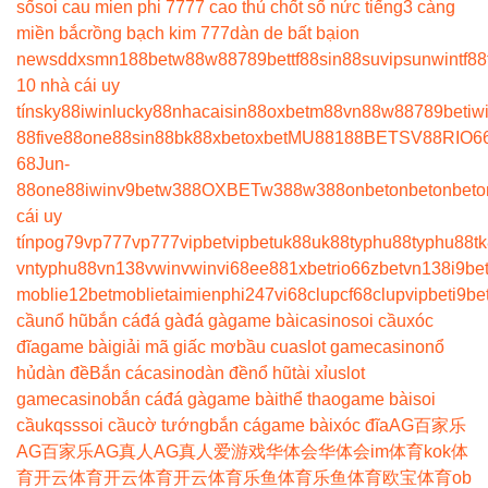
số
soi cau mien phi 777
7 cao thủ chốt số nức tiếng
3 càng
miền bắc
rồng bạch kim 777
dàn de bất bại
on
news
ddxsmn
188bet
w88
w88
789bet
tf88
sin88
suvip
sunwin
tf88
10 nhà cái uy
tín
sky88
iwin
lucky88
nhacaisin88
oxbet
m88
vn88
w88
789bet
iw
88
five88
one88
sin88
bk8
8xbet
oxbet
MU88
188BET
SV88
RIO6
68
Jun-
88
one88
iwin
v9bet
w388
OXBET
w388
w388
onbet
onbet
onbet
o
cái uy
tín
pog79
vp777
vp777
vipbet
vipbet
uk88
uk88
typhu88
typhu88
t
vn
typhu88
vn138
vwin
vwin
vi68
ee88
1xbet
rio66
zbet
vn138
i9be
moblie
12betmoblie
taimienphi247
vi68clup
cf68clup
vipbet
i9be
cầu
nổ hũ
bắn cá
đá gà
đá gà
game bài
casino
soi cầu
xóc
đĩa
game bài
giải mã giấc mơ
bầu cua
slot game
casino
nổ
hủ
dàn đề
Bắn cá
casino
dàn đề
nổ hũ
tài xỉu
slot
game
casino
bắn cá
đá gà
game bài
thể thao
game bài
soi
cầu
kqss
soi cầu
cờ tướng
bắn cá
game bài
xóc đĩa
AG百家乐
AG百家乐
AG真人
AG真人
爱游戏
华体会
华体会
im体育
kok体
育
开云体育
开云体育
开云体育
乐鱼体育
乐鱼体育
欧宝体育
ob