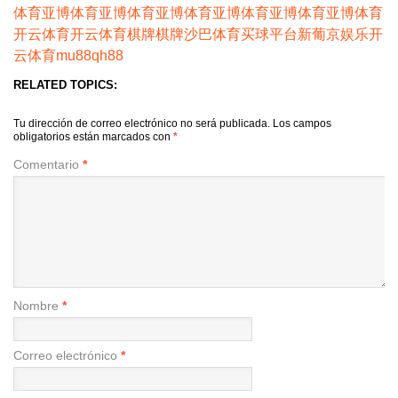
体育
亚博体育
亚博体育
亚博体育
亚博体育
亚博体育
亚博体育
开云体育
开云体育
棋牌
棋牌
沙巴体育
买球平台
新葡京娱乐
开
云体育
mu88
qh88
RELATED TOPICS:
Tu dirección de correo electrónico no será publicada.
Los campos
obligatorios están marcados con
*
Comentario
*
Nombre
*
Correo electrónico
*