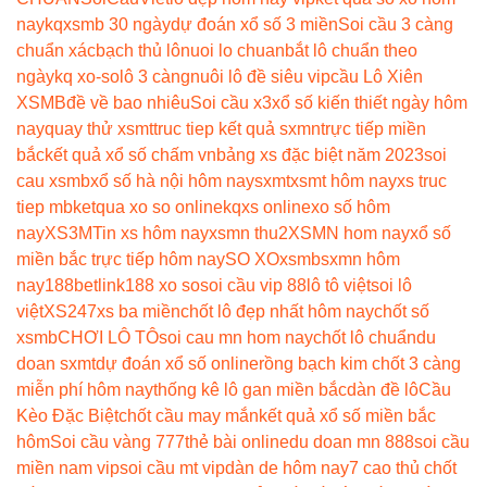
nay
kqxsmb 30 ngày
dự đoán xổ số 3 miền
Soi cầu 3 càng
chuẩn xác
bạch thủ lô
nuoi lo chuan
bắt lô chuẩn theo
ngày
kq xo-so
lô 3 càng
nuôi lô đề siêu vip
cầu Lô Xiên
XSMB
đề về bao nhiêu
Soi cầu x3
xổ số kiến thiết ngày hôm
nay
quay thử xsmt
truc tiep kết quả sxmn
trực tiếp miền
bắc
kết quả xổ số chấm vn
bảng xs đặc biệt năm 2023
soi
cau xsmb
xổ số hà nội hôm nay
sxmt
xsmt hôm nay
xs truc
tiep mb
ketqua xo so online
kqxs online
xo số hôm
nay
XS3M
Tin xs hôm nay
xsmn thu2
XSMN hom nay
xổ số
miền bắc trực tiếp hôm nay
SO XO
xsmb
sxmn hôm
nay
188betlink
188 xo so
soi cầu vip 88
lô tô việt
soi lô
việt
XS247
xs ba miền
chốt lô đẹp nhất hôm nay
chốt số
xsmb
CHƠI LÔ TÔ
soi cau mn hom nay
chốt lô chuẩn
du
doan sxmt
dự đoán xổ số online
rồng bạch kim chốt 3 càng
miễn phí hôm nay
thống kê lô gan miền bắc
dàn đề lô
Cầu
Kèo Đặc Biệt
chốt cầu may mắn
kết quả xổ số miền bắc
hôm
Soi cầu vàng 777
thẻ bài online
du doan mn 888
soi cầu
miền nam vip
soi cầu mt vip
dàn de hôm nay
7 cao thủ chốt