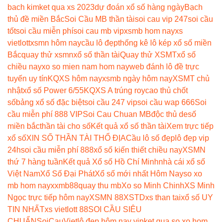
bach kim
ket qua xs 2023
dự đoán xổ số hàng ngày
Bạch
thủ đề miền Bắc
Soi Cầu MB thần tài
soi cau vip 247
soi cầu
tốt
soi cầu miễn phí
soi cau mb vip
xsmb hom nay
xs
vietlott
xsmn hôm nay
cầu lô đẹp
thống kê lô kép xổ số miền
Bắc
quay thử xsmn
xổ số thần tài
Quay thử XSMT
xổ số
chiều nay
xo so mien nam hom nay
web đánh lô đề trực
tuyến uy tín
KQXS hôm nay
xsmb ngày hôm nay
XSMT chủ
nhật
xổ số Power 6/55
KQXS A trúng roy
cao thủ chốt
số
bảng xổ số đặc biệt
soi cầu 247 vip
soi cầu wap 666
Soi
cầu miễn phí 888 VIP
Soi Cau Chuan MB
độc thủ de
số
miền bắc
thần tài cho số
Kết quả xổ số thần tài
Xem trực tiếp
xổ số
XIN SỐ THẦN TÀI THỔ ĐỊA
Cầu lô số đẹp
lô đẹp vip
24h
soi cầu miễn phí 888
xổ số kiến thiết chiều nay
XSMN
thứ 7 hàng tuần
Kết quả Xổ số Hồ Chí Minh
nhà cái xổ số
Việt Nam
Xổ Số Đại Phát
Xổ số mới nhất Hôm Nay
so xo
mb hom nay
xxmb88
quay thu mb
Xo so Minh Chinh
XS Minh
Ngọc trực tiếp hôm nay
XSMN 88
XSTD
xs than tai
xổ số UY
TIN NHẤT
xs vietlott 88
SOI CẦU SIÊU
CHUẨN
SoiCauViet
lô đẹp hôm nay vip
ket qua so xo hom