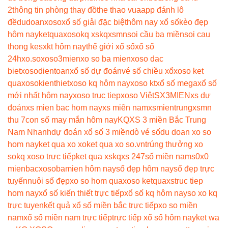
2
thông tin phòng thay đồ
the thao vua
app đánh lô
đề
dudoanxoso
xổ số giải đặc biệt
hôm nay xổ số
kèo đẹp
hôm nay
ketquaxoso
kq xs
kqxsmn
soi cầu ba miền
soi cau
thong ke
sxkt hôm nay
thế giới xổ số
xổ số
24h
xo.so
xoso3mien
xo so ba mien
xoso dac
biet
xosodientoan
xổ số dự đoán
vé số chiều xổ
xoso ket
qua
xosokienthiet
xoso kq hôm nay
xoso kt
xổ số mega
xổ số
mới nhất hôm nay
xoso truc tiep
xoso Việt
SX3MIEN
xs dự
đoán
xs mien bac hom nay
xs miên nam
xsmientrung
xsmn
thu 7
con số may mắn hôm nay
KQXS 3 miền Bắc Trung
Nam Nhanh
dự đoán xổ số 3 miền
dò vé số
du doan xo so
hom nay
ket qua xo xo
ket qua xo so.vn
trúng thưởng xo
so
kq xoso trực tiếp
ket qua xs
kqxs 247
số miền nam
s0x0
mienbac
xosobamien hôm nay
số đẹp hôm nay
số đẹp trực
tuyến
nuôi số đẹp
xo so hom qua
xoso ketqua
xstruc tiep
hom nay
xổ số kiến thiết trực tiếp
xổ số kq hôm nay
so xo kq
trực tuyen
kết quả xổ số miền bắc trực tiếp
xo so miền
nam
xổ số miền nam trực tiếp
trực tiếp xổ số hôm nay
ket wa