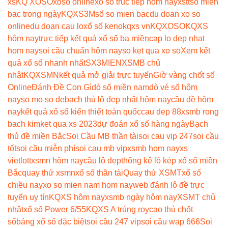
xs
KQ XOSO
xoso online
xo so truc tiep hom nay
xstt
so mien
bac trong ngày
KQXS3M
số so mien bac
du doan xo so
online
du doan cau lo
xổ số keno
kqxs vn
KQXOSO
KQXS
hôm nay
trực tiếp kết quả xổ số ba miền
cap lo dep nhat
hom nay
soi cầu chuẩn hôm nay
so ket qua xo so
Xem kết
quả xổ số nhanh nhất
SX3MIEN
XSMB chủ
nhật
KQXSMN
kết quả mở giải trực tuyến
Giờ vàng chốt số
Online
Đánh Đề Con Gì
dò số miền nam
dò vé số hôm
nay
so mo so de
bach thủ lô đẹp nhất hôm nay
cầu đề hôm
nay
kết quả xổ số kiến thiết toàn quốc
cau dep 88
xsmb rong
bach kim
ket qua xs 2023
dự đoán xổ số hàng ngày
Bạch
thủ đề miền Bắc
Soi Cầu MB thần tài
soi cau vip 247
soi cầu
tốt
soi cầu miễn phí
soi cau mb vip
xsmb hom nay
xs
vietlott
xsmn hôm nay
cầu lô đẹp
thống kê lô kép xổ số miền
Bắc
quay thử xsmn
xổ số thần tài
Quay thử XSMT
xổ số
chiều nay
xo so mien nam hom nay
web đánh lô đề trực
tuyến uy tín
KQXS hôm nay
xsmb ngày hôm nay
XSMT chủ
nhật
xổ số Power 6/55
KQXS A trúng roy
cao thủ chốt
số
bảng xổ số đặc biệt
soi cầu 247 vip
soi cầu wap 666
Soi