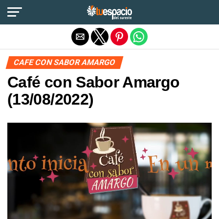
Salir de la versión móvil
CAFE CON SABOR AMARGO
Café con Sabor Amargo
(13/08/2022)