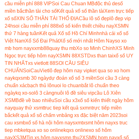
cầu miễn phí 888 VIP
Soi Cau Chuan MB
độc thủ de
số
miền bắc
thần tài cho số
Kết quả xổ số thần tài
Xem trực tiếp
xổ số
XIN SỐ THẦN TÀI THỔ ĐỊA
Cầu lô số đẹp
lô đẹp vip
24h
soi cầu miễn phí 888
xổ số kiến thiết chiều nay
XSMN
thứ 7 hàng tuần
Kết quả Xổ số Hồ Chí Minh
nhà cái xổ số
Việt Nam
Xổ Số Đại Phát
Xổ số mới nhất Hôm Nay
so xo
mb hom nay
xxmb88
quay thu mb
Xo so Minh Chinh
XS Minh
Ngọc trực tiếp hôm nay
XSMN 88
XSTD
xs than tai
xổ số UY
TIN NHẤT
xs vietlott 88
SOI CẦU SIÊU
CHUẨN
SoiCauViet
lô đẹp hôm nay vip
ket qua so xo hom
nay
kqxsmb 30 ngày
dự đoán xổ số 3 miền
Soi cầu 3 càng
chuẩn xác
bạch thủ lô
nuoi lo chuan
bắt lô chuẩn theo
ngày
kq xo-so
lô 3 càng
nuôi lô đề siêu vip
cầu Lô Xiên
XSMB
đề về bao nhiêu
Soi cầu x3
xổ số kiến thiết ngày hôm
nay
quay thử xsmt
truc tiep kết quả sxmn
trực tiếp miền
bắc
kết quả xổ số chấm vn
bảng xs đặc biệt năm 2023
soi
cau xsmb
xổ số hà nội hôm nay
sxmt
xsmt hôm nay
xs truc
tiep mb
ketqua xo so online
kqxs online
xo số hôm
nay
XS3M
Tin xs hôm nay
xsmn thu2
XSMN hom nay
xổ số