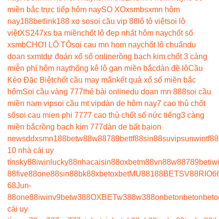
miền bắc trực tiếp hôm nay
SO XO
xsmb
sxmn hôm
nay
188betlink
188 xo so
soi cầu vip 88
lô tô việt
soi lô
việt
XS247
xs ba miền
chốt lô đẹp nhất hôm nay
chốt số
xsmb
CHƠI LÔ TÔ
soi cau mn hom nay
chốt lô chuẩn
du
doan sxmt
dự đoán xổ số online
rồng bạch kim chốt 3 càng
miễn phí hôm nay
thống kê lô gan miền bắc
dàn đề lô
Cầu
Kèo Đặc Biệt
chốt cầu may mắn
kết quả xổ số miền bắc
hôm
Soi cầu vàng 777
thẻ bài online
du doan mn 888
soi cầu
miền nam vip
soi cầu mt vip
dàn de hôm nay
7 cao thủ chốt
số
soi cau mien phi 777
7 cao thủ chốt số nức tiếng
3 càng
miền bắc
rồng bạch kim 777
dàn de bất bại
on
news
ddxsmn
188bet
w88
w88
789bet
tf88
sin88
suvip
sunwin
tf88
10 nhà cái uy
tín
sky88
iwin
lucky88
nhacaisin88
oxbet
m88
vn88
w88
789bet
iw
88
five88
one88
sin88
bk8
8xbet
oxbet
MU88
188BET
SV88
RIO6
68
Jun-
88
one88
iwin
v9bet
w388
OXBET
w388
w388
onbet
onbet
onbet
o
cái uy