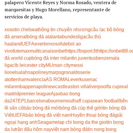
palapero Vicente Reyes y Norma Rosado, ventera de
marquesitas y Hugo Morellano, representante de
servicios de playa.
xoso
tin chelsea
thông tin chuyển nhượng
câu lạc bộ bóng
đá arsenal
bóng đá atalanta
bundesliga
cầu thủ
haaland
UEFA
everton
xoso
futebol ao
vivo
futemax
multicanais
onbet
https://bsport.fit
https://onbet88.o
đá world cup
bóng đá inter milan
tin juventus
benzema
la
liga
clb leicester city
MU
man city
messi
lionel
salah
napoli
neymar
psg
ronaldo
serie
a
tottenham
valencia
AS ROMA
Leverkusen
ac
milan
mbappe
napoli
newcastle
aston villa
liverpool
fa cup
real
madrid
premier league
Ajax
bao bong
da247
EPL
barcelona
bournemouth
aff cup
asean football
bên
lề sân cỏ
báo bóng đá mới
bóng đá cúp thế giới
tin bóng đá
Việt
UEFA
báo bóng đá việt nam
Huyền thoại bóng đá
giải
ngoại hạng anh
Seagame
tap chi bong da the gioi
tin bong
da lu
trận đấu hôm nay
việt nam bóng đá
tin nong bong