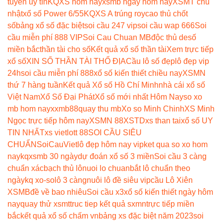
tuyến uy tín
KQXS hôm nay
xsmb ngày hôm nay
XSMT chủ
nhật
xổ số Power 6/55
KQXS A trúng roy
cao thủ chốt
số
bảng xổ số đặc biệt
soi cầu 247 vip
soi cầu wap 666
Soi
cầu miễn phí 888 VIP
Soi Cau Chuan MB
độc thủ de
số
miền bắc
thần tài cho số
Kết quả xổ số thần tài
Xem trực tiếp
xổ số
XIN SỐ THẦN TÀI THỔ ĐỊA
Cầu lô số đẹp
lô đẹp vip
24h
soi cầu miễn phí 888
xổ số kiến thiết chiều nay
XSMN
thứ 7 hàng tuần
Kết quả Xổ số Hồ Chí Minh
nhà cái xổ số
Việt Nam
Xổ Số Đại Phát
Xổ số mới nhất Hôm Nay
so xo
mb hom nay
xxmb88
quay thu mb
Xo so Minh Chinh
XS Minh
Ngọc trực tiếp hôm nay
XSMN 88
XSTD
xs than tai
xổ số UY
TIN NHẤT
xs vietlott 88
SOI CẦU SIÊU
CHUẨN
SoiCauViet
lô đẹp hôm nay vip
ket qua so xo hom
nay
kqxsmb 30 ngày
dự đoán xổ số 3 miền
Soi cầu 3 càng
chuẩn xác
bạch thủ lô
nuoi lo chuan
bắt lô chuẩn theo
ngày
kq xo-so
lô 3 càng
nuôi lô đề siêu vip
cầu Lô Xiên
XSMB
đề về bao nhiêu
Soi cầu x3
xổ số kiến thiết ngày hôm
nay
quay thử xsmt
truc tiep kết quả sxmn
trực tiếp miền
bắc
kết quả xổ số chấm vn
bảng xs đặc biệt năm 2023
soi