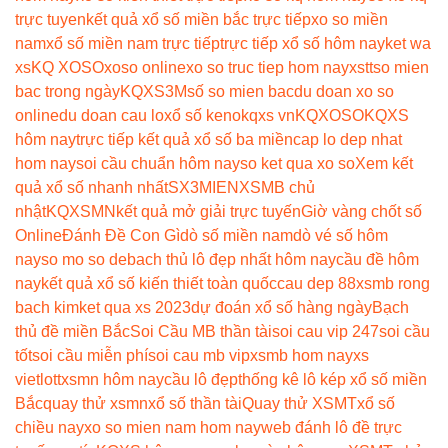
trực tuyen
kết quả xổ số miền bắc trực tiếp
xo so miền
nam
xổ số miền nam trực tiếp
trực tiếp xổ số hôm nay
ket wa
xs
KQ XOSO
xoso online
xo so truc tiep hom nay
xstt
so mien
bac trong ngày
KQXS3M
số so mien bac
du doan xo so
online
du doan cau lo
xổ số keno
kqxs vn
KQXOSO
KQXS
hôm nay
trực tiếp kết quả xổ số ba miền
cap lo dep nhat
hom nay
soi cầu chuẩn hôm nay
so ket qua xo so
Xem kết
quả xổ số nhanh nhất
SX3MIEN
XSMB chủ
nhật
KQXSMN
kết quả mở giải trực tuyến
Giờ vàng chốt số
Online
Đánh Đề Con Gì
dò số miền nam
dò vé số hôm
nay
so mo so de
bach thủ lô đẹp nhất hôm nay
cầu đề hôm
nay
kết quả xổ số kiến thiết toàn quốc
cau dep 88
xsmb rong
bach kim
ket qua xs 2023
dự đoán xổ số hàng ngày
Bạch
thủ đề miền Bắc
Soi Cầu MB thần tài
soi cau vip 247
soi cầu
tốt
soi cầu miễn phí
soi cau mb vip
xsmb hom nay
xs
vietlott
xsmn hôm nay
cầu lô đẹp
thống kê lô kép xổ số miền
Bắc
quay thử xsmn
xổ số thần tài
Quay thử XSMT
xổ số
chiều nay
xo so mien nam hom nay
web đánh lô đề trực