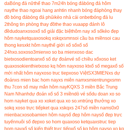
da
Bóng đá nữ
thể thao 7m
24h bóng đá
bóng đá hôm
nay
the thao ngoai hang anh
tin nhanh bóng đá
phòng thay
đồ bóng đá
bóng đá phủi
kèo nhà cái onbet
bóng đá lu
2
thông tin phòng thay đồ
the thao vua
app đánh lô
đề
dudoanxoso
xổ số giải đặc biệt
hôm nay xổ số
kèo đẹp
hôm nay
ketquaxoso
kq xs
kqxsmn
soi cầu ba miền
soi cau
thong ke
sxkt hôm nay
thế giới xổ số
xổ số
24h
xo.so
xoso3mien
xo so ba mien
xoso dac
biet
xosodientoan
xổ số dự đoán
vé số chiều xổ
xoso ket
qua
xosokienthiet
xoso kq hôm nay
xoso kt
xổ số mega
xổ số
mới nhất hôm nay
xoso truc tiep
xoso Việt
SX3MIEN
xs dự
đoán
xs mien bac hom nay
xs miên nam
xsmientrung
xsmn
thu 7
con số may mắn hôm nay
KQXS 3 miền Bắc Trung
Nam Nhanh
dự đoán xổ số 3 miền
dò vé số
du doan xo so
hom nay
ket qua xo xo
ket qua xo so.vn
trúng thưởng xo
so
kq xoso trực tiếp
ket qua xs
kqxs 247
số miền nam
s0x0
mienbac
xosobamien hôm nay
số đẹp hôm nay
số đẹp trực
tuyến
nuôi số đẹp
xo so hom qua
xoso ketqua
xstruc tiep
hom nay
xổ số kiến thiết trực tiếp
xổ số kq hôm nay
so xo kq