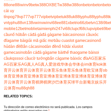
88
one88
iwin
v9bet
w388
OXBET
w388
w388
onbet
onbet
onbet
o
cái uy
tín
pog79
vp777
vp777
vipbet
vipbet
uk88
uk88
typhu88
typhu88
t
vn
typhu88
vn138
vwin
vwin
vi68
ee88
1xbet
rio66
zbet
vn138
i9be
moblie
12betmoblie
taimienphi247
vi68clup
cf68clup
vipbet
i9be
cầu
nổ hũ
bắn cá
đá gà
đá gà
game bài
casino
soi cầu
xóc
đĩa
game bài
giải mã giấc mơ
bầu cua
slot game
casino
nổ
hủ
dàn đề
Bắn cá
casino
dàn đề
nổ hũ
tài xỉu
slot
game
casino
bắn cá
đá gà
game bài
thể thao
game bài
soi
cầu
kqss
soi cầu
cờ tướng
bắn cá
game bài
xóc đĩa
AG百家乐
AG百家乐
AG真人
AG真人
爱游戏
华体会
华体会
im体育
kok体
育
开云体育
开云体育
开云体育
乐鱼体育
乐鱼体育
欧宝体育
ob
体育
亚博体育
亚博体育
亚博体育
亚博体育
亚博体育
亚博体育
开云体育
开云体育
棋牌
棋牌
沙巴体育
买球平台
新葡京娱乐
开
云体育
mu88
qh88
RELATED TOPICS:
Tu dirección de correo electrónico no será publicada.
Los campos
obligatorios están marcados con
*