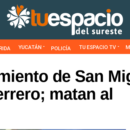
YUCATÁN
TU ESPACIO TV
M
RIDA
POLICÍA
miento de San Mi
rrero; matan al