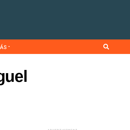
ÁS
guel