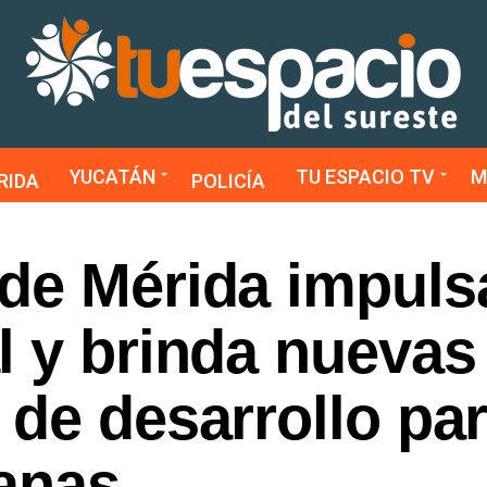
YUCATÁN
TU ESPACIO TV
M
RIDA
POLICÍA
de Mérida impulsa
l y brinda nuevas
de desarrollo par
danas