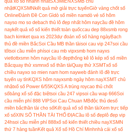
quả xổ số nhanh nhất
SX3MIEN
XSMB chủ
nhật
KQXSMN
kết quả mở giải trực tuyến
Giờ vàng chốt số
Online
Đánh Đề Con Gì
dò số miền nam
dò vé số hôm
nay
so mo so de
bach thủ lô đẹp nhất hôm nay
cầu đề hôm
nay
kết quả xổ số kiến thiết toàn quốc
cau dep 88
xsmb rong
bach kim
ket qua xs 2023
dự đoán xổ số hàng ngày
Bạch
thủ đề miền Bắc
Soi Cầu MB thần tài
soi cau vip 247
soi cầu
tốt
soi cầu miễn phí
soi cau mb vip
xsmb hom nay
xs
vietlott
xsmn hôm nay
cầu lô đẹp
thống kê lô kép xổ số miền
Bắc
quay thử xsmn
xổ số thần tài
Quay thử XSMT
xổ số
chiều nay
xo so mien nam hom nay
web đánh lô đề trực
tuyến uy tín
KQXS hôm nay
xsmb ngày hôm nay
XSMT chủ
nhật
xổ số Power 6/55
KQXS A trúng roy
cao thủ chốt
số
bảng xổ số đặc biệt
soi cầu 247 vip
soi cầu wap 666
Soi
cầu miễn phí 888 VIP
Soi Cau Chuan MB
độc thủ de
số
miền bắc
thần tài cho số
Kết quả xổ số thần tài
Xem trực tiếp
xổ số
XIN SỐ THẦN TÀI THỔ ĐỊA
Cầu lô số đẹp
lô đẹp vip
24h
soi cầu miễn phí 888
xổ số kiến thiết chiều nay
XSMN
thứ 7 hàng tuần
Kết quả Xổ số Hồ Chí Minh
nhà cái xổ số