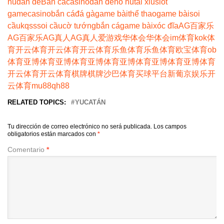
hủ
dàn đề
Bắn cá
casino
dàn đề
nổ hũ
tài xỉu
slot
game
casino
bắn cá
đá gà
game bài
thể thao
game bài
soi
cầu
kqss
soi cầu
cờ tướng
bắn cá
game bài
xóc đĩa
AG百家乐
AG百家乐
AG真人
AG真人
爱游戏
华体会
华体会
im体育
kok体
育
开云体育
开云体育
开云体育
乐鱼体育
乐鱼体育
欧宝体育
ob
体育
亚博体育
亚博体育
亚博体育
亚博体育
亚博体育
亚博体育
开云体育
开云体育
棋牌
棋牌
沙巴体育
买球平台
新葡京娱乐
开
云体育
mu88
qh88
RELATED TOPICS:
YUCATÁN
Tu dirección de correo electrónico no será publicada.
Los campos
obligatorios están marcados con
*
Comentario
*