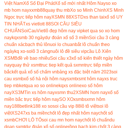
Việt Nam
Xổ Số Đại Phát
Xổ số mới nhất Hôm Nay
so xo
mb hom nay
xxmb88
quay thu mb
Xo so Minh Chinh
XS Minh
Ngọc trực tiếp hôm nay
XSMN 88
XSTD
xs than tai
xổ số UY
TIN NHẤT
xs vietlott 88
SOI CẦU SIÊU
CHUẨN
SoiCauViet
lô đẹp hôm nay vip
ket qua so xo hom
nay
kqxsmb 30 ngày
dự đoán xổ số 3 miền
Soi cầu 3 càng
chuẩn xác
bạch thủ lô
nuoi lo chuan
bắt lô chuẩn theo
ngày
kq xo-so
lô 3 càng
nuôi lô đề siêu vip
cầu Lô Xiên
XSMB
đề về bao nhiêu
Soi cầu x3
xổ số kiến thiết ngày hôm
nay
quay thử xsmt
truc tiep kết quả sxmn
trực tiếp miền
bắc
kết quả xổ số chấm vn
bảng xs đặc biệt năm 2023
soi
cau xsmb
xổ số hà nội hôm nay
sxmt
xsmt hôm nay
xs truc
tiep mb
ketqua xo so online
kqxs online
xo số hôm
nay
XS3M
Tin xs hôm nay
xsmn thu2
XSMN hom nay
xổ số
miền bắc trực tiếp hôm nay
SO XO
xsmb
sxmn hôm
nay
188betlink
188 xo so
soi cầu vip 88
lô tô việt
soi lô
việt
XS247
xs ba miền
chốt lô đẹp nhất hôm nay
chốt số
xsmb
CHƠI LÔ TÔ
soi cau mn hom nay
chốt lô chuẩn
du
doan sxmt
dự đoán xổ số online
rồng bạch kim chốt 3 càng