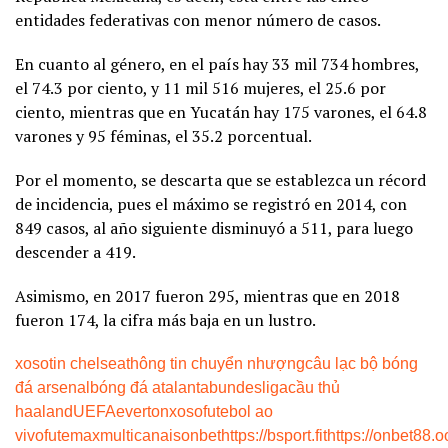
entidades federativas con menor número de casos.
En cuanto al género, en el país hay 33 mil 734 hombres,
el 74.3 por ciento, y 11 mil 516 mujeres, el 25.6 por
ciento, mientras que en Yucatán hay 175 varones, el 64.8
varones y 95 féminas, el 35.2 porcentual.
Por el momento, se descarta que se establezca un récord
de incidencia, pues el máximo se registró en 2014, con
849 casos, al año siguiente disminuyó a 511, para luego
descender a 419.
Asimismo, en 2017 fueron 295, mientras que en 2018
fueron 174, la cifra más baja en un lustro.
xoso
tin chelsea
thông tin chuyển nhượng
câu lạc bộ bóng
đá arsenal
bóng đá atalanta
bundesliga
cầu thủ
haaland
UEFA
everton
xoso
futebol ao
vivo
futemax
multicanais
onbet
https://bsport.fit
https://onbet88.o