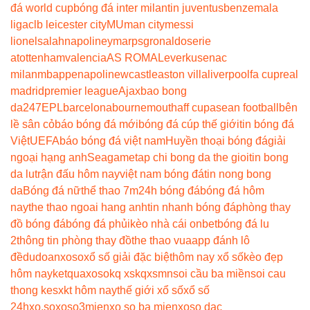
đá world cup
bóng đá inter milan
tin juventus
benzema
la
liga
clb leicester city
MU
man city
messi
lionel
salah
napoli
neymar
psg
ronaldo
serie
a
tottenham
valencia
AS ROMA
Leverkusen
ac
milan
mbappe
napoli
newcastle
aston villa
liverpool
fa cup
real
madrid
premier league
Ajax
bao bong
da247
EPL
barcelona
bournemouth
aff cup
asean football
bên
lề sân cỏ
báo bóng đá mới
bóng đá cúp thế giới
tin bóng đá
Việt
UEFA
báo bóng đá việt nam
Huyền thoại bóng đá
giải
ngoại hạng anh
Seagame
tap chi bong da the gioi
tin bong
da lu
trận đấu hôm nay
việt nam bóng đá
tin nong bong
da
Bóng đá nữ
thể thao 7m
24h bóng đá
bóng đá hôm
nay
the thao ngoai hang anh
tin nhanh bóng đá
phòng thay
đồ bóng đá
bóng đá phủi
kèo nhà cái onbet
bóng đá lu
2
thông tin phòng thay đồ
the thao vua
app đánh lô
đề
dudoanxoso
xổ số giải đặc biệt
hôm nay xổ số
kèo đẹp
hôm nay
ketquaxoso
kq xs
kqxsmn
soi cầu ba miền
soi cau
thong ke
sxkt hôm nay
thế giới xổ số
xổ số
24h
xo.so
xoso3mien
xo so ba mien
xoso dac