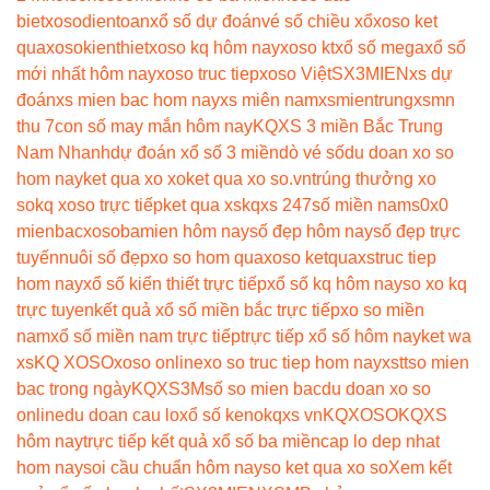
biet
xosodientoan
xổ số dự đoán
vé số chiều xổ
xoso ket
qua
xosokienthiet
xoso kq hôm nay
xoso kt
xổ số mega
xổ số
mới nhất hôm nay
xoso truc tiep
xoso Việt
SX3MIEN
xs dự
đoán
xs mien bac hom nay
xs miên nam
xsmientrung
xsmn
thu 7
con số may mắn hôm nay
KQXS 3 miền Bắc Trung
Nam Nhanh
dự đoán xổ số 3 miền
dò vé số
du doan xo so
hom nay
ket qua xo xo
ket qua xo so.vn
trúng thưởng xo
so
kq xoso trực tiếp
ket qua xs
kqxs 247
số miền nam
s0x0
mienbac
xosobamien hôm nay
số đẹp hôm nay
số đẹp trực
tuyến
nuôi số đẹp
xo so hom qua
xoso ketqua
xstruc tiep
hom nay
xổ số kiến thiết trực tiếp
xổ số kq hôm nay
so xo kq
trực tuyen
kết quả xổ số miền bắc trực tiếp
xo so miền
nam
xổ số miền nam trực tiếp
trực tiếp xổ số hôm nay
ket wa
xs
KQ XOSO
xoso online
xo so truc tiep hom nay
xstt
so mien
bac trong ngày
KQXS3M
số so mien bac
du doan xo so
online
du doan cau lo
xổ số keno
kqxs vn
KQXOSO
KQXS
hôm nay
trực tiếp kết quả xổ số ba miền
cap lo dep nhat
hom nay
soi cầu chuẩn hôm nay
so ket qua xo so
Xem kết