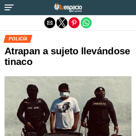
Salir de la versión móvil
POLICÍA
Atrapan a sujeto llevándose
tinaco