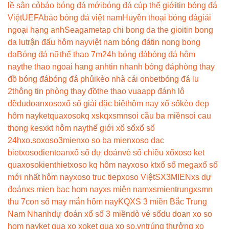
lề sân cỏ
báo bóng đá mới
bóng đá cúp thế giới
tin bóng đá
Việt
UEFA
báo bóng đá việt nam
Huyền thoại bóng đá
giải
ngoại hạng anh
Seagame
tap chi bong da the gioi
tin bong
da lu
trận đấu hôm nay
việt nam bóng đá
tin nong bong
da
Bóng đá nữ
thể thao 7m
24h bóng đá
bóng đá hôm
nay
the thao ngoai hang anh
tin nhanh bóng đá
phòng thay
đồ bóng đá
bóng đá phủi
kèo nhà cái onbet
bóng đá lu
2
thông tin phòng thay đồ
the thao vua
app đánh lô
đề
dudoanxoso
xổ số giải đặc biệt
hôm nay xổ số
kèo đẹp
hôm nay
ketquaxoso
kq xs
kqxsmn
soi cầu ba miền
soi cau
thong ke
sxkt hôm nay
thế giới xổ số
xổ số
24h
xo.so
xoso3mien
xo so ba mien
xoso dac
biet
xosodientoan
xổ số dự đoán
vé số chiều xổ
xoso ket
qua
xosokienthiet
xoso kq hôm nay
xoso kt
xổ số mega
xổ số
mới nhất hôm nay
xoso truc tiep
xoso Việt
SX3MIEN
xs dự
đoán
xs mien bac hom nay
xs miên nam
xsmientrung
xsmn
thu 7
con số may mắn hôm nay
KQXS 3 miền Bắc Trung
Nam Nhanh
dự đoán xổ số 3 miền
dò vé số
du doan xo so
hom nay
ket qua xo xo
ket qua xo so.vn
trúng thưởng xo