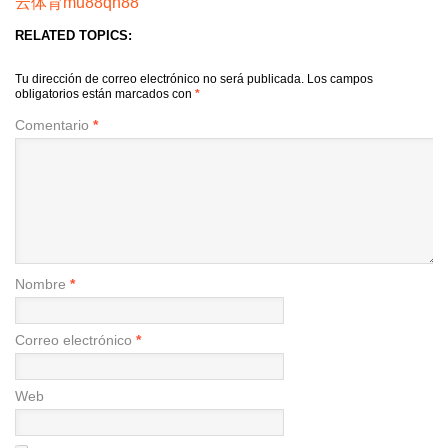
云体育
mu88
qh88
RELATED TOPICS:
Tu dirección de correo electrónico no será publicada.
Los campos
obligatorios están marcados con
*
Comentario
*
Nombre
*
Correo electrónico
*
Web