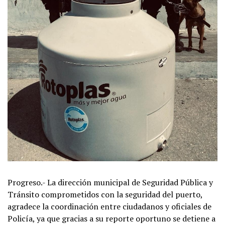
Progreso.- La dirección municipal de Seguridad Pública y
Tránsito comprometidos con la seguridad del puerto,
agradece la coordinación entre ciudadanos y oficiales de
Policía, ya que gracias a su reporte oportuno se detiene a