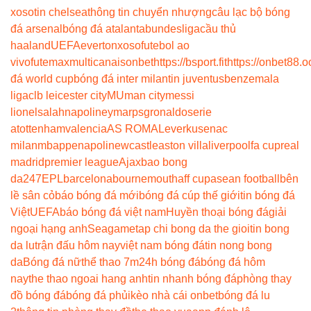
xoso
tin chelsea
thông tin chuyển nhượng
câu lạc bộ bóng
đá arsenal
bóng đá atalanta
bundesliga
cầu thủ
haaland
UEFA
everton
xoso
futebol ao
vivo
futemax
multicanais
onbet
https://bsport.fit
https://onbet88.o
đá world cup
bóng đá inter milan
tin juventus
benzema
la
liga
clb leicester city
MU
man city
messi
lionel
salah
napoli
neymar
psg
ronaldo
serie
a
tottenham
valencia
AS ROMA
Leverkusen
ac
milan
mbappe
napoli
newcastle
aston villa
liverpool
fa cup
real
madrid
premier league
Ajax
bao bong
da247
EPL
barcelona
bournemouth
aff cup
asean football
bên
lề sân cỏ
báo bóng đá mới
bóng đá cúp thế giới
tin bóng đá
Việt
UEFA
báo bóng đá việt nam
Huyền thoại bóng đá
giải
ngoại hạng anh
Seagame
tap chi bong da the gioi
tin bong
da lu
trận đấu hôm nay
việt nam bóng đá
tin nong bong
da
Bóng đá nữ
thể thao 7m
24h bóng đá
bóng đá hôm
nay
the thao ngoai hang anh
tin nhanh bóng đá
phòng thay
đồ bóng đá
bóng đá phủi
kèo nhà cái onbet
bóng đá lu