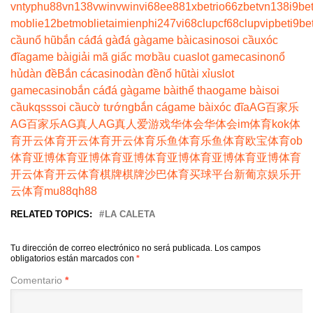
vn
typhu88
vn138
vwin
vwin
vi68
ee88
1xbet
rio66
zbet
vn138
i9be
moblie
12betmoblie
taimienphi247
vi68clup
cf68clup
vipbet
i9be
cầu
nổ hũ
bắn cá
đá gà
đá gà
game bài
casino
soi cầu
xóc
đĩa
game bài
giải mã giấc mơ
bầu cua
slot game
casino
nổ
hủ
dàn đề
Bắn cá
casino
dàn đề
nổ hũ
tài xỉu
slot
game
casino
bắn cá
đá gà
game bài
thể thao
game bài
soi
cầu
kqss
soi cầu
cờ tướng
bắn cá
game bài
xóc đĩa
AG百家乐
AG百家乐
AG真人
AG真人
爱游戏
华体会
华体会
im体育
kok体
育
开云体育
开云体育
开云体育
乐鱼体育
乐鱼体育
欧宝体育
ob
体育
亚博体育
亚博体育
亚博体育
亚博体育
亚博体育
亚博体育
开云体育
开云体育
棋牌
棋牌
沙巴体育
买球平台
新葡京娱乐
开
云体育
mu88
qh88
RELATED TOPICS:
LA CALETA
Tu dirección de correo electrónico no será publicada.
Los campos
obligatorios están marcados con
*
Comentario
*