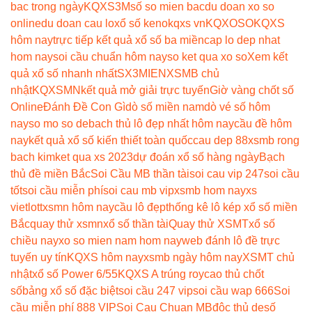
bac trong ngày
KQXS3M
số so mien bac
du doan xo so
online
du doan cau lo
xổ số keno
kqxs vn
KQXOSO
KQXS
hôm nay
trực tiếp kết quả xổ số ba miền
cap lo dep nhat
hom nay
soi cầu chuẩn hôm nay
so ket qua xo so
Xem kết
quả xổ số nhanh nhất
SX3MIEN
XSMB chủ
nhật
KQXSMN
kết quả mở giải trực tuyến
Giờ vàng chốt số
Online
Đánh Đề Con Gì
dò số miền nam
dò vé số hôm
nay
so mo so de
bach thủ lô đẹp nhất hôm nay
cầu đề hôm
nay
kết quả xổ số kiến thiết toàn quốc
cau dep 88
xsmb rong
bach kim
ket qua xs 2023
dự đoán xổ số hàng ngày
Bạch
thủ đề miền Bắc
Soi Cầu MB thần tài
soi cau vip 247
soi cầu
tốt
soi cầu miễn phí
soi cau mb vip
xsmb hom nay
xs
vietlott
xsmn hôm nay
cầu lô đẹp
thống kê lô kép xổ số miền
Bắc
quay thử xsmn
xổ số thần tài
Quay thử XSMT
xổ số
chiều nay
xo so mien nam hom nay
web đánh lô đề trực
tuyến uy tín
KQXS hôm nay
xsmb ngày hôm nay
XSMT chủ
nhật
xổ số Power 6/55
KQXS A trúng roy
cao thủ chốt
số
bảng xổ số đặc biệt
soi cầu 247 vip
soi cầu wap 666
Soi
cầu miễn phí 888 VIP
Soi Cau Chuan MB
độc thủ de
số