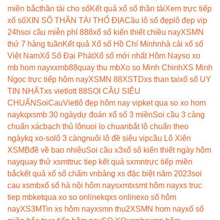
miền bắc
thần tài cho số
Kết quả xổ số thần tài
Xem trực tiếp
xổ số
XIN SỐ THẦN TÀI THỔ ĐỊA
Cầu lô số đẹp
lô đẹp vip
24h
soi cầu miễn phí 888
xổ số kiến thiết chiều nay
XSMN
thứ 7 hàng tuần
Kết quả Xổ số Hồ Chí Minh
nhà cái xổ số
Việt Nam
Xổ Số Đại Phát
Xổ số mới nhất Hôm Nay
so xo
mb hom nay
xxmb88
quay thu mb
Xo so Minh Chinh
XS Minh
Ngọc trực tiếp hôm nay
XSMN 88
XSTD
xs than tai
xổ số UY
TIN NHẤT
xs vietlott 88
SOI CẦU SIÊU
CHUẨN
SoiCauViet
lô đẹp hôm nay vip
ket qua so xo hom
nay
kqxsmb 30 ngày
dự đoán xổ số 3 miền
Soi cầu 3 càng
chuẩn xác
bạch thủ lô
nuoi lo chuan
bắt lô chuẩn theo
ngày
kq xo-so
lô 3 càng
nuôi lô đề siêu vip
cầu Lô Xiên
XSMB
đề về bao nhiêu
Soi cầu x3
xổ số kiến thiết ngày hôm
nay
quay thử xsmt
truc tiep kết quả sxmn
trực tiếp miền
bắc
kết quả xổ số chấm vn
bảng xs đặc biệt năm 2023
soi
cau xsmb
xổ số hà nội hôm nay
sxmt
xsmt hôm nay
xs truc
tiep mb
ketqua xo so online
kqxs online
xo số hôm
nay
XS3M
Tin xs hôm nay
xsmn thu2
XSMN hom nay
xổ số