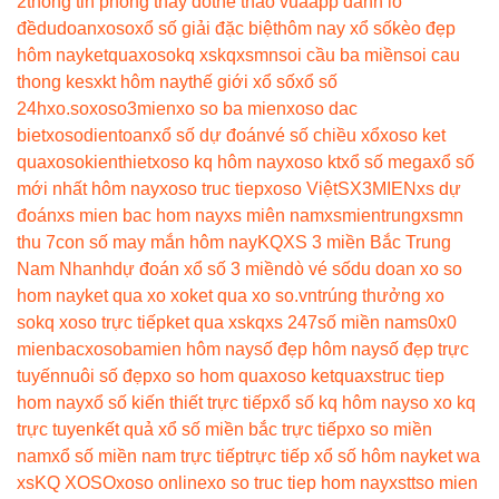
2
thông tin phòng thay đồ
the thao vua
app đánh lô
đề
dudoanxoso
xổ số giải đặc biệt
hôm nay xổ số
kèo đẹp
hôm nay
ketquaxoso
kq xs
kqxsmn
soi cầu ba miền
soi cau
thong ke
sxkt hôm nay
thế giới xổ số
xổ số
24h
xo.so
xoso3mien
xo so ba mien
xoso dac
biet
xosodientoan
xổ số dự đoán
vé số chiều xổ
xoso ket
qua
xosokienthiet
xoso kq hôm nay
xoso kt
xổ số mega
xổ số
mới nhất hôm nay
xoso truc tiep
xoso Việt
SX3MIEN
xs dự
đoán
xs mien bac hom nay
xs miên nam
xsmientrung
xsmn
thu 7
con số may mắn hôm nay
KQXS 3 miền Bắc Trung
Nam Nhanh
dự đoán xổ số 3 miền
dò vé số
du doan xo so
hom nay
ket qua xo xo
ket qua xo so.vn
trúng thưởng xo
so
kq xoso trực tiếp
ket qua xs
kqxs 247
số miền nam
s0x0
mienbac
xosobamien hôm nay
số đẹp hôm nay
số đẹp trực
tuyến
nuôi số đẹp
xo so hom qua
xoso ketqua
xstruc tiep
hom nay
xổ số kiến thiết trực tiếp
xổ số kq hôm nay
so xo kq
trực tuyen
kết quả xổ số miền bắc trực tiếp
xo so miền
nam
xổ số miền nam trực tiếp
trực tiếp xổ số hôm nay
ket wa
xs
KQ XOSO
xoso online
xo so truc tiep hom nay
xstt
so mien