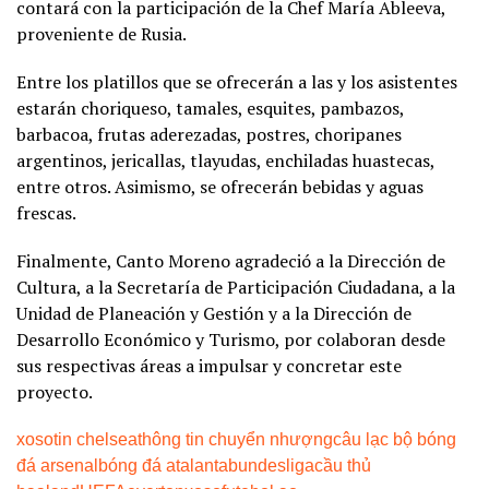
contará con la participación de la Chef María Ableeva,
proveniente de Rusia.
Entre los platillos que se ofrecerán a las y los asistentes
estarán choriqueso, tamales, esquites, pambazos,
barbacoa, frutas aderezadas, postres, choripanes
argentinos, jericallas, tlayudas, enchiladas huastecas,
entre otros. Asimismo, se ofrecerán bebidas y aguas
frescas.
Finalmente, Canto Moreno agradeció a la Dirección de
Cultura, a la Secretaría de Participación Ciudadana, a la
Unidad de Planeación y Gestión y a la Dirección de
Desarrollo Económico y Turismo, por colaboran desde
sus respectivas áreas a impulsar y concretar este
proyecto.
xoso
tin chelsea
thông tin chuyển nhượng
câu lạc bộ bóng
đá arsenal
bóng đá atalanta
bundesliga
cầu thủ