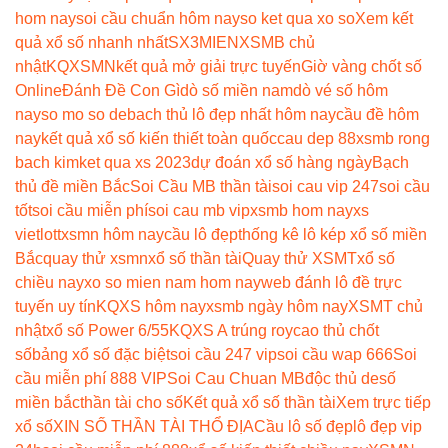
hom nay
soi cầu chuẩn hôm nay
so ket qua xo so
Xem kết
quả xổ số nhanh nhất
SX3MIEN
XSMB chủ
nhật
KQXSMN
kết quả mở giải trực tuyến
Giờ vàng chốt số
Online
Đánh Đề Con Gì
dò số miền nam
dò vé số hôm
nay
so mo so de
bach thủ lô đẹp nhất hôm nay
cầu đề hôm
nay
kết quả xổ số kiến thiết toàn quốc
cau dep 88
xsmb rong
bach kim
ket qua xs 2023
dự đoán xổ số hàng ngày
Bạch
thủ đề miền Bắc
Soi Cầu MB thần tài
soi cau vip 247
soi cầu
tốt
soi cầu miễn phí
soi cau mb vip
xsmb hom nay
xs
vietlott
xsmn hôm nay
cầu lô đẹp
thống kê lô kép xổ số miền
Bắc
quay thử xsmn
xổ số thần tài
Quay thử XSMT
xổ số
chiều nay
xo so mien nam hom nay
web đánh lô đề trực
tuyến uy tín
KQXS hôm nay
xsmb ngày hôm nay
XSMT chủ
nhật
xổ số Power 6/55
KQXS A trúng roy
cao thủ chốt
số
bảng xổ số đặc biệt
soi cầu 247 vip
soi cầu wap 666
Soi
cầu miễn phí 888 VIP
Soi Cau Chuan MB
độc thủ de
số
miền bắc
thần tài cho số
Kết quả xổ số thần tài
Xem trực tiếp
xổ số
XIN SỐ THẦN TÀI THỔ ĐỊA
Cầu lô số đẹp
lô đẹp vip