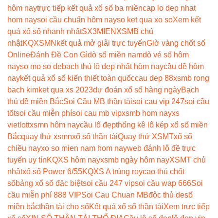
hôm nay
trực tiếp kết quả xổ số ba miền
cap lo dep nhat
hom nay
soi cầu chuẩn hôm nay
so ket qua xo so
Xem kết
quả xổ số nhanh nhất
SX3MIEN
XSMB chủ
nhật
KQXSMN
kết quả mở giải trực tuyến
Giờ vàng chốt số
Online
Đánh Đề Con Gì
dò số miền nam
dò vé số hôm
nay
so mo so de
bach thủ lô đẹp nhất hôm nay
cầu đề hôm
nay
kết quả xổ số kiến thiết toàn quốc
cau dep 88
xsmb rong
bach kim
ket qua xs 2023
dự đoán xổ số hàng ngày
Bạch
thủ đề miền Bắc
Soi Cầu MB thần tài
soi cau vip 247
soi cầu
tốt
soi cầu miễn phí
soi cau mb vip
xsmb hom nay
xs
vietlott
xsmn hôm nay
cầu lô đẹp
thống kê lô kép xổ số miền
Bắc
quay thử xsmn
xổ số thần tài
Quay thử XSMT
xổ số
chiều nay
xo so mien nam hom nay
web đánh lô đề trực
tuyến uy tín
KQXS hôm nay
xsmb ngày hôm nay
XSMT chủ
nhật
xổ số Power 6/55
KQXS A trúng roy
cao thủ chốt
số
bảng xổ số đặc biệt
soi cầu 247 vip
soi cầu wap 666
Soi
cầu miễn phí 888 VIP
Soi Cau Chuan MB
độc thủ de
số
miền bắc
thần tài cho số
Kết quả xổ số thần tài
Xem trực tiếp