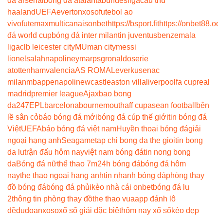
đá arsenal
bóng đá atalanta
bundesliga
cầu thủ
haaland
UEFA
everton
xoso
futebol ao
vivo
futemax
multicanais
onbet
https://bsport.fit
https://onbet88.o
đá world cup
bóng đá inter milan
tin juventus
benzema
la
liga
clb leicester city
MU
man city
messi
lionel
salah
napoli
neymar
psg
ronaldo
serie
a
tottenham
valencia
AS ROMA
Leverkusen
ac
milan
mbappe
napoli
newcastle
aston villa
liverpool
fa cup
real
madrid
premier league
Ajax
bao bong
da247
EPL
barcelona
bournemouth
aff cup
asean football
bên
lề sân cỏ
báo bóng đá mới
bóng đá cúp thế giới
tin bóng đá
Việt
UEFA
báo bóng đá việt nam
Huyền thoại bóng đá
giải
ngoại hạng anh
Seagame
tap chi bong da the gioi
tin bong
da lu
trận đấu hôm nay
việt nam bóng đá
tin nong bong
da
Bóng đá nữ
thể thao 7m
24h bóng đá
bóng đá hôm
nay
the thao ngoai hang anh
tin nhanh bóng đá
phòng thay
đồ bóng đá
bóng đá phủi
kèo nhà cái onbet
bóng đá lu
2
thông tin phòng thay đồ
the thao vua
app đánh lô
đề
dudoanxoso
xổ số giải đặc biệt
hôm nay xổ số
kèo đẹp