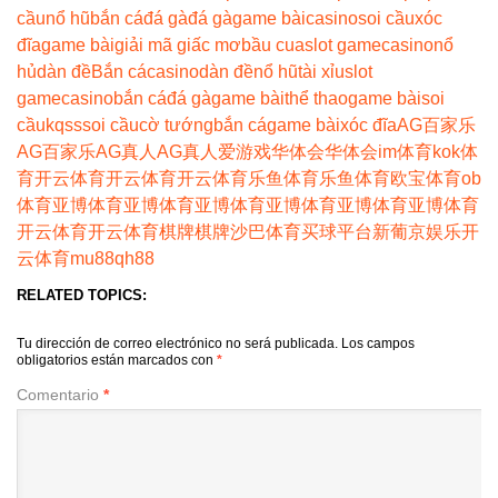
cầu
nổ hũ
bắn cá
đá gà
đá gà
game bài
casino
soi cầu
xóc
đĩa
game bài
giải mã giấc mơ
bầu cua
slot game
casino
nổ
hủ
dàn đề
Bắn cá
casino
dàn đề
nổ hũ
tài xỉu
slot
game
casino
bắn cá
đá gà
game bài
thể thao
game bài
soi
cầu
kqss
soi cầu
cờ tướng
bắn cá
game bài
xóc đĩa
AG百家乐
AG百家乐
AG真人
AG真人
爱游戏
华体会
华体会
im体育
kok体
育
开云体育
开云体育
开云体育
乐鱼体育
乐鱼体育
欧宝体育
ob
体育
亚博体育
亚博体育
亚博体育
亚博体育
亚博体育
亚博体育
开云体育
开云体育
棋牌
棋牌
沙巴体育
买球平台
新葡京娱乐
开
云体育
mu88
qh88
RELATED TOPICS:
Tu dirección de correo electrónico no será publicada.
Los campos
obligatorios están marcados con
*
Comentario
*