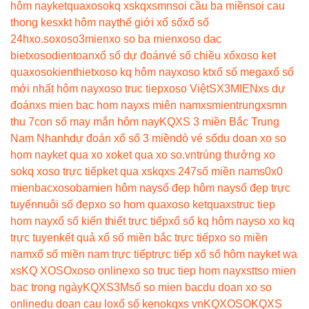
hôm nay
ketquaxoso
kq xs
kqxsmn
soi cầu ba miền
soi cau
thong ke
sxkt hôm nay
thế giới xổ số
xổ số
24h
xo.so
xoso3mien
xo so ba mien
xoso dac
biet
xosodientoan
xổ số dự đoán
vé số chiều xổ
xoso ket
qua
xosokienthiet
xoso kq hôm nay
xoso kt
xổ số mega
xổ số
mới nhất hôm nay
xoso truc tiep
xoso Việt
SX3MIEN
xs dự
đoán
xs mien bac hom nay
xs miên nam
xsmientrung
xsmn
thu 7
con số may mắn hôm nay
KQXS 3 miền Bắc Trung
Nam Nhanh
dự đoán xổ số 3 miền
dò vé số
du doan xo so
hom nay
ket qua xo xo
ket qua xo so.vn
trúng thưởng xo
so
kq xoso trực tiếp
ket qua xs
kqxs 247
số miền nam
s0x0
mienbac
xosobamien hôm nay
số đẹp hôm nay
số đẹp trực
tuyến
nuôi số đẹp
xo so hom qua
xoso ketqua
xstruc tiep
hom nay
xổ số kiến thiết trực tiếp
xổ số kq hôm nay
so xo kq
trực tuyen
kết quả xổ số miền bắc trực tiếp
xo so miền
nam
xổ số miền nam trực tiếp
trực tiếp xổ số hôm nay
ket wa
xs
KQ XOSO
xoso online
xo so truc tiep hom nay
xstt
so mien
bac trong ngày
KQXS3M
số so mien bac
du doan xo so
online
du doan cau lo
xổ số keno
kqxs vn
KQXOSO
KQXS