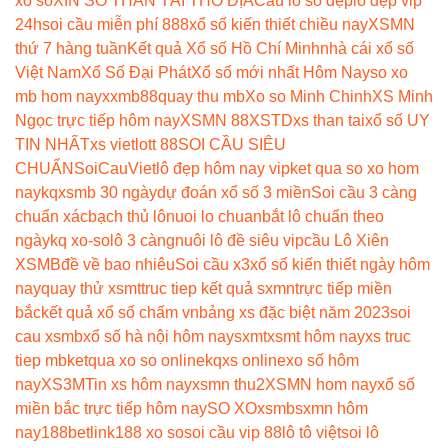
xổ số
XIN SỐ THẦN TÀI THỔ ĐỊA
Cầu lô số đẹp
lô đẹp vip
24h
soi cầu miễn phí 888
xổ số kiến thiết chiều nay
XSMN
thứ 7 hàng tuần
Kết quả Xổ số Hồ Chí Minh
nhà cái xổ số
Việt Nam
Xổ Số Đại Phát
Xổ số mới nhất Hôm Nay
so xo
mb hom nay
xxmb88
quay thu mb
Xo so Minh Chinh
XS Minh
Ngọc trực tiếp hôm nay
XSMN 88
XSTD
xs than tai
xổ số UY
TIN NHẤT
xs vietlott 88
SOI CẦU SIÊU
CHUẨN
SoiCauViet
lô đẹp hôm nay vip
ket qua so xo hom
nay
kqxsmb 30 ngày
dự đoán xổ số 3 miền
Soi cầu 3 càng
chuẩn xác
bạch thủ lô
nuoi lo chuan
bắt lô chuẩn theo
ngày
kq xo-so
lô 3 càng
nuôi lô đề siêu vip
cầu Lô Xiên
XSMB
đề về bao nhiêu
Soi cầu x3
xổ số kiến thiết ngày hôm
nay
quay thử xsmt
truc tiep kết quả sxmn
trực tiếp miền
bắc
kết quả xổ số chấm vn
bảng xs đặc biệt năm 2023
soi
cau xsmb
xổ số hà nội hôm nay
sxmt
xsmt hôm nay
xs truc
tiep mb
ketqua xo so online
kqxs online
xo số hôm
nay
XS3M
Tin xs hôm nay
xsmn thu2
XSMN hom nay
xổ số
miền bắc trực tiếp hôm nay
SO XO
xsmb
sxmn hôm
nay
188betlink
188 xo so
soi cầu vip 88
lô tô việt
soi lô