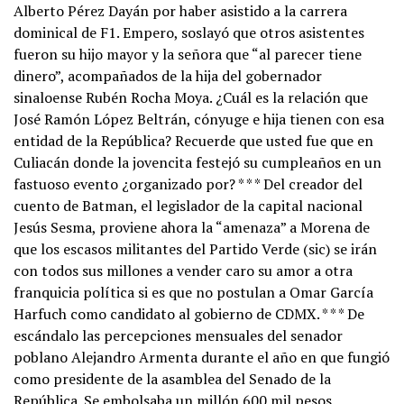
Alberto Pérez Dayán por haber asistido a la carrera
dominical de F1. Empero, soslayó que otros asistentes
fueron su hijo mayor y la señora que “al parecer tiene
dinero”, acompañados de la hija del gobernador
sinaloense Rubén Rocha Moya. ¿Cuál es la relación que
José Ramón López Beltrán, cónyuge e hija tienen con esa
entidad de la República? Recuerde que usted fue que en
Culiacán donde la jovencita festejó su cumpleaños en un
fastuoso evento ¿organizado por? * * * Del creador del
cuento de Batman, el legislador de la capital nacional
Jesús Sesma, proviene ahora la “amenaza” a Morena de
que los escasos militantes del Partido Verde (sic) se irán
con todos sus millones a vender caro su amor a otra
franquicia política si es que no postulan a Omar García
Harfuch como candidato al gobierno de CDMX. * * * De
escándalo las percepciones mensuales del senador
poblano Alejandro Armenta durante el año en que fungió
como presidente de la asamblea del Senado de la
República. Se embolsaba un millón 600 mil pesos.