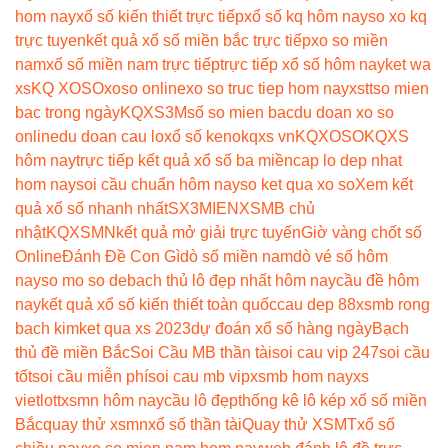
hom nay
xổ số kiến thiết trực tiếp
xổ số kq hôm nay
so xo kq
trực tuyen
kết quả xổ số miền bắc trực tiếp
xo so miền
nam
xổ số miền nam trực tiếp
trực tiếp xổ số hôm nay
ket wa
xs
KQ XOSO
xoso online
xo so truc tiep hom nay
xstt
so mien
bac trong ngày
KQXS3M
số so mien bac
du doan xo so
online
du doan cau lo
xổ số keno
kqxs vn
KQXOSO
KQXS
hôm nay
trực tiếp kết quả xổ số ba miền
cap lo dep nhat
hom nay
soi cầu chuẩn hôm nay
so ket qua xo so
Xem kết
quả xổ số nhanh nhất
SX3MIEN
XSMB chủ
nhật
KQXSMN
kết quả mở giải trực tuyến
Giờ vàng chốt số
Online
Đánh Đề Con Gì
dò số miền nam
dò vé số hôm
nay
so mo so de
bach thủ lô đẹp nhất hôm nay
cầu đề hôm
nay
kết quả xổ số kiến thiết toàn quốc
cau dep 88
xsmb rong
bach kim
ket qua xs 2023
dự đoán xổ số hàng ngày
Bạch
thủ đề miền Bắc
Soi Cầu MB thần tài
soi cau vip 247
soi cầu
tốt
soi cầu miễn phí
soi cau mb vip
xsmb hom nay
xs
vietlott
xsmn hôm nay
cầu lô đẹp
thống kê lô kép xổ số miền
Bắc
quay thử xsmn
xổ số thần tài
Quay thử XSMT
xổ số