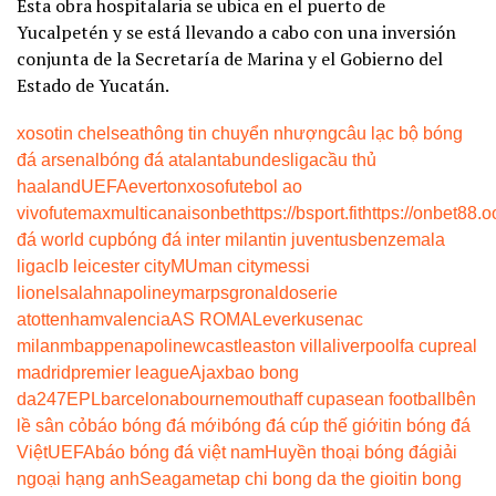
Esta obra hospitalaria se ubica en el puerto de
Yucalpetén y se está llevando a cabo con una inversión
conjunta de la Secretaría de Marina y el Gobierno del
Estado de Yucatán.
xoso
tin chelsea
thông tin chuyển nhượng
câu lạc bộ bóng
đá arsenal
bóng đá atalanta
bundesliga
cầu thủ
haaland
UEFA
everton
xoso
futebol ao
vivo
futemax
multicanais
onbet
https://bsport.fit
https://onbet88.o
đá world cup
bóng đá inter milan
tin juventus
benzema
la
liga
clb leicester city
MU
man city
messi
lionel
salah
napoli
neymar
psg
ronaldo
serie
a
tottenham
valencia
AS ROMA
Leverkusen
ac
milan
mbappe
napoli
newcastle
aston villa
liverpool
fa cup
real
madrid
premier league
Ajax
bao bong
da247
EPL
barcelona
bournemouth
aff cup
asean football
bên
lề sân cỏ
báo bóng đá mới
bóng đá cúp thế giới
tin bóng đá
Việt
UEFA
báo bóng đá việt nam
Huyền thoại bóng đá
giải
ngoại hạng anh
Seagame
tap chi bong da the gioi
tin bong