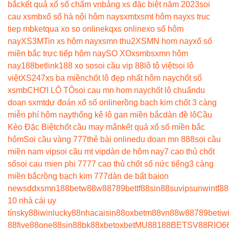
bắc
kết quả xổ số chấm vn
bảng xs đặc biệt năm 2023
soi
cau xsmb
xổ số hà nội hôm nay
sxmt
xsmt hôm nay
xs truc
tiep mb
ketqua xo so online
kqxs online
xo số hôm
nay
XS3M
Tin xs hôm nay
xsmn thu2
XSMN hom nay
xổ số
miền bắc trực tiếp hôm nay
SO XO
xsmb
sxmn hôm
nay
188betlink
188 xo so
soi cầu vip 88
lô tô việt
soi lô
việt
XS247
xs ba miền
chốt lô đẹp nhất hôm nay
chốt số
xsmb
CHƠI LÔ TÔ
soi cau mn hom nay
chốt lô chuẩn
du
doan sxmt
dự đoán xổ số online
rồng bạch kim chốt 3 càng
miễn phí hôm nay
thống kê lô gan miền bắc
dàn đề lô
Cầu
Kèo Đặc Biệt
chốt cầu may mắn
kết quả xổ số miền bắc
hôm
Soi cầu vàng 777
thẻ bài online
du doan mn 888
soi cầu
miền nam vip
soi cầu mt vip
dàn de hôm nay
7 cao thủ chốt
số
soi cau mien phi 777
7 cao thủ chốt số nức tiếng
3 càng
miền bắc
rồng bạch kim 777
dàn de bất bại
on
news
ddxsmn
188bet
w88
w88
789bet
tf88
sin88
suvip
sunwin
tf88
10 nhà cái uy
tín
sky88
iwin
lucky88
nhacaisin88
oxbet
m88
vn88
w88
789bet
iw
88
five88
one88
sin88
bk8
8xbet
oxbet
MU88
188BET
SV88
RIO6