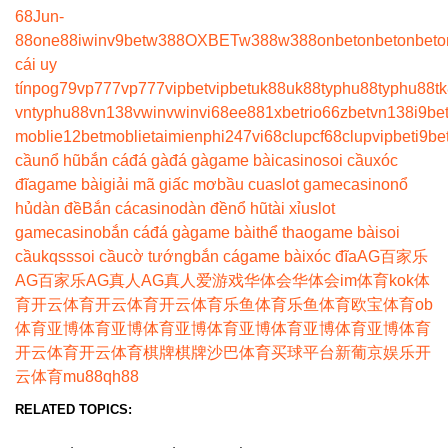
68
Jun-
88
one88
iwin
v9bet
w388
OXBET
w388
w388
onbet
onbet
onbet
o
cái uy
tín
pog79
vp777
vp777
vipbet
vipbet
uk88
uk88
typhu88
typhu88
t
vn
typhu88
vn138
vwin
vwin
vi68
ee88
1xbet
rio66
zbet
vn138
i9be
moblie
12betmoblie
taimienphi247
vi68clup
cf68clup
vipbet
i9be
cầu
nổ hũ
bắn cá
đá gà
đá gà
game bài
casino
soi cầu
xóc
đĩa
game bài
giải mã giấc mơ
bầu cua
slot game
casino
nổ
hủ
dàn đề
Bắn cá
casino
dàn đề
nổ hũ
tài xỉu
slot
game
casino
bắn cá
đá gà
game bài
thể thao
game bài
soi
cầu
kqss
soi cầu
cờ tướng
bắn cá
game bài
xóc đĩa
AG百家乐
AG百家乐
AG真人
AG真人
爱游戏
华体会
华体会
im体育
kok体
育
开云体育
开云体育
开云体育
乐鱼体育
乐鱼体育
欧宝体育
ob
体育
亚博体育
亚博体育
亚博体育
亚博体育
亚博体育
亚博体育
开云体育
开云体育
棋牌
棋牌
沙巴体育
买球平台
新葡京娱乐
开
云体育
mu88
qh88
RELATED TOPICS: