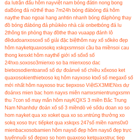
da lu
trận đấu hôm nay
việt nam bóng đá
tin nong bong
da
Bóng đá nữ
thể thao 7m
24h bóng đá
bóng đá hôm
nay
the thao ngoai hang anh
tin nhanh bóng đá
phòng thay
đồ bóng đá
bóng đá phủi
kèo nhà cái onbet
bóng đá lu
2
thông tin phòng thay đồ
the thao vua
app đánh lô
đề
dudoanxoso
xổ số giải đặc biệt
hôm nay xổ số
kèo đẹp
hôm nay
ketquaxoso
kq xs
kqxsmn
soi cầu ba miền
soi cau
thong ke
sxkt hôm nay
thế giới xổ số
xổ số
24h
xo.so
xoso3mien
xo so ba mien
xoso dac
biet
xosodientoan
xổ số dự đoán
vé số chiều xổ
xoso ket
qua
xosokienthiet
xoso kq hôm nay
xoso kt
xổ số mega
xổ số
mới nhất hôm nay
xoso truc tiep
xoso Việt
SX3MIEN
xs dự
đoán
xs mien bac hom nay
xs miên nam
xsmientrung
xsmn
thu 7
con số may mắn hôm nay
KQXS 3 miền Bắc Trung
Nam Nhanh
dự đoán xổ số 3 miền
dò vé số
du doan xo so
hom nay
ket qua xo xo
ket qua xo so.vn
trúng thưởng xo
so
kq xoso trực tiếp
ket qua xs
kqxs 247
số miền nam
s0x0
mienbac
xosobamien hôm nay
số đẹp hôm nay
số đẹp trực
tuyến
nuôi số đẹp
xo so hom qua
xoso ketqua
xstruc tiep