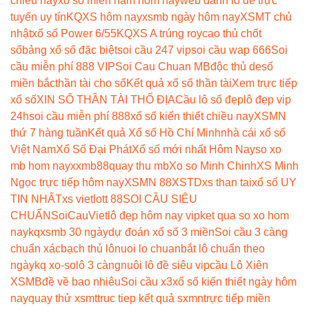
chiều nay
xo so mien nam hom nay
web đánh lô đề trực
tuyến uy tín
KQXS hôm nay
xsmb ngày hôm nay
XSMT chủ
nhật
xổ số Power 6/55
KQXS A trúng roy
cao thủ chốt
số
bảng xổ số đặc biệt
soi cầu 247 vip
soi cầu wap 666
Soi
cầu miễn phí 888 VIP
Soi Cau Chuan MB
độc thủ de
số
miền bắc
thần tài cho số
Kết quả xổ số thần tài
Xem trực tiếp
xổ số
XIN SỐ THẦN TÀI THỔ ĐỊA
Cầu lô số đẹp
lô đẹp vip
24h
soi cầu miễn phí 888
xổ số kiến thiết chiều nay
XSMN
thứ 7 hàng tuần
Kết quả Xổ số Hồ Chí Minh
nhà cái xổ số
Việt Nam
Xổ Số Đại Phát
Xổ số mới nhất Hôm Nay
so xo
mb hom nay
xxmb88
quay thu mb
Xo so Minh Chinh
XS Minh
Ngọc trực tiếp hôm nay
XSMN 88
XSTD
xs than tai
xổ số UY
TIN NHẤT
xs vietlott 88
SOI CẦU SIÊU
CHUẨN
SoiCauViet
lô đẹp hôm nay vip
ket qua so xo hom
nay
kqxsmb 30 ngày
dự đoán xổ số 3 miền
Soi cầu 3 càng
chuẩn xác
bạch thủ lô
nuoi lo chuan
bắt lô chuẩn theo
ngày
kq xo-so
lô 3 càng
nuôi lô đề siêu vip
cầu Lô Xiên
XSMB
đề về bao nhiêu
Soi cầu x3
xổ số kiến thiết ngày hôm
nay
quay thử xsmt
truc tiep kết quả sxmn
trực tiếp miền