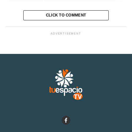
CLICK TO COMMENT
ADVERTISEMENT
Esperemos que los regidores de oposición de este
periodo 2021-2024 puedan hacer bien su trabajo y no
tengan un precio como lo tuvieron los del PAN, PVEM y
Nueva Alianza en la administración 2018-2021.
En esta administración 2021 -2024 tendrá regidores de
Morena, PVEM y PAN. “Los tendremos en la mira”, dicen
Motuleños.