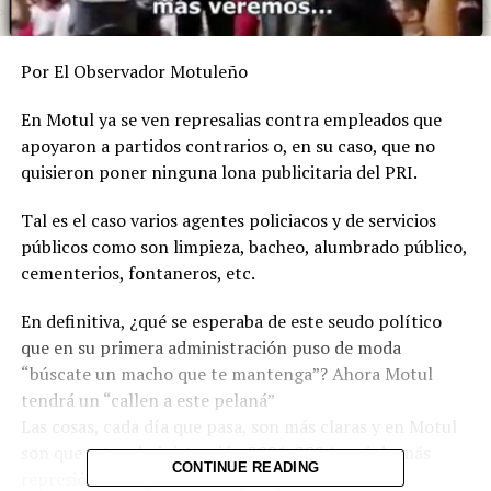
Por El Observador Motuleño
En Motul ya se ven represalias contra empleados que
apoyaron a partidos contrarios o, en su caso, que no
quisieron poner ninguna lona publicitaria del PRI.
Tal es el caso varios agentes policiacos y de servicios
públicos como son limpieza, bacheo, alumbrado público,
cementerios, fontaneros, etc.
En definitiva, ¿qué se esperaba de este seudo político
que en su primera administración puso de moda
“búscate un macho que te mantenga”? Ahora Motul
tendrá un “callen a este pelaná”
Las cosas, cada día que pasa, son más claras y en Motul
son que esta administración 2021-2024 será de más
CONTINUE READING
represión, misógina y corrupta que la anterior.