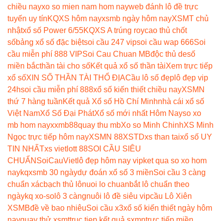
chiều nay
xo so mien nam hom nay
web đánh lô đề trực
tuyến uy tín
KQXS hôm nay
xsmb ngày hôm nay
XSMT chủ
nhật
xổ số Power 6/55
KQXS A trúng roy
cao thủ chốt
số
bảng xổ số đặc biệt
soi cầu 247 vip
soi cầu wap 666
Soi
cầu miễn phí 888 VIP
Soi Cau Chuan MB
độc thủ de
số
miền bắc
thần tài cho số
Kết quả xổ số thần tài
Xem trực tiếp
xổ số
XIN SỐ THẦN TÀI THỔ ĐỊA
Cầu lô số đẹp
lô đẹp vip
24h
soi cầu miễn phí 888
xổ số kiến thiết chiều nay
XSMN
thứ 7 hàng tuần
Kết quả Xổ số Hồ Chí Minh
nhà cái xổ số
Việt Nam
Xổ Số Đại Phát
Xổ số mới nhất Hôm Nay
so xo
mb hom nay
xxmb88
quay thu mb
Xo so Minh Chinh
XS Minh
Ngọc trực tiếp hôm nay
XSMN 88
XSTD
xs than tai
xổ số UY
TIN NHẤT
xs vietlott 88
SOI CẦU SIÊU
CHUẨN
SoiCauViet
lô đẹp hôm nay vip
ket qua so xo hom
nay
kqxsmb 30 ngày
dự đoán xổ số 3 miền
Soi cầu 3 càng
chuẩn xác
bạch thủ lô
nuoi lo chuan
bắt lô chuẩn theo
ngày
kq xo-so
lô 3 càng
nuôi lô đề siêu vip
cầu Lô Xiên
XSMB
đề về bao nhiêu
Soi cầu x3
xổ số kiến thiết ngày hôm
nay
quay thử xsmt
truc tiep kết quả sxmn
trực tiếp miền