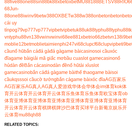
88
five88
one88
sin88
bk8
8xbet
oxbet
MU88
188BET
SV88
RIO6
68
Jun-
88
one88
iwin
v9bet
w388
OXBET
w388
w388
onbet
onbet
onbet
o
cái uy
tín
pog79
vp777
vp777
vipbet
vipbet
uk88
uk88
typhu88
typhu88
t
vn
typhu88
vn138
vwin
vwin
vi68
ee88
1xbet
rio66
zbet
vn138
i9be
moblie
12betmoblie
taimienphi247
vi68clup
cf68clup
vipbet
i9be
cầu
nổ hũ
bắn cá
đá gà
đá gà
game bài
casino
soi cầu
xóc
đĩa
game bài
giải mã giấc mơ
bầu cua
slot game
casino
nổ
hủ
dàn đề
Bắn cá
casino
dàn đề
nổ hũ
tài xỉu
slot
game
casino
bắn cá
đá gà
game bài
thể thao
game bài
soi
cầu
kqss
soi cầu
cờ tướng
bắn cá
game bài
xóc đĩa
AG百家乐
AG百家乐
AG真人
AG真人
爱游戏
华体会
华体会
im体育
kok体
育
开云体育
开云体育
开云体育
乐鱼体育
乐鱼体育
欧宝体育
ob
体育
亚博体育
亚博体育
亚博体育
亚博体育
亚博体育
亚博体育
开云体育
开云体育
棋牌
棋牌
沙巴体育
买球平台
新葡京娱乐
开
云体育
mu88
qh88
RELATED TOPICS: