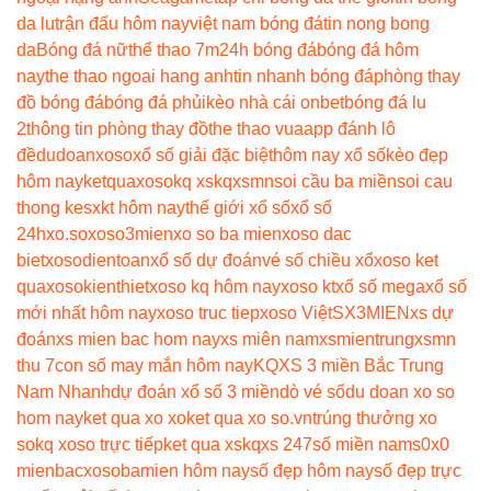
da lu
trận đấu hôm nay
việt nam bóng đá
tin nong bong
da
Bóng đá nữ
thể thao 7m
24h bóng đá
bóng đá hôm
nay
the thao ngoai hang anh
tin nhanh bóng đá
phòng thay
đồ bóng đá
bóng đá phủi
kèo nhà cái onbet
bóng đá lu
2
thông tin phòng thay đồ
the thao vua
app đánh lô
đề
dudoanxoso
xổ số giải đặc biệt
hôm nay xổ số
kèo đẹp
hôm nay
ketquaxoso
kq xs
kqxsmn
soi cầu ba miền
soi cau
thong ke
sxkt hôm nay
thế giới xổ số
xổ số
24h
xo.so
xoso3mien
xo so ba mien
xoso dac
biet
xosodientoan
xổ số dự đoán
vé số chiều xổ
xoso ket
qua
xosokienthiet
xoso kq hôm nay
xoso kt
xổ số mega
xổ số
mới nhất hôm nay
xoso truc tiep
xoso Việt
SX3MIEN
xs dự
đoán
xs mien bac hom nay
xs miên nam
xsmientrung
xsmn
thu 7
con số may mắn hôm nay
KQXS 3 miền Bắc Trung
Nam Nhanh
dự đoán xổ số 3 miền
dò vé số
du doan xo so
hom nay
ket qua xo xo
ket qua xo so.vn
trúng thưởng xo
so
kq xoso trực tiếp
ket qua xs
kqxs 247
số miền nam
s0x0
mienbac
xosobamien hôm nay
số đẹp hôm nay
số đẹp trực