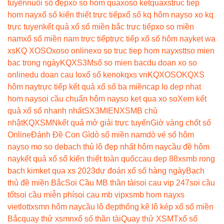
tuyến
nuôi số đẹp
xo so hom qua
xoso ketqua
xstruc tiep
hom nay
xổ số kiến thiết trực tiếp
xổ số kq hôm nay
so xo kq
trực tuyen
kết quả xổ số miền bắc trực tiếp
xo so miền
nam
xổ số miền nam trực tiếp
trực tiếp xổ số hôm nay
ket wa
xs
KQ XOSO
xoso online
xo so truc tiep hom nay
xstt
so mien
bac trong ngày
KQXS3M
số so mien bac
du doan xo so
online
du doan cau lo
xổ số keno
kqxs vn
KQXOSO
KQXS
hôm nay
trực tiếp kết quả xổ số ba miền
cap lo dep nhat
hom nay
soi cầu chuẩn hôm nay
so ket qua xo so
Xem kết
quả xổ số nhanh nhất
SX3MIEN
XSMB chủ
nhật
KQXSMN
kết quả mở giải trực tuyến
Giờ vàng chốt số
Online
Đánh Đề Con Gì
dò số miền nam
dò vé số hôm
nay
so mo so de
bach thủ lô đẹp nhất hôm nay
cầu đề hôm
nay
kết quả xổ số kiến thiết toàn quốc
cau dep 88
xsmb rong
bach kim
ket qua xs 2023
dự đoán xổ số hàng ngày
Bạch
thủ đề miền Bắc
Soi Cầu MB thần tài
soi cau vip 247
soi cầu
tốt
soi cầu miễn phí
soi cau mb vip
xsmb hom nay
xs
vietlott
xsmn hôm nay
cầu lô đẹp
thống kê lô kép xổ số miền
Bắc
quay thử xsmn
xổ số thần tài
Quay thử XSMT
xổ số