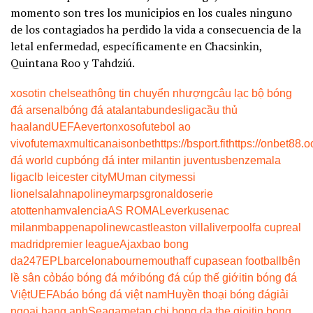
momento son tres los municipios en los cuales ninguno
de los contagiados ha perdido la vida a consecuencia de la
letal enfermedad, específicamente en Chacsinkin,
Quintana Roo y Tahdziú.
xoso
tin chelsea
thông tin chuyển nhượng
câu lạc bộ bóng
đá arsenal
bóng đá atalanta
bundesliga
cầu thủ
haaland
UEFA
everton
xoso
futebol ao
vivo
futemax
multicanais
onbet
https://bsport.fit
https://onbet88.o
đá world cup
bóng đá inter milan
tin juventus
benzema
la
liga
clb leicester city
MU
man city
messi
lionel
salah
napoli
neymar
psg
ronaldo
serie
a
tottenham
valencia
AS ROMA
Leverkusen
ac
milan
mbappe
napoli
newcastle
aston villa
liverpool
fa cup
real
madrid
premier league
Ajax
bao bong
da247
EPL
barcelona
bournemouth
aff cup
asean football
bên
lề sân cỏ
báo bóng đá mới
bóng đá cúp thế giới
tin bóng đá
Việt
UEFA
báo bóng đá việt nam
Huyền thoại bóng đá
giải
ngoại hạng anh
Seagame
tap chi bong da the gioi
tin bong