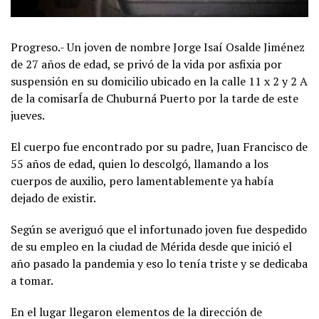
Progreso.- Un joven de nombre Jorge Isaí Osalde Jiménez
de 27 años de edad, se privó de la vida por asfixia por
suspensión en su domicilio ubicado en la calle 11 x 2 y 2 A
de la comisarÍa de Chuburná Puerto por la tarde de este
jueves.
El cuerpo fue encontrado por su padre, Juan Francisco de
55 años de edad, quien lo descolgó, llamando a los
cuerpos de auxilio, pero lamentablemente ya había
dejado de existir.
Según se averiguó que el infortunado joven fue despedido
de su empleo en la ciudad de Mérida desde que inició el
año pasado la pandemia y eso lo tenía triste y se dedicaba
a tomar.
En el lugar llegaron elementos de la dirección de