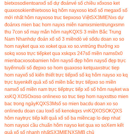
biet
xosodientoan
xổ số dự đoán
vé số chiều xổ
xoso ket
qua
xosokienthiet
xoso kq hôm nay
xoso kt
xổ số mega
xổ số
mới nhất hôm nay
xoso truc tiep
xoso Việt
SX3MIEN
xs dự
đoán
xs mien bac hom nay
xs miên nam
xsmientrung
xsmn
thu 7
con số may mắn hôm nay
KQXS 3 miền Bắc Trung
Nam Nhanh
dự đoán xổ số 3 miền
dò vé số
du doan xo so
hom nay
ket qua xo xo
ket qua xo so.vn
trúng thưởng xo
so
kq xoso trực tiếp
ket qua xs
kqxs 247
số miền nam
s0x0
mienbac
xosobamien hôm nay
số đẹp hôm nay
số đẹp trực
tuyến
nuôi số đẹp
xo so hom qua
xoso ketqua
xstruc tiep
hom nay
xổ số kiến thiết trực tiếp
xổ số kq hôm nay
so xo kq
trực tuyen
kết quả xổ số miền bắc trực tiếp
xo so miền
nam
xổ số miền nam trực tiếp
trực tiếp xổ số hôm nay
ket wa
xs
KQ XOSO
xoso online
xo so truc tiep hom nay
xstt
so mien
bac trong ngày
KQXS3M
số so mien bac
du doan xo so
online
du doan cau lo
xổ số keno
kqxs vn
KQXOSO
KQXS
hôm nay
trực tiếp kết quả xổ số ba miền
cap lo dep nhat
hom nay
soi cầu chuẩn hôm nay
so ket qua xo so
Xem kết
quả xổ số nhanh nhất
SX3MIEN
XSMB chủ