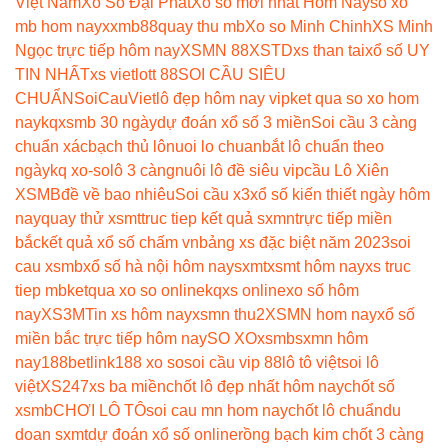
Việt Nam
Xổ Số Đại Phát
Xổ số mới nhất Hôm Nay
so xo
mb hom nay
xxmb88
quay thu mb
Xo so Minh Chinh
XS Minh
Ngọc trực tiếp hôm nay
XSMN 88
XSTD
xs than tai
xổ số UY
TIN NHẤT
xs vietlott 88
SOI CẦU SIÊU
CHUẨN
SoiCauViet
lô đẹp hôm nay vip
ket qua so xo hom
nay
kqxsmb 30 ngày
dự đoán xổ số 3 miền
Soi cầu 3 càng
chuẩn xác
bạch thủ lô
nuoi lo chuan
bắt lô chuẩn theo
ngày
kq xo-so
lô 3 càng
nuôi lô đề siêu vip
cầu Lô Xiên
XSMB
đề về bao nhiêu
Soi cầu x3
xổ số kiến thiết ngày hôm
nay
quay thử xsmt
truc tiep kết quả sxmn
trực tiếp miền
bắc
kết quả xổ số chấm vn
bảng xs đặc biệt năm 2023
soi
cau xsmb
xổ số hà nội hôm nay
sxmt
xsmt hôm nay
xs truc
tiep mb
ketqua xo so online
kqxs online
xo số hôm
nay
XS3M
Tin xs hôm nay
xsmn thu2
XSMN hom nay
xổ số
miền bắc trực tiếp hôm nay
SO XO
xsmb
sxmn hôm
nay
188betlink
188 xo so
soi cầu vip 88
lô tô việt
soi lô
việt
XS247
xs ba miền
chốt lô đẹp nhất hôm nay
chốt số
xsmb
CHƠI LÔ TÔ
soi cau mn hom nay
chốt lô chuẩn
du
doan sxmt
dự đoán xổ số online
rồng bạch kim chốt 3 càng