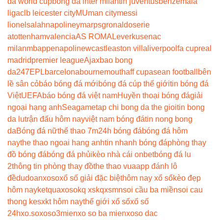
đá world cup
bóng đá inter milan
tin juventus
benzema
la
liga
clb leicester city
MU
man city
messi
lionel
salah
napoli
neymar
psg
ronaldo
serie
a
tottenham
valencia
AS ROMA
Leverkusen
ac
milan
mbappe
napoli
newcastle
aston villa
liverpool
fa cup
real
madrid
premier league
Ajax
bao bong
da247
EPL
barcelona
bournemouth
aff cup
asean football
bên
lề sân cỏ
báo bóng đá mới
bóng đá cúp thế giới
tin bóng đá
Việt
UEFA
báo bóng đá việt nam
Huyền thoại bóng đá
giải
ngoại hạng anh
Seagame
tap chi bong da the gioi
tin bong
da lu
trận đấu hôm nay
việt nam bóng đá
tin nong bong
da
Bóng đá nữ
thể thao 7m
24h bóng đá
bóng đá hôm
nay
the thao ngoai hang anh
tin nhanh bóng đá
phòng thay
đồ bóng đá
bóng đá phủi
kèo nhà cái onbet
bóng đá lu
2
thông tin phòng thay đồ
the thao vua
app đánh lô
đề
dudoanxoso
xổ số giải đặc biệt
hôm nay xổ số
kèo đẹp
hôm nay
ketquaxoso
kq xs
kqxsmn
soi cầu ba miền
soi cau
thong ke
sxkt hôm nay
thế giới xổ số
xổ số
24h
xo.so
xoso3mien
xo so ba mien
xoso dac