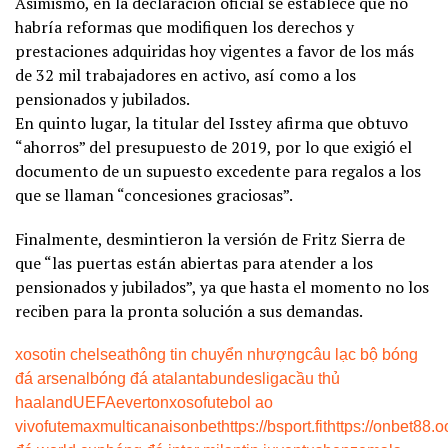
Asimismo, en la declaración oficial se establece que no
habría reformas que modifiquen los derechos y
prestaciones adquiridas hoy vigentes a favor de los más
de 32 mil trabajadores en activo, así como a los
pensionados y jubilados.
En quinto lugar, la titular del Isstey afirma que obtuvo
“ahorros” del presupuesto de 2019, por lo que exigió el
documento de un supuesto excedente para regalos a los
que se llaman “concesiones graciosas”.
Finalmente, desmintieron la versión de Fritz Sierra de
que “las puertas están abiertas para atender a los
pensionados y jubilados”, ya que hasta el momento no los
reciben para la pronta solución a sus demandas.
xoso
tin chelsea
thông tin chuyển nhượng
câu lạc bộ bóng
đá arsenal
bóng đá atalanta
bundesliga
cầu thủ
haaland
UEFA
everton
xoso
futebol ao
vivo
futemax
multicanais
onbet
https://bsport.fit
https://onbet88.o