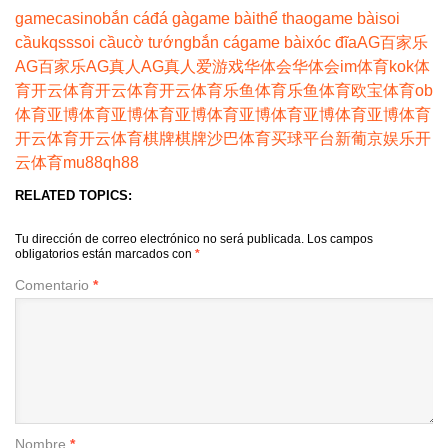
game
casino
bắn cá
đá gà
game bài
thể thao
game bài
soi
cầu
kqss
soi cầu
cờ tướng
bắn cá
game bài
xóc đĩa
AG百家乐
AG百家乐
AG真人
AG真人
爱游戏
华体会
华体会
im体育
kok体
育
开云体育
开云体育
开云体育
乐鱼体育
乐鱼体育
欧宝体育
ob
体育
亚博体育
亚博体育
亚博体育
亚博体育
亚博体育
亚博体育
开云体育
开云体育
棋牌
棋牌
沙巴体育
买球平台
新葡京娱乐
开
云体育
mu88
qh88
RELATED TOPICS:
Tu dirección de correo electrónico no será publicada.
Los campos
obligatorios están marcados con
*
Comentario
*
Nombre
*