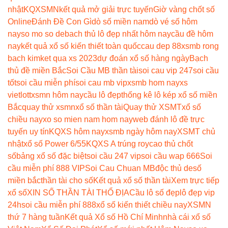
nhật
KQXSMN
kết quả mở giải trực tuyến
Giờ vàng chốt số
Online
Đánh Đề Con Gì
dò số miền nam
dò vé số hôm
nay
so mo so de
bach thủ lô đẹp nhất hôm nay
cầu đề hôm
nay
kết quả xổ số kiến thiết toàn quốc
cau dep 88
xsmb rong
bach kim
ket qua xs 2023
dự đoán xổ số hàng ngày
Bạch
thủ đề miền Bắc
Soi Cầu MB thần tài
soi cau vip 247
soi cầu
tốt
soi cầu miễn phí
soi cau mb vip
xsmb hom nay
xs
vietlott
xsmn hôm nay
cầu lô đẹp
thống kê lô kép xổ số miền
Bắc
quay thử xsmn
xổ số thần tài
Quay thử XSMT
xổ số
chiều nay
xo so mien nam hom nay
web đánh lô đề trực
tuyến uy tín
KQXS hôm nay
xsmb ngày hôm nay
XSMT chủ
nhật
xổ số Power 6/55
KQXS A trúng roy
cao thủ chốt
số
bảng xổ số đặc biệt
soi cầu 247 vip
soi cầu wap 666
Soi
cầu miễn phí 888 VIP
Soi Cau Chuan MB
độc thủ de
số
miền bắc
thần tài cho số
Kết quả xổ số thần tài
Xem trực tiếp
xổ số
XIN SỐ THẦN TÀI THỔ ĐỊA
Cầu lô số đẹp
lô đẹp vip
24h
soi cầu miễn phí 888
xổ số kiến thiết chiều nay
XSMN
thứ 7 hàng tuần
Kết quả Xổ số Hồ Chí Minh
nhà cái xổ số