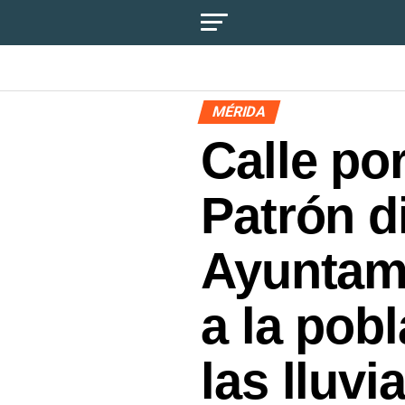
MÉRIDA
Calle por
Patrón d
Ayuntami
a la pob
las lluvi