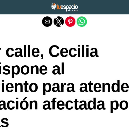
Salir de la versión móvil
 calle, Cecilia
ispone al
ento para atende
lación afectada po
as