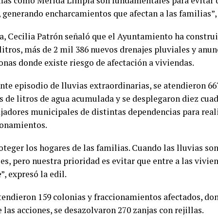
mas como Mérida Limpia son fundamentales para evitar q
, generando encharcamientos que afectan a las familias”,
a, Cecilia Patrón señaló que el Ayuntamiento ha construi
litros, más de 2 mil 386 nuevos drenajes pluviales y anu
onas donde existe riesgo de afectación a viviendas.
nte episodio de lluvias extraordinarias, se atendieron 66
s de litros de agua acumulada y se desplegaron diez cuad
ajadores municipales de distintas dependencias para real
cionamientos.
teger los hogares de las familias. Cuando las lluvias son
es, pero nuestra prioridad es evitar que entre a las vivi
, expresó la edil.
endieron 159 colonias y fraccionamientos afectados, don
las acciones, se desazolvaron 270 zanjas con rejillas.