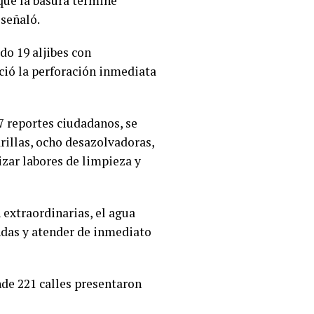
ue la basura termine
 señaló.
do 19 aljibes con
nció la perforación inmediata
7 reportes ciudadanos, se
rillas, ocho desazolvadoras,
izar labores de limpieza y
 extraordinarias, el agua
endas y atender de inmediato
de 221 calles presentaron