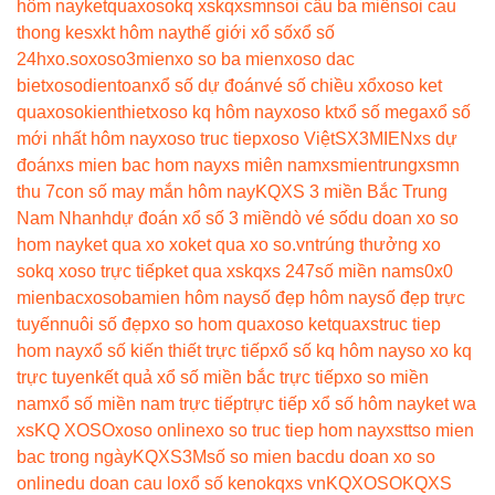
hôm nay
ketquaxoso
kq xs
kqxsmn
soi cầu ba miền
soi cau
thong ke
sxkt hôm nay
thế giới xổ số
xổ số
24h
xo.so
xoso3mien
xo so ba mien
xoso dac
biet
xosodientoan
xổ số dự đoán
vé số chiều xổ
xoso ket
qua
xosokienthiet
xoso kq hôm nay
xoso kt
xổ số mega
xổ số
mới nhất hôm nay
xoso truc tiep
xoso Việt
SX3MIEN
xs dự
đoán
xs mien bac hom nay
xs miên nam
xsmientrung
xsmn
thu 7
con số may mắn hôm nay
KQXS 3 miền Bắc Trung
Nam Nhanh
dự đoán xổ số 3 miền
dò vé số
du doan xo so
hom nay
ket qua xo xo
ket qua xo so.vn
trúng thưởng xo
so
kq xoso trực tiếp
ket qua xs
kqxs 247
số miền nam
s0x0
mienbac
xosobamien hôm nay
số đẹp hôm nay
số đẹp trực
tuyến
nuôi số đẹp
xo so hom qua
xoso ketqua
xstruc tiep
hom nay
xổ số kiến thiết trực tiếp
xổ số kq hôm nay
so xo kq
trực tuyen
kết quả xổ số miền bắc trực tiếp
xo so miền
nam
xổ số miền nam trực tiếp
trực tiếp xổ số hôm nay
ket wa
xs
KQ XOSO
xoso online
xo so truc tiep hom nay
xstt
so mien
bac trong ngày
KQXS3M
số so mien bac
du doan xo so
online
du doan cau lo
xổ số keno
kqxs vn
KQXOSO
KQXS