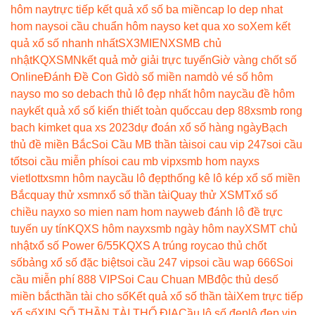
hôm nay
trực tiếp kết quả xổ số ba miền
cap lo dep nhat
hom nay
soi cầu chuẩn hôm nay
so ket qua xo so
Xem kết
quả xổ số nhanh nhất
SX3MIEN
XSMB chủ
nhật
KQXSMN
kết quả mở giải trực tuyến
Giờ vàng chốt số
Online
Đánh Đề Con Gì
dò số miền nam
dò vé số hôm
nay
so mo so de
bach thủ lô đẹp nhất hôm nay
cầu đề hôm
nay
kết quả xổ số kiến thiết toàn quốc
cau dep 88
xsmb rong
bach kim
ket qua xs 2023
dự đoán xổ số hàng ngày
Bạch
thủ đề miền Bắc
Soi Cầu MB thần tài
soi cau vip 247
soi cầu
tốt
soi cầu miễn phí
soi cau mb vip
xsmb hom nay
xs
vietlott
xsmn hôm nay
cầu lô đẹp
thống kê lô kép xổ số miền
Bắc
quay thử xsmn
xổ số thần tài
Quay thử XSMT
xổ số
chiều nay
xo so mien nam hom nay
web đánh lô đề trực
tuyến uy tín
KQXS hôm nay
xsmb ngày hôm nay
XSMT chủ
nhật
xổ số Power 6/55
KQXS A trúng roy
cao thủ chốt
số
bảng xổ số đặc biệt
soi cầu 247 vip
soi cầu wap 666
Soi
cầu miễn phí 888 VIP
Soi Cau Chuan MB
độc thủ de
số
miền bắc
thần tài cho số
Kết quả xổ số thần tài
Xem trực tiếp
xổ số
XIN SỐ THẦN TÀI THỔ ĐỊA
Cầu lô số đẹp
lô đẹp vip