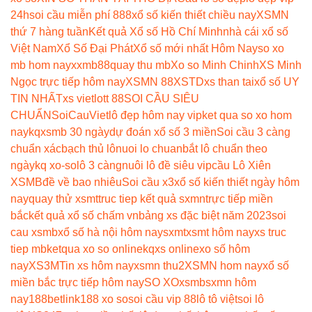
24h
soi cầu miễn phí 888
xổ số kiến thiết chiều nay
XSMN
thứ 7 hàng tuần
Kết quả Xổ số Hồ Chí Minh
nhà cái xổ số
Việt Nam
Xổ Số Đại Phát
Xổ số mới nhất Hôm Nay
so xo
mb hom nay
xxmb88
quay thu mb
Xo so Minh Chinh
XS Minh
Ngọc trực tiếp hôm nay
XSMN 88
XSTD
xs than tai
xổ số UY
TIN NHẤT
xs vietlott 88
SOI CẦU SIÊU
CHUẨN
SoiCauViet
lô đẹp hôm nay vip
ket qua so xo hom
nay
kqxsmb 30 ngày
dự đoán xổ số 3 miền
Soi cầu 3 càng
chuẩn xác
bạch thủ lô
nuoi lo chuan
bắt lô chuẩn theo
ngày
kq xo-so
lô 3 càng
nuôi lô đề siêu vip
cầu Lô Xiên
XSMB
đề về bao nhiêu
Soi cầu x3
xổ số kiến thiết ngày hôm
nay
quay thử xsmt
truc tiep kết quả sxmn
trực tiếp miền
bắc
kết quả xổ số chấm vn
bảng xs đặc biệt năm 2023
soi
cau xsmb
xổ số hà nội hôm nay
sxmt
xsmt hôm nay
xs truc
tiep mb
ketqua xo so online
kqxs online
xo số hôm
nay
XS3M
Tin xs hôm nay
xsmn thu2
XSMN hom nay
xổ số
miền bắc trực tiếp hôm nay
SO XO
xsmb
sxmn hôm
nay
188betlink
188 xo so
soi cầu vip 88
lô tô việt
soi lô