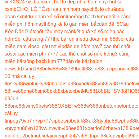
việt
XS247
xs ba miền
chốt lô đẹp nhất hôm nay
chốt số
xsmb
CHƠI LÔ TÔ
soi cau mn hom nay
chốt lô chuẩn
du
doan sxmt
dự đoán xổ số online
rồng bạch kim chốt 3 càng
miễn phí hôm nay
thống kê lô gan miền bắc
dàn đề lô
Cầu
Kèo Đặc Biệt
chốt cầu may mắn
kết quả xổ số miền bắc
hôm
Soi cầu vàng 777
thẻ bài online
du doan mn 888
soi cầu
miền nam vip
soi cầu mt vip
dàn de hôm nay
7 cao thủ chốt
số
soi cau mien phi 777
7 cao thủ chốt số nức tiếng
3 càng
miền bắc
rồng bạch kim 777
dàn de bất bại
on
news
ddxsmn
188bet
w88
w88
789bet
tf88
sin88
suvip
sunwin
tf88
10 nhà cái uy
tín
sky88
iwin
lucky88
nhacaisin88
oxbet
m88
vn88
w88
789bet
iw
88
five88
one88
sin88
bk8
8xbet
oxbet
MU88
188BET
SV88
RIO6
68
Jun-
88
one88
iwin
v9bet
w388
OXBET
w388
w388
onbet
onbet
onbet
o
cái uy
tín
pog79
vp777
vp777
vipbet
vipbet
uk88
uk88
typhu88
typhu88
t
vn
typhu88
vn138
vwin
vwin
vi68
ee88
1xbet
rio66
zbet
vn138
i9be
moblie
12betmoblie
taimienphi247
vi68clup
cf68clup
vipbet
i9be