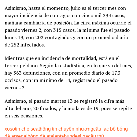
Asimismo, hasta el momento, julio es el tercer mes con
mayor incidencia de contagio, con cinco mil 294 casos,
mañana cambiaría de posición. La cifra máxima ocurrió el
pasado viernes 2, con 315 casos, la mínima fue el pasado
lunes 19, con 202 contagiados y con un promedio diario
de 252 infectados.
Mientras que en incidencia de mortalidad, está en el
tercer peldaño. Según la estadística, en lo que va del mes,
hay 363 defunciones, con un promedio diario de 17.3
occisos, con un mínimo de 14, registrado el pasado
viernes 2.
Asimismo, el pasado martes 13 se registró la cifra más
alta del año, 20 finados, y la moda es de 19, pues se repite
en seis ocasiones.
xoso
tin chelsea
thông tin chuyển nhượng
câu lạc bộ bóng
đá arsenal
bóng đá atalanta
bundesliga
cầu thủ