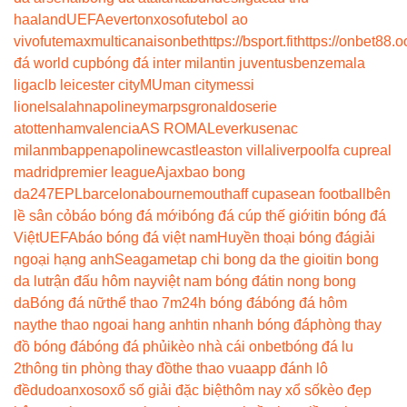
haaland
UEFA
everton
xoso
futebol ao
vivo
futemax
multicanais
onbet
https://bsport.fit
https://onbet88.o
đá world cup
bóng đá inter milan
tin juventus
benzema
la
liga
clb leicester city
MU
man city
messi
lionel
salah
napoli
neymar
psg
ronaldo
serie
a
tottenham
valencia
AS ROMA
Leverkusen
ac
milan
mbappe
napoli
newcastle
aston villa
liverpool
fa cup
real
madrid
premier league
Ajax
bao bong
da247
EPL
barcelona
bournemouth
aff cup
asean football
bên
lề sân cỏ
báo bóng đá mới
bóng đá cúp thế giới
tin bóng đá
Việt
UEFA
báo bóng đá việt nam
Huyền thoại bóng đá
giải
ngoại hạng anh
Seagame
tap chi bong da the gioi
tin bong
da lu
trận đấu hôm nay
việt nam bóng đá
tin nong bong
da
Bóng đá nữ
thể thao 7m
24h bóng đá
bóng đá hôm
nay
the thao ngoai hang anh
tin nhanh bóng đá
phòng thay
đồ bóng đá
bóng đá phủi
kèo nhà cái onbet
bóng đá lu
2
thông tin phòng thay đồ
the thao vua
app đánh lô
đề
dudoanxoso
xổ số giải đặc biệt
hôm nay xổ số
kèo đẹp