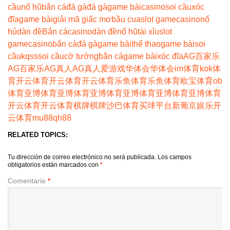
cầu
nổ hũ
bắn cá
đá gà
đá gà
game bài
casino
soi cầu
xóc
đĩa
game bài
giải mã giấc mơ
bầu cua
slot game
casino
nổ
hủ
dàn đề
Bắn cá
casino
dàn đề
nổ hũ
tài xỉu
slot
game
casino
bắn cá
đá gà
game bài
thể thao
game bài
soi
cầu
kqss
soi cầu
cờ tướng
bắn cá
game bài
xóc đĩa
AG百家乐
AG百家乐
AG真人
AG真人
爱游戏
华体会
华体会
im体育
kok体
育
开云体育
开云体育
开云体育
乐鱼体育
乐鱼体育
欧宝体育
ob
体育
亚博体育
亚博体育
亚博体育
亚博体育
亚博体育
亚博体育
开云体育
开云体育
棋牌
棋牌
沙巴体育
买球平台
新葡京娱乐
开
云体育
mu88
qh88
RELATED TOPICS:
Tu dirección de correo electrónico no será publicada.
Los campos
obligatorios están marcados con
*
Comentario
*