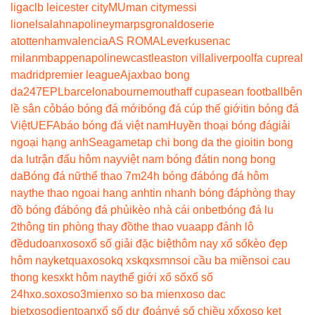
liga
clb leicester city
MU
man city
messi
lionel
salah
napoli
neymar
psg
ronaldo
serie
a
tottenham
valencia
AS ROMA
Leverkusen
ac
milan
mbappe
napoli
newcastle
aston villa
liverpool
fa cup
real
madrid
premier league
Ajax
bao bong
da247
EPL
barcelona
bournemouth
aff cup
asean football
bên
lề sân cỏ
báo bóng đá mới
bóng đá cúp thế giới
tin bóng đá
Việt
UEFA
báo bóng đá việt nam
Huyền thoại bóng đá
giải
ngoại hạng anh
Seagame
tap chi bong da the gioi
tin bong
da lu
trận đấu hôm nay
việt nam bóng đá
tin nong bong
da
Bóng đá nữ
thể thao 7m
24h bóng đá
bóng đá hôm
nay
the thao ngoai hang anh
tin nhanh bóng đá
phòng thay
đồ bóng đá
bóng đá phủi
kèo nhà cái onbet
bóng đá lu
2
thông tin phòng thay đồ
the thao vua
app đánh lô
đề
dudoanxoso
xổ số giải đặc biệt
hôm nay xổ số
kèo đẹp
hôm nay
ketquaxoso
kq xs
kqxsmn
soi cầu ba miền
soi cau
thong ke
sxkt hôm nay
thế giới xổ số
xổ số
24h
xo.so
xoso3mien
xo so ba mien
xoso dac
biet
xosodientoan
xổ số dự đoán
vé số chiều xổ
xoso ket