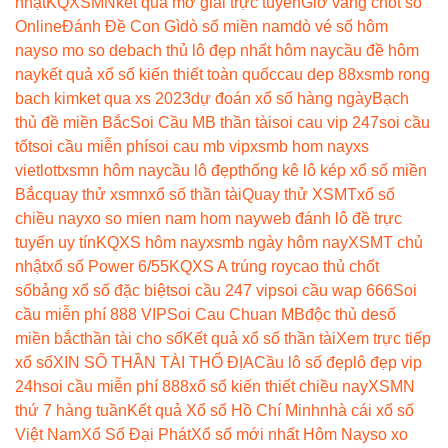
nhật
KQXSMN
kết quả mở giải trực tuyến
Giờ vàng chốt số
Online
Đánh Đề Con Gì
dò số miền nam
dò vé số hôm
nay
so mo so de
bach thủ lô đẹp nhất hôm nay
cầu đề hôm
nay
kết quả xổ số kiến thiết toàn quốc
cau dep 88
xsmb rong
bach kim
ket qua xs 2023
dự đoán xổ số hàng ngày
Bạch
thủ đề miền Bắc
Soi Cầu MB thần tài
soi cau vip 247
soi cầu
tốt
soi cầu miễn phí
soi cau mb vip
xsmb hom nay
xs
vietlott
xsmn hôm nay
cầu lô đẹp
thống kê lô kép xổ số miền
Bắc
quay thử xsmn
xổ số thần tài
Quay thử XSMT
xổ số
chiều nay
xo so mien nam hom nay
web đánh lô đề trực
tuyến uy tín
KQXS hôm nay
xsmb ngày hôm nay
XSMT chủ
nhật
xổ số Power 6/55
KQXS A trúng roy
cao thủ chốt
số
bảng xổ số đặc biệt
soi cầu 247 vip
soi cầu wap 666
Soi
cầu miễn phí 888 VIP
Soi Cau Chuan MB
độc thủ de
số
miền bắc
thần tài cho số
Kết quả xổ số thần tài
Xem trực tiếp
xổ số
XIN SỐ THẦN TÀI THỔ ĐỊA
Cầu lô số đẹp
lô đẹp vip
24h
soi cầu miễn phí 888
xổ số kiến thiết chiều nay
XSMN
thứ 7 hàng tuần
Kết quả Xổ số Hồ Chí Minh
nhà cái xổ số
Việt Nam
Xổ Số Đại Phát
Xổ số mới nhất Hôm Nay
so xo