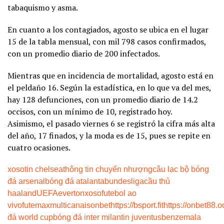
tabaquismo y asma.
En cuanto a los contagiados, agosto se ubica en el lugar
15 de la tabla mensual, con mil 798 casos confirmados,
con un promedio diario de 200 infectados.
Mientras que en incidencia de mortalidad, agosto está en
el peldaño 16. Según la estadística, en lo que va del mes,
hay 128 defunciones, con un promedio diario de 14.2
occisos, con un mínimo de 10, registrado hoy.
Asimismo, el pasado viernes 6 se registró la cifra más alta
del año, 17 finados, y la moda es de 15, pues se repite en
cuatro ocasiones.
xoso
tin chelsea
thông tin chuyển nhượng
câu lạc bộ bóng
đá arsenal
bóng đá atalanta
bundesliga
cầu thủ
haaland
UEFA
everton
xoso
futebol ao
vivo
futemax
multicanais
onbet
https://bsport.fit
https://onbet88.o
đá world cup
bóng đá inter milan
tin juventus
benzema
la