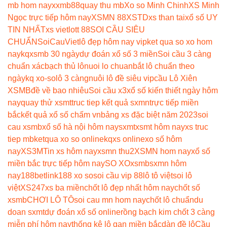
mb hom nay
xxmb88
quay thu mb
Xo so Minh Chinh
XS Minh
Ngọc trực tiếp hôm nay
XSMN 88
XSTD
xs than tai
xổ số UY
TIN NHẤT
xs vietlott 88
SOI CẦU SIÊU
CHUẨN
SoiCauViet
lô đẹp hôm nay vip
ket qua so xo hom
nay
kqxsmb 30 ngày
dự đoán xổ số 3 miền
Soi cầu 3 càng
chuẩn xác
bạch thủ lô
nuoi lo chuan
bắt lô chuẩn theo
ngày
kq xo-so
lô 3 càng
nuôi lô đề siêu vip
cầu Lô Xiên
XSMB
đề về bao nhiêu
Soi cầu x3
xổ số kiến thiết ngày hôm
nay
quay thử xsmt
truc tiep kết quả sxmn
trực tiếp miền
bắc
kết quả xổ số chấm vn
bảng xs đặc biệt năm 2023
soi
cau xsmb
xổ số hà nội hôm nay
sxmt
xsmt hôm nay
xs truc
tiep mb
ketqua xo so online
kqxs online
xo số hôm
nay
XS3M
Tin xs hôm nay
xsmn thu2
XSMN hom nay
xổ số
miền bắc trực tiếp hôm nay
SO XO
xsmb
sxmn hôm
nay
188betlink
188 xo so
soi cầu vip 88
lô tô việt
soi lô
việt
XS247
xs ba miền
chốt lô đẹp nhất hôm nay
chốt số
xsmb
CHƠI LÔ TÔ
soi cau mn hom nay
chốt lô chuẩn
du
doan sxmt
dự đoán xổ số online
rồng bạch kim chốt 3 càng
miễn phí hôm nay
thống kê lô gan miền bắc
dàn đề lô
Cầu