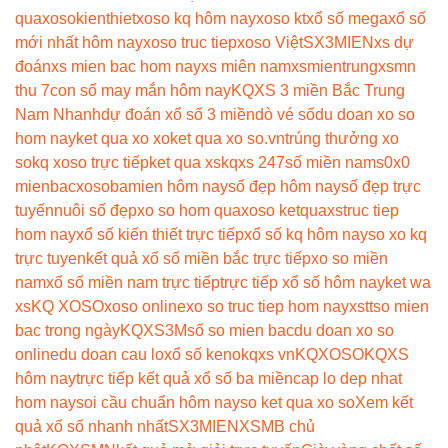
qua
xosokienthiet
xoso kq hôm nay
xoso kt
xổ số mega
xổ số
mới nhất hôm nay
xoso truc tiep
xoso Việt
SX3MIEN
xs dự
đoán
xs mien bac hom nay
xs miên nam
xsmientrung
xsmn
thu 7
con số may mắn hôm nay
KQXS 3 miền Bắc Trung
Nam Nhanh
dự đoán xổ số 3 miền
dò vé số
du doan xo so
hom nay
ket qua xo xo
ket qua xo so.vn
trúng thưởng xo
so
kq xoso trực tiếp
ket qua xs
kqxs 247
số miền nam
s0x0
mienbac
xosobamien hôm nay
số đẹp hôm nay
số đẹp trực
tuyến
nuôi số đẹp
xo so hom qua
xoso ketqua
xstruc tiep
hom nay
xổ số kiến thiết trực tiếp
xổ số kq hôm nay
so xo kq
trực tuyen
kết quả xổ số miền bắc trực tiếp
xo so miền
nam
xổ số miền nam trực tiếp
trực tiếp xổ số hôm nay
ket wa
xs
KQ XOSO
xoso online
xo so truc tiep hom nay
xstt
so mien
bac trong ngày
KQXS3M
số so mien bac
du doan xo so
online
du doan cau lo
xổ số keno
kqxs vn
KQXOSO
KQXS
hôm nay
trực tiếp kết quả xổ số ba miền
cap lo dep nhat
hom nay
soi cầu chuẩn hôm nay
so ket qua xo so
Xem kết
quả xổ số nhanh nhất
SX3MIEN
XSMB chủ