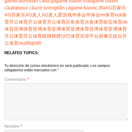
game
casino
bắn cá
đá gà
game bài
thể thao
game bài
soi
cầu
kqss
soi cầu
cờ tướng
bắn cá
game bài
xóc đĩa
AG百家乐
AG百家乐
AG真人
AG真人
爱游戏
华体会
华体会
im体育
kok体
育
开云体育
开云体育
开云体育
乐鱼体育
乐鱼体育
欧宝体育
ob
体育
亚博体育
亚博体育
亚博体育
亚博体育
亚博体育
亚博体育
开云体育
开云体育
棋牌
棋牌
沙巴体育
买球平台
新葡京娱乐
开
云体育
mu88
qh88
RELATED TOPICS:
Tu dirección de correo electrónico no será publicada.
Los campos
obligatorios están marcados con
*
Comentario
*
Nombre
*