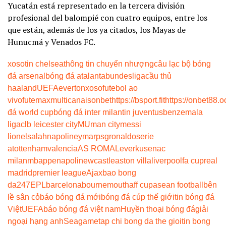
Yucatán está representado en la tercera división
profesional del balompié con cuatro equipos, entre los
que están, además de los ya citados, los Mayas de
Hunucmá y Venados FC.
xoso
tin chelsea
thông tin chuyển nhượng
câu lạc bộ bóng
đá arsenal
bóng đá atalanta
bundesliga
cầu thủ
haaland
UEFA
everton
xoso
futebol ao
vivo
futemax
multicanais
onbet
https://bsport.fit
https://onbet88.o
đá world cup
bóng đá inter milan
tin juventus
benzema
la
liga
clb leicester city
MU
man city
messi
lionel
salah
napoli
neymar
psg
ronaldo
serie
a
tottenham
valencia
AS ROMA
Leverkusen
ac
milan
mbappe
napoli
newcastle
aston villa
liverpool
fa cup
real
madrid
premier league
Ajax
bao bong
da247
EPL
barcelona
bournemouth
aff cup
asean football
bên
lề sân cỏ
báo bóng đá mới
bóng đá cúp thế giới
tin bóng đá
Việt
UEFA
báo bóng đá việt nam
Huyền thoại bóng đá
giải
ngoại hạng anh
Seagame
tap chi bong da the gioi
tin bong