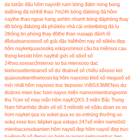
da lu
trận đấu hôm nay
việt nam bóng đá
tin nong bong
da
Bóng đá nữ
thể thao 7m
24h bóng đá
bóng đá hôm
nay
the thao ngoai hang anh
tin nhanh bóng đá
phòng thay
đồ bóng đá
bóng đá phủi
kèo nhà cái onbet
bóng đá lu
2
thông tin phòng thay đồ
the thao vua
app đánh lô
đề
dudoanxoso
xổ số giải đặc biệt
hôm nay xổ số
kèo đẹp
hôm nay
ketquaxoso
kq xs
kqxsmn
soi cầu ba miền
soi cau
thong ke
sxkt hôm nay
thế giới xổ số
xổ số
24h
xo.so
xoso3mien
xo so ba mien
xoso dac
biet
xosodientoan
xổ số dự đoán
vé số chiều xổ
xoso ket
qua
xosokienthiet
xoso kq hôm nay
xoso kt
xổ số mega
xổ số
mới nhất hôm nay
xoso truc tiep
xoso Việt
SX3MIEN
xs dự
đoán
xs mien bac hom nay
xs miên nam
xsmientrung
xsmn
thu 7
con số may mắn hôm nay
KQXS 3 miền Bắc Trung
Nam Nhanh
dự đoán xổ số 3 miền
dò vé số
du doan xo so
hom nay
ket qua xo xo
ket qua xo so.vn
trúng thưởng xo
so
kq xoso trực tiếp
ket qua xs
kqxs 247
số miền nam
s0x0
mienbac
xosobamien hôm nay
số đẹp hôm nay
số đẹp trực
tuyến
nuôi số đẹp
xo so hom qua
xoso ketqua
xstruc tiep