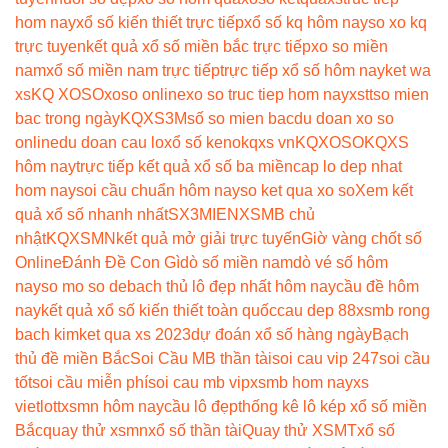
hom nay
xổ số kiến thiết trực tiếp
xổ số kq hôm nay
so xo kq
trực tuyen
kết quả xổ số miền bắc trực tiếp
xo so miền
nam
xổ số miền nam trực tiếp
trực tiếp xổ số hôm nay
ket wa
xs
KQ XOSO
xoso online
xo so truc tiep hom nay
xstt
so mien
bac trong ngày
KQXS3M
số so mien bac
du doan xo so
online
du doan cau lo
xổ số keno
kqxs vn
KQXOSO
KQXS
hôm nay
trực tiếp kết quả xổ số ba miền
cap lo dep nhat
hom nay
soi cầu chuẩn hôm nay
so ket qua xo so
Xem kết
quả xổ số nhanh nhất
SX3MIEN
XSMB chủ
nhật
KQXSMN
kết quả mở giải trực tuyến
Giờ vàng chốt số
Online
Đánh Đề Con Gì
dò số miền nam
dò vé số hôm
nay
so mo so de
bach thủ lô đẹp nhất hôm nay
cầu đề hôm
nay
kết quả xổ số kiến thiết toàn quốc
cau dep 88
xsmb rong
bach kim
ket qua xs 2023
dự đoán xổ số hàng ngày
Bạch
thủ đề miền Bắc
Soi Cầu MB thần tài
soi cau vip 247
soi cầu
tốt
soi cầu miễn phí
soi cau mb vip
xsmb hom nay
xs
vietlott
xsmn hôm nay
cầu lô đẹp
thống kê lô kép xổ số miền
Bắc
quay thử xsmn
xổ số thần tài
Quay thử XSMT
xổ số