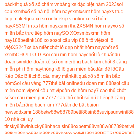
bắc
kết quả xổ số chấm vn
bảng xs đặc biệt năm 2023
soi
cau xsmb
xổ số hà nội hôm nay
sxmt
xsmt hôm nay
xs truc
tiep mb
ketqua xo so online
kqxs online
xo số hôm
nay
XS3M
Tin xs hôm nay
xsmn thu2
XSMN hom nay
xổ số
miền bắc trực tiếp hôm nay
SO XO
xsmb
sxmn hôm
nay
188betlink
188 xo so
soi cầu vip 88
lô tô việt
soi lô
việt
XS247
xs ba miền
chốt lô đẹp nhất hôm nay
chốt số
xsmb
CHƠI LÔ TÔ
soi cau mn hom nay
chốt lô chuẩn
du
doan sxmt
dự đoán xổ số online
rồng bạch kim chốt 3 càng
miễn phí hôm nay
thống kê lô gan miền bắc
dàn đề lô
Cầu
Kèo Đặc Biệt
chốt cầu may mắn
kết quả xổ số miền bắc
hôm
Soi cầu vàng 777
thẻ bài online
du doan mn 888
soi cầu
miền nam vip
soi cầu mt vip
dàn de hôm nay
7 cao thủ chốt
số
soi cau mien phi 777
7 cao thủ chốt số nức tiếng
3 càng
miền bắc
rồng bạch kim 777
dàn de bất bại
on
news
ddxsmn
188bet
w88
w88
789bet
tf88
sin88
suvip
sunwin
tf88
10 nhà cái uy
tín
sky88
iwin
lucky88
nhacaisin88
oxbet
m88
vn88
w88
789bet
iw
88
five88
one88
sin88
bk8
8xbet
oxbet
MU88
188BET
SV88
RIO6