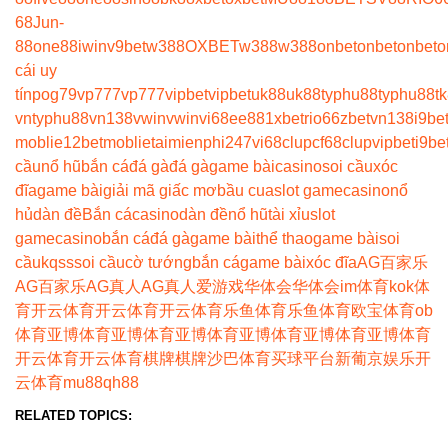
68
Jun-
88
one88
iwin
v9bet
w388
OXBET
w388
w388
onbet
onbet
onbet
o
cái uy
tín
pog79
vp777
vp777
vipbet
vipbet
uk88
uk88
typhu88
typhu88
t
vn
typhu88
vn138
vwin
vwin
vi68
ee88
1xbet
rio66
zbet
vn138
i9be
moblie
12betmoblie
taimienphi247
vi68clup
cf68clup
vipbet
i9be
cầu
nổ hũ
bắn cá
đá gà
đá gà
game bài
casino
soi cầu
xóc
đĩa
game bài
giải mã giấc mơ
bầu cua
slot game
casino
nổ
hủ
dàn đề
Bắn cá
casino
dàn đề
nổ hũ
tài xỉu
slot
game
casino
bắn cá
đá gà
game bài
thể thao
game bài
soi
cầu
kqss
soi cầu
cờ tướng
bắn cá
game bài
xóc đĩa
AG百家乐
AG百家乐
AG真人
AG真人
爱游戏
华体会
华体会
im体育
kok体
育
开云体育
开云体育
开云体育
乐鱼体育
乐鱼体育
欧宝体育
ob
体育
亚博体育
亚博体育
亚博体育
亚博体育
亚博体育
亚博体育
开云体育
开云体育
棋牌
棋牌
沙巴体育
买球平台
新葡京娱乐
开
云体育
mu88
qh88
RELATED TOPICS: