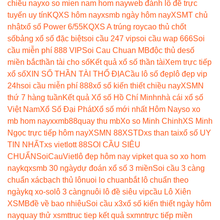
chiều nay
xo so mien nam hom nay
web đánh lô đề trực
tuyến uy tín
KQXS hôm nay
xsmb ngày hôm nay
XSMT chủ
nhật
xổ số Power 6/55
KQXS A trúng roy
cao thủ chốt
số
bảng xổ số đặc biệt
soi cầu 247 vip
soi cầu wap 666
Soi
cầu miễn phí 888 VIP
Soi Cau Chuan MB
độc thủ de
số
miền bắc
thần tài cho số
Kết quả xổ số thần tài
Xem trực tiếp
xổ số
XIN SỐ THẦN TÀI THỔ ĐỊA
Cầu lô số đẹp
lô đẹp vip
24h
soi cầu miễn phí 888
xổ số kiến thiết chiều nay
XSMN
thứ 7 hàng tuần
Kết quả Xổ số Hồ Chí Minh
nhà cái xổ số
Việt Nam
Xổ Số Đại Phát
Xổ số mới nhất Hôm Nay
so xo
mb hom nay
xxmb88
quay thu mb
Xo so Minh Chinh
XS Minh
Ngọc trực tiếp hôm nay
XSMN 88
XSTD
xs than tai
xổ số UY
TIN NHẤT
xs vietlott 88
SOI CẦU SIÊU
CHUẨN
SoiCauViet
lô đẹp hôm nay vip
ket qua so xo hom
nay
kqxsmb 30 ngày
dự đoán xổ số 3 miền
Soi cầu 3 càng
chuẩn xác
bạch thủ lô
nuoi lo chuan
bắt lô chuẩn theo
ngày
kq xo-so
lô 3 càng
nuôi lô đề siêu vip
cầu Lô Xiên
XSMB
đề về bao nhiêu
Soi cầu x3
xổ số kiến thiết ngày hôm
nay
quay thử xsmt
truc tiep kết quả sxmn
trực tiếp miền