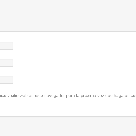
ico y sitio web en este navegador para la próxima vez que haga un co