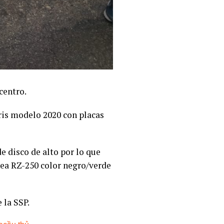
centro.
gris modelo 2020 con placas
de disco de alto por lo que
ínea RZ-250 color negro/verde
 la SSP.