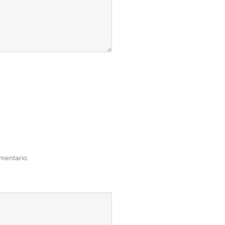
mentario.