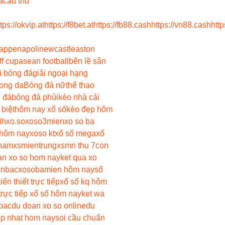
a
cầu thủ
tps://okvip.at
https://f8bet.at
https://fb88.cash
https://vn88.cash
http
appe
napoli
newcastle
aston
ff cup
asean football
bên lề sân
i bóng đá
giải ngoại hạng
bong da
Bóng đá nữ
thể thao
 đá
bóng đá phủi
kèo nhà cái
 biệt
hôm nay xổ số
kèo đẹp hôm
4h
xo.so
xoso3mien
xo so ba
 hôm nay
xoso kt
xổ số mega
xổ
 nam
xsmientrung
xsmn thu 7
con
an xo so hom nay
ket qua xo
enbac
xosobamien hôm nay
số
iến thiết trực tiếp
xổ số kq hôm
trực tiếp xổ số hôm nay
ket wa
 bac
du doan xo so online
du
ep nhat hom nay
soi cầu chuẩn