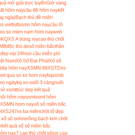
quả mở giải trực tuyến
Giờ vàng
hất hôm nay
cầu đề hôm nay
kết
ng ngày
Bạch thủ đề miền
xs vietlott
xsmn hôm nay
cầu lô
xo so mien nam hom nay
web
5
KQXS A trúng roy
cao thủ chốt
 MB
độc thủ de
số miền bắc
thần
 đẹp vip 24h
soi cầu miễn phí
iệt Nam
Xổ Số Đại Phát
Xổ số
tiếp hôm nay
XSMN 88
XSTD
xs
ket qua so xo hom nay
kqxsmb
heo ngày
kq xo-so
lô 3 càng
nuôi
thử xsmt
truc tiep kết quả
 nội hôm nay
sxmt
xsmt hôm
XSMN hom nay
xổ số miền bắc
ệt
XS247
xs ba miền
chốt lô đẹp
xổ số online
rồng bạch kim chốt
n
kết quả xổ số miền bắc
hôm nay
7 cao thủ chốt số
soi cau