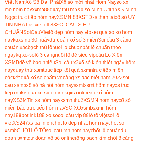
Việt Nam
Xổ Số Đại Phát
Xổ số mới nhất Hôm Nay
so xo
mb hom nay
xxmb88
quay thu mb
Xo so Minh Chinh
XS Minh
Ngọc trực tiếp hôm nay
XSMN 88
XSTD
xs than tai
xổ số UY
TIN NHẤT
xs vietlott 88
SOI CẦU SIÊU
CHUẨN
SoiCauViet
lô đẹp hôm nay vip
ket qua so xo hom
nay
kqxsmb 30 ngày
dự đoán xổ số 3 miền
Soi cầu 3 càng
chuẩn xác
bạch thủ lô
nuoi lo chuan
bắt lô chuẩn theo
ngày
kq xo-so
lô 3 càng
nuôi lô đề siêu vip
cầu Lô Xiên
XSMB
đề về bao nhiêu
Soi cầu x3
xổ số kiến thiết ngày hôm
nay
quay thử xsmt
truc tiep kết quả sxmn
trực tiếp miền
bắc
kết quả xổ số chấm vn
bảng xs đặc biệt năm 2023
soi
cau xsmb
xổ số hà nội hôm nay
sxmt
xsmt hôm nay
xs truc
tiep mb
ketqua xo so online
kqxs online
xo số hôm
nay
XS3M
Tin xs hôm nay
xsmn thu2
XSMN hom nay
xổ số
miền bắc trực tiếp hôm nay
SO XO
xsmb
sxmn hôm
nay
188betlink
188 xo so
soi cầu vip 88
lô tô việt
soi lô
việt
XS247
xs ba miền
chốt lô đẹp nhất hôm nay
chốt số
xsmb
CHƠI LÔ TÔ
soi cau mn hom nay
chốt lô chuẩn
du
doan sxmt
dự đoán xổ số online
rồng bạch kim chốt 3 càng