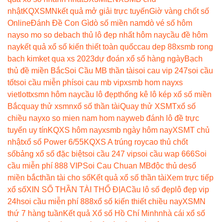
nhật
KQXSMN
kết quả mở giải trực tuyến
Giờ vàng chốt số
Online
Đánh Đề Con Gì
dò số miền nam
dò vé số hôm
nay
so mo so de
bach thủ lô đẹp nhất hôm nay
cầu đề hôm
nay
kết quả xổ số kiến thiết toàn quốc
cau dep 88
xsmb rong
bach kim
ket qua xs 2023
dự đoán xổ số hàng ngày
Bạch
thủ đề miền Bắc
Soi Cầu MB thần tài
soi cau vip 247
soi cầu
tốt
soi cầu miễn phí
soi cau mb vip
xsmb hom nay
xs
vietlott
xsmn hôm nay
cầu lô đẹp
thống kê lô kép xổ số miền
Bắc
quay thử xsmn
xổ số thần tài
Quay thử XSMT
xổ số
chiều nay
xo so mien nam hom nay
web đánh lô đề trực
tuyến uy tín
KQXS hôm nay
xsmb ngày hôm nay
XSMT chủ
nhật
xổ số Power 6/55
KQXS A trúng roy
cao thủ chốt
số
bảng xổ số đặc biệt
soi cầu 247 vip
soi cầu wap 666
Soi
cầu miễn phí 888 VIP
Soi Cau Chuan MB
độc thủ de
số
miền bắc
thần tài cho số
Kết quả xổ số thần tài
Xem trực tiếp
xổ số
XIN SỐ THẦN TÀI THỔ ĐỊA
Cầu lô số đẹp
lô đẹp vip
24h
soi cầu miễn phí 888
xổ số kiến thiết chiều nay
XSMN
thứ 7 hàng tuần
Kết quả Xổ số Hồ Chí Minh
nhà cái xổ số