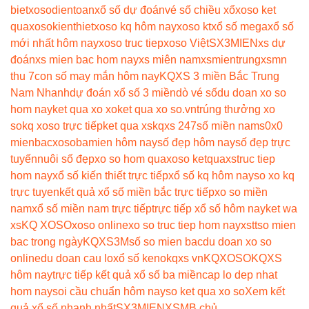
biet
xosodientoan
xổ số dự đoán
vé số chiều xổ
xoso ket
qua
xosokienthiet
xoso kq hôm nay
xoso kt
xổ số mega
xổ số
mới nhất hôm nay
xoso truc tiep
xoso Việt
SX3MIEN
xs dự
đoán
xs mien bac hom nay
xs miên nam
xsmientrung
xsmn
thu 7
con số may mắn hôm nay
KQXS 3 miền Bắc Trung
Nam Nhanh
dự đoán xổ số 3 miền
dò vé số
du doan xo so
hom nay
ket qua xo xo
ket qua xo so.vn
trúng thưởng xo
so
kq xoso trực tiếp
ket qua xs
kqxs 247
số miền nam
s0x0
mienbac
xosobamien hôm nay
số đẹp hôm nay
số đẹp trực
tuyến
nuôi số đẹp
xo so hom qua
xoso ketqua
xstruc tiep
hom nay
xổ số kiến thiết trực tiếp
xổ số kq hôm nay
so xo kq
trực tuyen
kết quả xổ số miền bắc trực tiếp
xo so miền
nam
xổ số miền nam trực tiếp
trực tiếp xổ số hôm nay
ket wa
xs
KQ XOSO
xoso online
xo so truc tiep hom nay
xstt
so mien
bac trong ngày
KQXS3M
số so mien bac
du doan xo so
online
du doan cau lo
xổ số keno
kqxs vn
KQXOSO
KQXS
hôm nay
trực tiếp kết quả xổ số ba miền
cap lo dep nhat
hom nay
soi cầu chuẩn hôm nay
so ket qua xo so
Xem kết
quả xổ số nhanh nhất
SX3MIEN
XSMB chủ