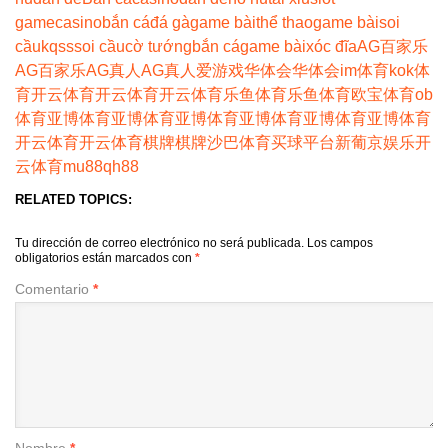
game
casino
bắn cá
đá gà
game bài
thể thao
game bài
soi
cầu
kqss
soi cầu
cờ tướng
bắn cá
game bài
xóc đĩa
AG百家乐
AG百家乐
AG真人
AG真人
爱游戏
华体会
华体会
im体育
kok体
育
开云体育
开云体育
开云体育
乐鱼体育
乐鱼体育
欧宝体育
ob
体育
亚博体育
亚博体育
亚博体育
亚博体育
亚博体育
亚博体育
开云体育
开云体育
棋牌
棋牌
沙巴体育
买球平台
新葡京娱乐
开
云体育
mu88
qh88
RELATED TOPICS:
Tu dirección de correo electrónico no será publicada.
Los campos
obligatorios están marcados con
*
Comentario
*