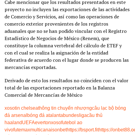
Cabe mencionar que los resultados presentados en este
proyecto no incluyen las exportaciones de las actividades
de Comercio y Servicios, así como las operaciones de
comercio exterior provenientes de los registros
aduanales que no se han podido vincular con el Registro
Estadístico de Negocios de México (Renem), que
constituye la columna vertebral del cálculo de ETEF y
con el cual se realiza la asignación de la entidad
federativa de acuerdo con el lugar donde se producen las
mercancías exportadas.
Derivado de esto los resultados no coinciden con el valor
total de las exportaciones reportado en la Balanza
Comercial de Mercancías de México
xoso
tin chelsea
thông tin chuyển nhượng
câu lạc bộ bóng
đá arsenal
bóng đá atalanta
bundesliga
cầu thủ
haaland
UEFA
everton
xoso
futebol ao
vivo
futemax
multicanais
onbet
https://bsport.fit
https://onbet88.o