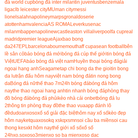
đá world cup
bóng đá inter milan
tin juventus
benzema
la
liga
clb leicester city
MU
man city
messi
lionel
salah
napoli
neymar
psg
ronaldo
serie
a
tottenham
valencia
AS ROMA
Leverkusen
ac
milan
mbappe
napoli
newcastle
aston villa
liverpool
fa cup
real
madrid
premier league
Ajax
bao bong
da247
EPL
barcelona
bournemouth
aff cup
asean football
bên
lề sân cỏ
báo bóng đá mới
bóng đá cúp thế giới
tin bóng đá
Việt
UEFA
báo bóng đá việt nam
Huyền thoại bóng đá
giải
ngoại hạng anh
Seagame
tap chi bong da the gioi
tin bong
da lu
trận đấu hôm nay
việt nam bóng đá
tin nong bong
da
Bóng đá nữ
thể thao 7m
24h bóng đá
bóng đá hôm
nay
the thao ngoai hang anh
tin nhanh bóng đá
phòng thay
đồ bóng đá
bóng đá phủi
kèo nhà cái onbet
bóng đá lu
2
thông tin phòng thay đồ
the thao vua
app đánh lô
đề
dudoanxoso
xổ số giải đặc biệt
hôm nay xổ số
kèo đẹp
hôm nay
ketquaxoso
kq xs
kqxsmn
soi cầu ba miền
soi cau
thong ke
sxkt hôm nay
thế giới xổ số
xổ số
24h
xo.so
xoso3mien
xo so ba mien
xoso dac