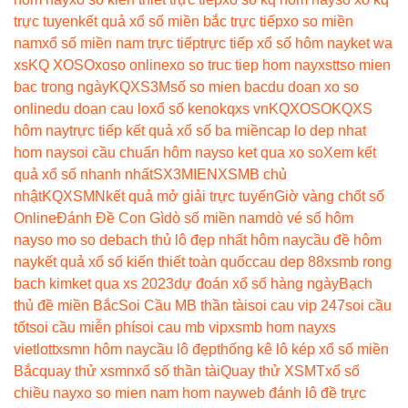
trực tuyen
kết quả xổ số miền bắc trực tiếp
xo so miền
nam
xổ số miền nam trực tiếp
trực tiếp xổ số hôm nay
ket wa
xs
KQ XOSO
xoso online
xo so truc tiep hom nay
xstt
so mien
bac trong ngày
KQXS3M
số so mien bac
du doan xo so
online
du doan cau lo
xổ số keno
kqxs vn
KQXOSO
KQXS
hôm nay
trực tiếp kết quả xổ số ba miền
cap lo dep nhat
hom nay
soi cầu chuẩn hôm nay
so ket qua xo so
Xem kết
quả xổ số nhanh nhất
SX3MIEN
XSMB chủ
nhật
KQXSMN
kết quả mở giải trực tuyến
Giờ vàng chốt số
Online
Đánh Đề Con Gì
dò số miền nam
dò vé số hôm
nay
so mo so de
bach thủ lô đẹp nhất hôm nay
cầu đề hôm
nay
kết quả xổ số kiến thiết toàn quốc
cau dep 88
xsmb rong
bach kim
ket qua xs 2023
dự đoán xổ số hàng ngày
Bạch
thủ đề miền Bắc
Soi Cầu MB thần tài
soi cau vip 247
soi cầu
tốt
soi cầu miễn phí
soi cau mb vip
xsmb hom nay
xs
vietlott
xsmn hôm nay
cầu lô đẹp
thống kê lô kép xổ số miền
Bắc
quay thử xsmn
xổ số thần tài
Quay thử XSMT
xổ số
chiều nay
xo so mien nam hom nay
web đánh lô đề trực