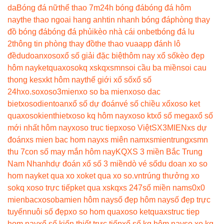
da
Bóng đá nữ
thể thao 7m
24h bóng đá
bóng đá hôm
nay
the thao ngoai hang anh
tin nhanh bóng đá
phòng thay
đồ bóng đá
bóng đá phủi
kèo nhà cái onbet
bóng đá lu
2
thông tin phòng thay đồ
the thao vua
app đánh lô
đề
dudoanxoso
xổ số giải đặc biệt
hôm nay xổ số
kèo đẹp
hôm nay
ketquaxoso
kq xs
kqxsmn
soi cầu ba miền
soi cau
thong ke
sxkt hôm nay
thế giới xổ số
xổ số
24h
xo.so
xoso3mien
xo so ba mien
xoso dac
biet
xosodientoan
xổ số dự đoán
vé số chiều xổ
xoso ket
qua
xosokienthiet
xoso kq hôm nay
xoso kt
xổ số mega
xổ số
mới nhất hôm nay
xoso truc tiep
xoso Việt
SX3MIEN
xs dự
đoán
xs mien bac hom nay
xs miên nam
xsmientrung
xsmn
thu 7
con số may mắn hôm nay
KQXS 3 miền Bắc Trung
Nam Nhanh
dự đoán xổ số 3 miền
dò vé số
du doan xo so
hom nay
ket qua xo xo
ket qua xo so.vn
trúng thưởng xo
so
kq xoso trực tiếp
ket qua xs
kqxs 247
số miền nam
s0x0
mienbac
xosobamien hôm nay
số đẹp hôm nay
số đẹp trực
tuyến
nuôi số đẹp
xo so hom qua
xoso ketqua
xstruc tiep
hom nay
xổ số kiến thiết trực tiếp
xổ số kq hôm nay
so xo kq