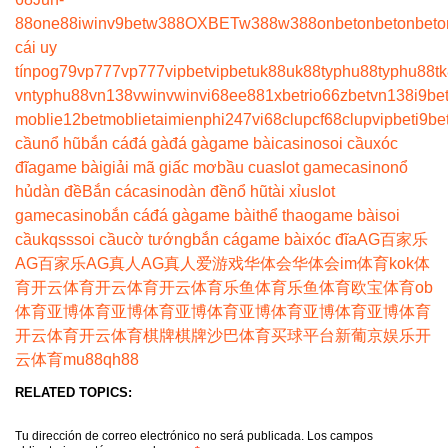
88
one88
iwin
v9bet
w388
OXBET
w388
w388
onbet
onbet
onbet
o
cái uy
tín
pog79
vp777
vp777
vipbet
vipbet
uk88
uk88
typhu88
typhu88
t
vn
typhu88
vn138
vwin
vwin
vi68
ee88
1xbet
rio66
zbet
vn138
i9be
moblie
12betmoblie
taimienphi247
vi68clup
cf68clup
vipbet
i9be
cầu
nổ hũ
bắn cá
đá gà
đá gà
game bài
casino
soi cầu
xóc
đĩa
game bài
giải mã giấc mơ
bầu cua
slot game
casino
nổ
hủ
dàn đề
Bắn cá
casino
dàn đề
nổ hũ
tài xỉu
slot
game
casino
bắn cá
đá gà
game bài
thể thao
game bài
soi
cầu
kqss
soi cầu
cờ tướng
bắn cá
game bài
xóc đĩa
AG百家乐
AG百家乐
AG真人
AG真人
爱游戏
华体会
华体会
im体育
kok体
育
开云体育
开云体育
开云体育
乐鱼体育
乐鱼体育
欧宝体育
ob
体育
亚博体育
亚博体育
亚博体育
亚博体育
亚博体育
亚博体育
开云体育
开云体育
棋牌
棋牌
沙巴体育
买球平台
新葡京娱乐
开
云体育
mu88
qh88
RELATED TOPICS:
Tu dirección de correo electrónico no será publicada.
Los campos