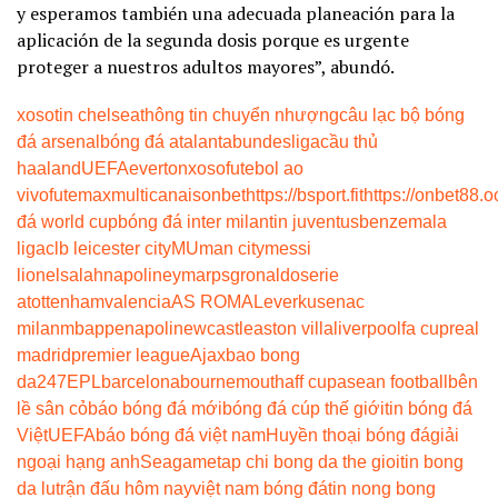
y esperamos también una adecuada planeación para la
aplicación de la segunda dosis porque es urgente
proteger a nuestros adultos mayores”, abundó.
xoso
tin chelsea
thông tin chuyển nhượng
câu lạc bộ bóng
đá arsenal
bóng đá atalanta
bundesliga
cầu thủ
haaland
UEFA
everton
xoso
futebol ao
vivo
futemax
multicanais
onbet
https://bsport.fit
https://onbet88.o
đá world cup
bóng đá inter milan
tin juventus
benzema
la
liga
clb leicester city
MU
man city
messi
lionel
salah
napoli
neymar
psg
ronaldo
serie
a
tottenham
valencia
AS ROMA
Leverkusen
ac
milan
mbappe
napoli
newcastle
aston villa
liverpool
fa cup
real
madrid
premier league
Ajax
bao bong
da247
EPL
barcelona
bournemouth
aff cup
asean football
bên
lề sân cỏ
báo bóng đá mới
bóng đá cúp thế giới
tin bóng đá
Việt
UEFA
báo bóng đá việt nam
Huyền thoại bóng đá
giải
ngoại hạng anh
Seagame
tap chi bong da the gioi
tin bong
da lu
trận đấu hôm nay
việt nam bóng đá
tin nong bong