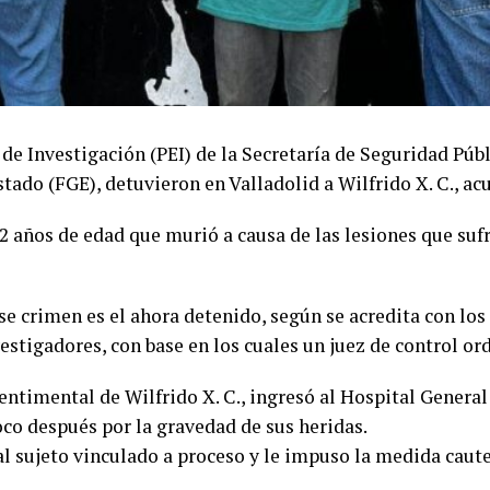
l de Investigación (PEI) de la Secretaría de Seguridad Púb
stado (FGE), detuvieron en Valladolid a Wilfrido X. C., a
2 años de edad que murió a causa de las lesiones que suf
se crimen es el ahora detenido, según se acredita con lo
vestigadores, con base en los cuales un juez de control o
 sentimental de Wilfrido X. C., ingresó al Hospital Genera
oco después por la gravedad de sus heridas.
al sujeto vinculado a proceso y le impuso la medida caute