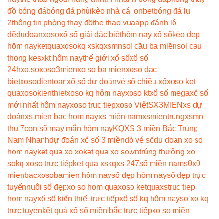
đồ bóng đá
bóng đá phủi
kèo nhà cái onbet
bóng đá lu
2
thông tin phòng thay đồ
the thao vua
app đánh lô
đề
dudoanxoso
xổ số giải đặc biệt
hôm nay xổ số
kèo đẹp
hôm nay
ketquaxoso
kq xs
kqxsmn
soi cầu ba miền
soi cau
thong ke
sxkt hôm nay
thế giới xổ số
xổ số
24h
xo.so
xoso3mien
xo so ba mien
xoso dac
biet
xosodientoan
xổ số dự đoán
vé số chiều xổ
xoso ket
qua
xosokienthiet
xoso kq hôm nay
xoso kt
xổ số mega
xổ số
mới nhất hôm nay
xoso truc tiep
xoso Việt
SX3MIEN
xs dự
đoán
xs mien bac hom nay
xs miên nam
xsmientrung
xsmn
thu 7
con số may mắn hôm nay
KQXS 3 miền Bắc Trung
Nam Nhanh
dự đoán xổ số 3 miền
dò vé số
du doan xo so
hom nay
ket qua xo xo
ket qua xo so.vn
trúng thưởng xo
so
kq xoso trực tiếp
ket qua xs
kqxs 247
số miền nam
s0x0
mienbac
xosobamien hôm nay
số đẹp hôm nay
số đẹp trực
tuyến
nuôi số đẹp
xo so hom qua
xoso ketqua
xstruc tiep
hom nay
xổ số kiến thiết trực tiếp
xổ số kq hôm nay
so xo kq
trực tuyen
kết quả xổ số miền bắc trực tiếp
xo so miền