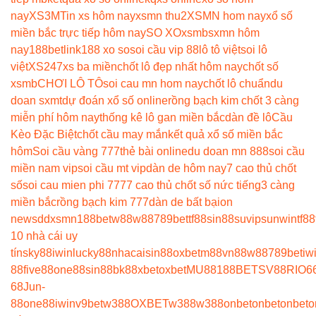
nay
XS3M
Tin xs hôm nay
xsmn thu2
XSMN hom nay
xổ số
miền bắc trực tiếp hôm nay
SO XO
xsmb
sxmn hôm
nay
188betlink
188 xo so
soi cầu vip 88
lô tô việt
soi lô
việt
XS247
xs ba miền
chốt lô đẹp nhất hôm nay
chốt số
xsmb
CHƠI LÔ TÔ
soi cau mn hom nay
chốt lô chuẩn
du
doan sxmt
dự đoán xổ số online
rồng bạch kim chốt 3 càng
miễn phí hôm nay
thống kê lô gan miền bắc
dàn đề lô
Cầu
Kèo Đặc Biệt
chốt cầu may mắn
kết quả xổ số miền bắc
hôm
Soi cầu vàng 777
thẻ bài online
du doan mn 888
soi cầu
miền nam vip
soi cầu mt vip
dàn de hôm nay
7 cao thủ chốt
số
soi cau mien phi 777
7 cao thủ chốt số nức tiếng
3 càng
miền bắc
rồng bạch kim 777
dàn de bất bại
on
news
ddxsmn
188bet
w88
w88
789bet
tf88
sin88
suvip
sunwin
tf88
10 nhà cái uy
tín
sky88
iwin
lucky88
nhacaisin88
oxbet
m88
vn88
w88
789bet
iw
88
five88
one88
sin88
bk8
8xbet
oxbet
MU88
188BET
SV88
RIO6
68
Jun-
88
one88
iwin
v9bet
w388
OXBET
w388
w388
onbet
onbet
onbet
o