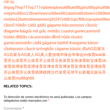
cái uy
tín
pog79
vp777
vp777
vipbet
vipbet
uk88
uk88
typhu88
typhu88
t
vn
typhu88
vn138
vwin
vwin
vi68
ee88
1xbet
rio66
zbet
vn138
i9be
moblie
12betmoblie
taimienphi247
vi68clup
cf68clup
vipbet
i9be
cầu
nổ hũ
bắn cá
đá gà
đá gà
game bài
casino
soi cầu
xóc
đĩa
game bài
giải mã giấc mơ
bầu cua
slot game
casino
nổ
hủ
dàn đề
Bắn cá
casino
dàn đề
nổ hũ
tài xỉu
slot
game
casino
bắn cá
đá gà
game bài
thể thao
game bài
soi
cầu
kqss
soi cầu
cờ tướng
bắn cá
game bài
xóc đĩa
AG百家乐
AG百家乐
AG真人
AG真人
爱游戏
华体会
华体会
im体育
kok体
育
开云体育
开云体育
开云体育
乐鱼体育
乐鱼体育
欧宝体育
ob
体育
亚博体育
亚博体育
亚博体育
亚博体育
亚博体育
亚博体育
开云体育
开云体育
棋牌
棋牌
沙巴体育
买球平台
新葡京娱乐
开
云体育
mu88
qh88
RELATED TOPICS:
Tu dirección de correo electrónico no será publicada.
Los campos
obligatorios están marcados con
*
Comentario
*