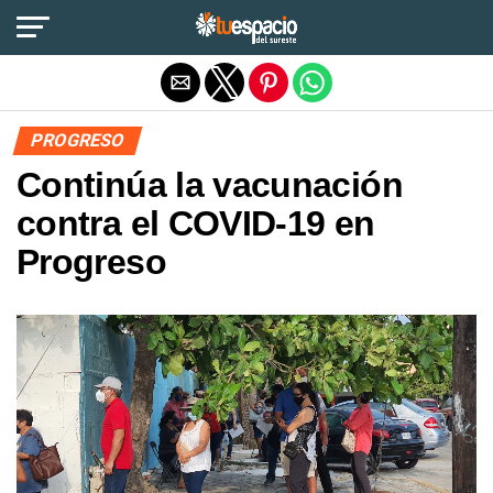
Salir de la versión móvil
PROGRESO
Continúa la vacunación
contra el COVID-19 en
Progreso