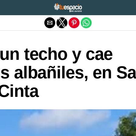
Salir de la versión móvil
un techo y cae
s albañiles, en S
Cinta