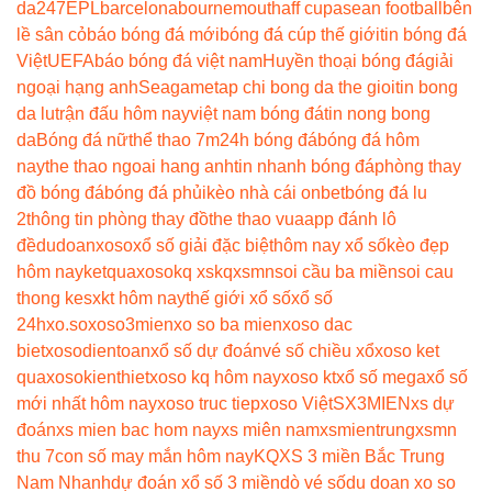
da247
EPL
barcelona
bournemouth
aff cup
asean football
bên
lề sân cỏ
báo bóng đá mới
bóng đá cúp thế giới
tin bóng đá
Việt
UEFA
báo bóng đá việt nam
Huyền thoại bóng đá
giải
ngoại hạng anh
Seagame
tap chi bong da the gioi
tin bong
da lu
trận đấu hôm nay
việt nam bóng đá
tin nong bong
da
Bóng đá nữ
thể thao 7m
24h bóng đá
bóng đá hôm
nay
the thao ngoai hang anh
tin nhanh bóng đá
phòng thay
đồ bóng đá
bóng đá phủi
kèo nhà cái onbet
bóng đá lu
2
thông tin phòng thay đồ
the thao vua
app đánh lô
đề
dudoanxoso
xổ số giải đặc biệt
hôm nay xổ số
kèo đẹp
hôm nay
ketquaxoso
kq xs
kqxsmn
soi cầu ba miền
soi cau
thong ke
sxkt hôm nay
thế giới xổ số
xổ số
24h
xo.so
xoso3mien
xo so ba mien
xoso dac
biet
xosodientoan
xổ số dự đoán
vé số chiều xổ
xoso ket
qua
xosokienthiet
xoso kq hôm nay
xoso kt
xổ số mega
xổ số
mới nhất hôm nay
xoso truc tiep
xoso Việt
SX3MIEN
xs dự
đoán
xs mien bac hom nay
xs miên nam
xsmientrung
xsmn
thu 7
con số may mắn hôm nay
KQXS 3 miền Bắc Trung
Nam Nhanh
dự đoán xổ số 3 miền
dò vé số
du doan xo so