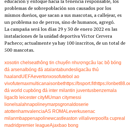
educación y enfoque hacia la tenencia responsable, los
problemas de sobrepoblación son causados por los
mismos dueños, que sacan a sus mascotas, a callejear, es
un problema no de perros, sino de humanos, agregó.
La campaña será los días 29 y 30 de enero 2022 en las
instalaciones de la unidad deportiva Víctor Cervera
Pacheco; actualmente ya hay 100 inscritos, de un total de
500 mascotas.
xoso
tin chelsea
thông tin chuyển nhượng
câu lạc bộ bóng
đá arsenal
bóng đá atalanta
bundesliga
cầu thủ
haaland
UEFA
everton
xoso
futebol ao
vivo
futemax
multicanais
onbet
https://bsport.fit
https://onbet88.o
đá world cup
bóng đá inter milan
tin juventus
benzema
la
liga
clb leicester city
MU
man city
messi
lionel
salah
napoli
neymar
psg
ronaldo
serie
a
tottenham
valencia
AS ROMA
Leverkusen
ac
milan
mbappe
napoli
newcastle
aston villa
liverpool
fa cup
real
madrid
premier league
Ajax
bao bong