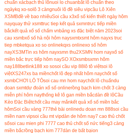
chuẩn xác
bạch thủ lô
nuoi lo chuan
bắt lô chuẩn theo
ngày
kq xo-so
lô 3 càng
nuôi lô đề siêu vip
cầu Lô Xiên
XSMB
đề về bao nhiêu
Soi cầu x3
xổ số kiến thiết ngày hôm
nay
quay thử xsmt
truc tiep kết quả sxmn
trực tiếp miền
bắc
kết quả xổ số chấm vn
bảng xs đặc biệt năm 2023
soi
cau xsmb
xổ số hà nội hôm nay
sxmt
xsmt hôm nay
xs truc
tiep mb
ketqua xo so online
kqxs online
xo số hôm
nay
XS3M
Tin xs hôm nay
xsmn thu2
XSMN hom nay
xổ số
miền bắc trực tiếp hôm nay
SO XO
xsmb
sxmn hôm
nay
188betlink
188 xo so
soi cầu vip 88
lô tô việt
soi lô
việt
XS247
xs ba miền
chốt lô đẹp nhất hôm nay
chốt số
xsmb
CHƠI LÔ TÔ
soi cau mn hom nay
chốt lô chuẩn
du
doan sxmt
dự đoán xổ số online
rồng bạch kim chốt 3 càng
miễn phí hôm nay
thống kê lô gan miền bắc
dàn đề lô
Cầu
Kèo Đặc Biệt
chốt cầu may mắn
kết quả xổ số miền bắc
hôm
Soi cầu vàng 777
thẻ bài online
du doan mn 888
soi cầu
miền nam vip
soi cầu mt vip
dàn de hôm nay
7 cao thủ chốt
số
soi cau mien phi 777
7 cao thủ chốt số nức tiếng
3 càng
miền bắc
rồng bạch kim 777
dàn de bất bại
on