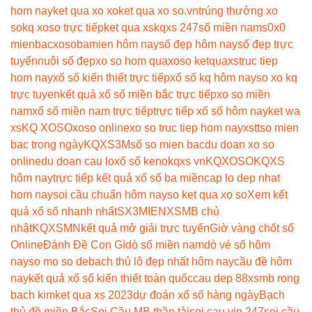
hom nay
ket qua xo xo
ket qua xo so.vn
trúng thưởng xo
so
kq xoso trực tiếp
ket qua xs
kqxs 247
số miền nam
s0x0
mienbac
xosobamien hôm nay
số đẹp hôm nay
số đẹp trực
tuyến
nuôi số đẹp
xo so hom qua
xoso ketqua
xstruc tiep
hom nay
xổ số kiến thiết trực tiếp
xổ số kq hôm nay
so xo kq
trực tuyen
kết quả xổ số miền bắc trực tiếp
xo so miền
nam
xổ số miền nam trực tiếp
trực tiếp xổ số hôm nay
ket wa
xs
KQ XOSO
xoso online
xo so truc tiep hom nay
xstt
so mien
bac trong ngày
KQXS3M
số so mien bac
du doan xo so
online
du doan cau lo
xổ số keno
kqxs vn
KQXOSO
KQXS
hôm nay
trực tiếp kết quả xổ số ba miền
cap lo dep nhat
hom nay
soi cầu chuẩn hôm nay
so ket qua xo so
Xem kết
quả xổ số nhanh nhất
SX3MIEN
XSMB chủ
nhật
KQXSMN
kết quả mở giải trực tuyến
Giờ vàng chốt số
Online
Đánh Đề Con Gì
dò số miền nam
dò vé số hôm
nay
so mo so de
bach thủ lô đẹp nhất hôm nay
cầu đề hôm
nay
kết quả xổ số kiến thiết toàn quốc
cau dep 88
xsmb rong
bach kim
ket qua xs 2023
dự đoán xổ số hàng ngày
Bạch
thủ đề miền Bắc
Soi Cầu MB thần tài
soi cau vip 247
soi cầu