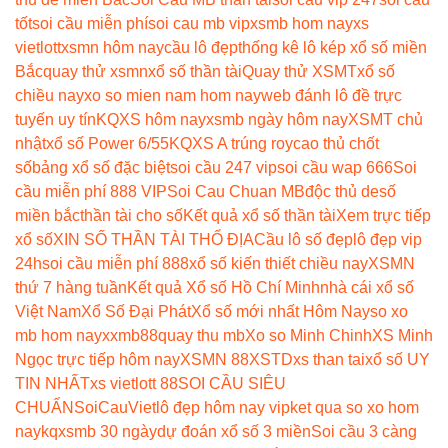
tốt
soi cầu miễn phí
soi cau mb vip
xsmb hom nay
xs
vietlott
xsmn hôm nay
cầu lô đẹp
thống kê lô kép xổ số miền
Bắc
quay thử xsmn
xổ số thần tài
Quay thử XSMT
xổ số
chiều nay
xo so mien nam hom nay
web đánh lô đề trực
tuyến uy tín
KQXS hôm nay
xsmb ngày hôm nay
XSMT chủ
nhật
xổ số Power 6/55
KQXS A trúng roy
cao thủ chốt
số
bảng xổ số đặc biệt
soi cầu 247 vip
soi cầu wap 666
Soi
cầu miễn phí 888 VIP
Soi Cau Chuan MB
độc thủ de
số
miền bắc
thần tài cho số
Kết quả xổ số thần tài
Xem trực tiếp
xổ số
XIN SỐ THẦN TÀI THỔ ĐỊA
Cầu lô số đẹp
lô đẹp vip
24h
soi cầu miễn phí 888
xổ số kiến thiết chiều nay
XSMN
thứ 7 hàng tuần
Kết quả Xổ số Hồ Chí Minh
nhà cái xổ số
Việt Nam
Xổ Số Đại Phát
Xổ số mới nhất Hôm Nay
so xo
mb hom nay
xxmb88
quay thu mb
Xo so Minh Chinh
XS Minh
Ngọc trực tiếp hôm nay
XSMN 88
XSTD
xs than tai
xổ số UY
TIN NHẤT
xs vietlott 88
SOI CẦU SIÊU
CHUẨN
SoiCauViet
lô đẹp hôm nay vip
ket qua so xo hom
nay
kqxsmb 30 ngày
dự đoán xổ số 3 miền
Soi cầu 3 càng