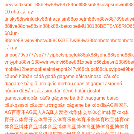
news
ddxsmn
188bet
w88
w88
789bet
tf88
sin88
suvip
sunwin
tf88
10 nhà cái uy
tín
sky88
iwin
lucky88
nhacaisin88
oxbet
m88
vn88
w88
789bet
iw
88
five88
one88
sin88
bk8
8xbet
oxbet
MU88
188BET
SV88
RIO6
68
Jun-
88
one88
iwin
v9bet
w388
OXBET
w388
w388
onbet
onbet
onbet
o
cái uy
tín
pog79
vp777
vp777
vipbet
vipbet
uk88
uk88
typhu88
typhu88
t
vn
typhu88
vn138
vwin
vwin
vi68
ee88
1xbet
rio66
zbet
vn138
i9be
moblie
12betmoblie
taimienphi247
vi68clup
cf68clup
vipbet
i9be
cầu
nổ hũ
bắn cá
đá gà
đá gà
game bài
casino
soi cầu
xóc
đĩa
game bài
giải mã giấc mơ
bầu cua
slot game
casino
nổ
hủ
dàn đề
Bắn cá
casino
dàn đề
nổ hũ
tài xỉu
slot
game
casino
bắn cá
đá gà
game bài
thể thao
game bài
soi
cầu
kqss
soi cầu
cờ tướng
bắn cá
game bài
xóc đĩa
AG百家乐
AG百家乐
AG真人
AG真人
爱游戏
华体会
华体会
im体育
kok体
育
开云体育
开云体育
开云体育
乐鱼体育
乐鱼体育
欧宝体育
ob
体育
亚博体育
亚博体育
亚博体育
亚博体育
亚博体育
亚博体育
开云体育
开云体育
棋牌
棋牌
沙巴体育
买球平台
新葡京娱乐
开