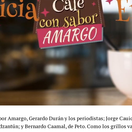
bor Amargo, Gerardo Durán y los periodistas; Jorge Cauic
dzantún; y Bernardo Caamal, de Peto. Como los grillos va