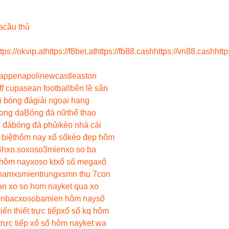
a
cầu thủ
tps://okvip.at
https://f8bet.at
https://fb88.cash
https://vn88.cash
http
appe
napoli
newcastle
aston
ff cup
asean football
bên lề sân
i bóng đá
giải ngoại hạng
bong da
Bóng đá nữ
thể thao
 đá
bóng đá phủi
kèo nhà cái
 biệt
hôm nay xổ số
kèo đẹp hôm
4h
xo.so
xoso3mien
xo so ba
 hôm nay
xoso kt
xổ số mega
xổ
 nam
xsmientrung
xsmn thu 7
con
an xo so hom nay
ket qua xo
enbac
xosobamien hôm nay
số
iến thiết trực tiếp
xổ số kq hôm
trực tiếp xổ số hôm nay
ket wa