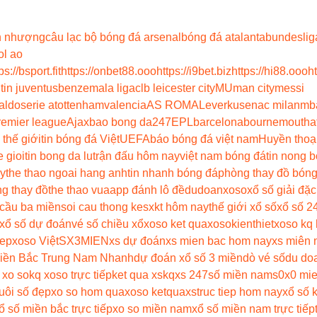
ển nhượng
câu lạc bộ bóng đá arsenal
bóng đá atalanta
bundeslig
ol ao
ps://bsport.fit
https://onbet88.ooo
https://i9bet.biz
https://hi88.ooo
ht
n
tin juventus
benzema
la liga
clb leicester city
MU
man city
messi
aldo
serie a
tottenham
valencia
AS ROMA
Leverkusen
ac milan
mb
remier league
Ajax
bao bong da247
EPL
barcelona
bournemouth
a
thế giới
tin bóng đá Việt
UEFA
báo bóng đá việt nam
Huyền thoạ
e gioi
tin bong da lu
trận đấu hôm nay
việt nam bóng đá
tin nong 
y
the thao ngoai hang anh
tin nhanh bóng đá
phòng thay đồ bóng
ng thay đồ
the thao vua
app đánh lô đề
dudoanxoso
xổ số giải đặc
 cầu ba miền
soi cau thong ke
sxkt hôm nay
thế giới xổ số
xổ số 2
xổ số dự đoán
vé số chiều xổ
xoso ket qua
xosokienthiet
xoso kq
iep
xoso Việt
SX3MIEN
xs dự đoán
xs mien bac hom nay
xs miên
iền Bắc Trung Nam Nhanh
dự đoán xổ số 3 miền
dò vé số
du do
 xo so
kq xoso trực tiếp
ket qua xs
kqxs 247
số miền nam
s0x0 mi
uôi số đẹp
xo so hom qua
xoso ketqua
xstruc tiep hom nay
xổ số k
ổ số miền bắc trực tiếp
xo so miền nam
xổ số miền nam trực tiếp