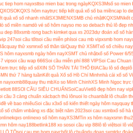
ruc tiep hom nay
xstt
so mien bac trong ngày
KQXS3M
số so mien
QXOSO
KQXS hôm nay
trực tiếp kết quả xổ số ba miền
cap lo d
t quả xổ số nhanh nhất
SX3MIEN
XSMB chủ nhật
KQXSMN
kết 
dò số miền nam
dò vé số hôm nay
so mo so de
bach thủ lô đẹp n
au dep 88
xsmb rong bach kim
ket qua xs 2023
dự đoán xổ số hà
 vip 247
soi cầu tốt
soi cầu miễn phí
soi cau mb vip
xsmb hom nay
Bắc
quay thử xsmn
xổ số thần tài
Quay thử XSMT
xổ số chiều nay
S hôm nay
xsmb ngày hôm nay
XSMT chủ nhật
xổ số Power 6/5
47 vip
soi cầu wap 666
Soi cầu miễn phí 888 VIP
Soi Cau Chuan
Xem trực tiếp xổ số
XIN SỐ THẦN TÀI THỔ ĐỊA
Cầu lô số đẹp
lô
MN thứ 7 hàng tuần
Kết quả Xổ số Hồ Chí Minh
nhà cái xổ số V
m nay
xxmb88
quay thu mb
Xo so Minh Chinh
XS Minh Ngọc trực 
ietlott 88
SOI CẦU SIÊU CHUẨN
SoiCauViet
lô đẹp hôm nay vip
oi cầu 3 càng chuẩn xác
bạch thủ lô
nuoi lo chuan
bắt lô chuẩn t
B
đề về bao nhiêu
Soi cầu x3
xổ số kiến thiết ngày hôm nay
quay 
xổ số chấm vn
bảng xs đặc biệt năm 2023
soi cau xsmb
xổ số hà
online
kqxs online
xo số hôm nay
XS3M
Tin xs hôm nay
xsmn thu2
xmn hôm nay
188betlink
188 xo so
soi cầu vip 88
lô tô việt
soi lô vi
I LÔ TÔ
soi cau mn hom nay
chốt lô chuẩn
du doan sxmt
dự đoán 