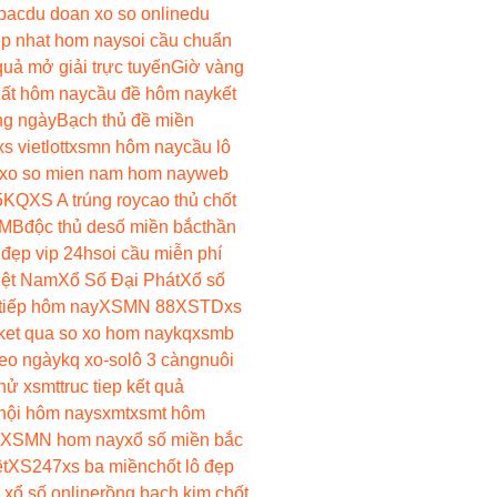
 bac
du doan xo so online
du
ep nhat hom nay
soi cầu chuẩn
quả mở giải trực tuyến
Giờ vàng
hất hôm nay
cầu đề hôm nay
kết
ng ngày
Bạch thủ đề miền
xs vietlott
xsmn hôm nay
cầu lô
xo so mien nam hom nay
web
5
KQXS A trúng roy
cao thủ chốt
 MB
độc thủ de
số miền bắc
thần
 đẹp vip 24h
soi cầu miễn phí
iệt Nam
Xổ Số Đại Phát
Xổ số
tiếp hôm nay
XSMN 88
XSTD
xs
ket qua so xo hom nay
kqxsmb
heo ngày
kq xo-so
lô 3 càng
nuôi
thử xsmt
truc tiep kết quả
 nội hôm nay
sxmt
xsmt hôm
XSMN hom nay
xổ số miền bắc
ệt
XS247
xs ba miền
chốt lô đẹp
xổ số online
rồng bạch kim chốt