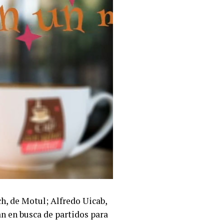
h, de Motul; Alfredo Uicab,
n en busca de partidos para