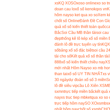
xs
KQ XOSO
xoso online
xo so t
doan cau lo
xổ số keno
kqxs vn
K
hôm nay
so ket qua xo so
Xem kế
chốt số Online
Đánh Đề Con Gì
quả xổ số kiến thiết toàn quốc
c
Bắc
Soi Cầu MB thần tài
soi cau
đẹp
thống kê lô kép xổ số miền 
đánh lô đề trực tuyến uy tín
KQX
số
bảng xổ số đặc biệt
soi cầu 2
tài cho số
Kết quả xổ số thần tài
888
xổ số kiến thiết chiều nay
XS
mới nhất Hôm Nay
so xo mb ho
than tai
xổ số UY TIN NHẤT
xs v
30 ngày
dự đoán xổ số 3 miền
S
lô đề siêu vip
cầu Lô Xiên XSM
sxmn
trực tiếp miền bắc
kết quả 
nay
xs truc tiep mb
ketqua xo so 
trực tiếp hôm nay
SO XO
xsmb
s
nhất hôm nay
chốt số xsmb
CHƠ