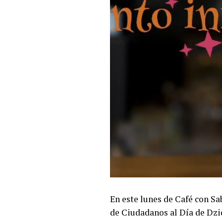
En este lunes de Café con Sa
de Ciudadanos al Día de Dzi