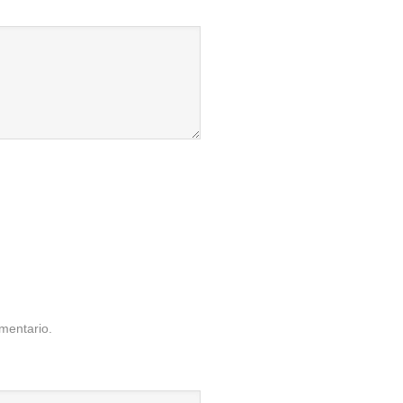
mentario.