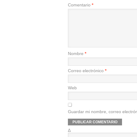
Comentario
*
Nombre
*
Correo electrónico
*
Web
Guardar mi nombre, correo electrón
Δ