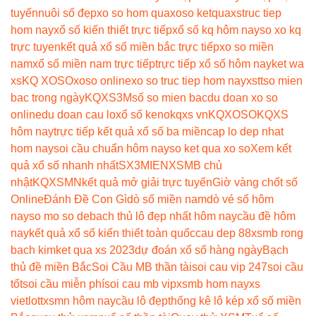
tuyến
nuôi số đẹp
xo so hom qua
xoso ketqua
xstruc tiep
hom nay
xổ số kiến thiết trực tiếp
xổ số kq hôm nay
so xo kq
trực tuyen
kết quả xổ số miền bắc trực tiếp
xo so miền
nam
xổ số miền nam trực tiếp
trực tiếp xổ số hôm nay
ket wa
xs
KQ XOSO
xoso online
xo so truc tiep hom nay
xstt
so mien
bac trong ngày
KQXS3M
số so mien bac
du doan xo so
online
du doan cau lo
xổ số keno
kqxs vn
KQXOSO
KQXS
hôm nay
trực tiếp kết quả xổ số ba miền
cap lo dep nhat
hom nay
soi cầu chuẩn hôm nay
so ket qua xo so
Xem kết
quả xổ số nhanh nhất
SX3MIEN
XSMB chủ
nhật
KQXSMN
kết quả mở giải trực tuyến
Giờ vàng chốt số
Online
Đánh Đề Con Gì
dò số miền nam
dò vé số hôm
nay
so mo so de
bach thủ lô đẹp nhất hôm nay
cầu đề hôm
nay
kết quả xổ số kiến thiết toàn quốc
cau dep 88
xsmb rong
bach kim
ket qua xs 2023
dự đoán xổ số hàng ngày
Bạch
thủ đề miền Bắc
Soi Cầu MB thần tài
soi cau vip 247
soi cầu
tốt
soi cầu miễn phí
soi cau mb vip
xsmb hom nay
xs
vietlott
xsmn hôm nay
cầu lô đẹp
thống kê lô kép xổ số miền