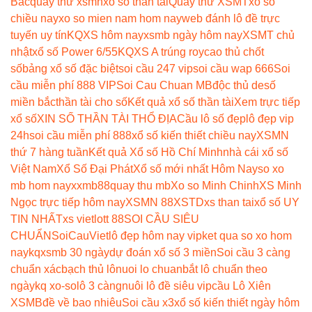
Bắc
quay thử xsmn
xổ số thần tài
Quay thử XSMT
xổ số
chiều nay
xo so mien nam hom nay
web đánh lô đề trực
tuyến uy tín
KQXS hôm nay
xsmb ngày hôm nay
XSMT chủ
nhật
xổ số Power 6/55
KQXS A trúng roy
cao thủ chốt
số
bảng xổ số đặc biệt
soi cầu 247 vip
soi cầu wap 666
Soi
cầu miễn phí 888 VIP
Soi Cau Chuan MB
độc thủ de
số
miền bắc
thần tài cho số
Kết quả xổ số thần tài
Xem trực tiếp
xổ số
XIN SỐ THẦN TÀI THỔ ĐỊA
Cầu lô số đẹp
lô đẹp vip
24h
soi cầu miễn phí 888
xổ số kiến thiết chiều nay
XSMN
thứ 7 hàng tuần
Kết quả Xổ số Hồ Chí Minh
nhà cái xổ số
Việt Nam
Xổ Số Đại Phát
Xổ số mới nhất Hôm Nay
so xo
mb hom nay
xxmb88
quay thu mb
Xo so Minh Chinh
XS Minh
Ngọc trực tiếp hôm nay
XSMN 88
XSTD
xs than tai
xổ số UY
TIN NHẤT
xs vietlott 88
SOI CẦU SIÊU
CHUẨN
SoiCauViet
lô đẹp hôm nay vip
ket qua so xo hom
nay
kqxsmb 30 ngày
dự đoán xổ số 3 miền
Soi cầu 3 càng
chuẩn xác
bạch thủ lô
nuoi lo chuan
bắt lô chuẩn theo
ngày
kq xo-so
lô 3 càng
nuôi lô đề siêu vip
cầu Lô Xiên
XSMB
đề về bao nhiêu
Soi cầu x3
xổ số kiến thiết ngày hôm