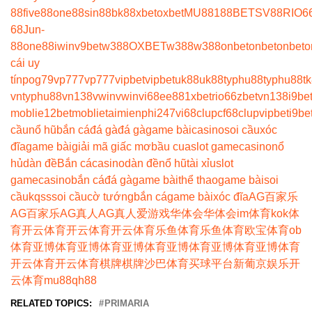
88
five88
one88
sin88
bk8
8xbet
oxbet
MU88
188BET
SV88
RIO6
68
Jun-
88
one88
iwin
v9bet
w388
OXBET
w388
w388
onbet
onbet
onbet
o
cái uy
tín
pog79
vp777
vp777
vipbet
vipbet
uk88
uk88
typhu88
typhu88
t
vn
typhu88
vn138
vwin
vwin
vi68
ee88
1xbet
rio66
zbet
vn138
i9be
moblie
12betmoblie
taimienphi247
vi68clup
cf68clup
vipbet
i9be
cầu
nổ hũ
bắn cá
đá gà
đá gà
game bài
casino
soi cầu
xóc
đĩa
game bài
giải mã giấc mơ
bầu cua
slot game
casino
nổ
hủ
dàn đề
Bắn cá
casino
dàn đề
nổ hũ
tài xỉu
slot
game
casino
bắn cá
đá gà
game bài
thể thao
game bài
soi
cầu
kqss
soi cầu
cờ tướng
bắn cá
game bài
xóc đĩa
AG百家乐
AG百家乐
AG真人
AG真人
爱游戏
华体会
华体会
im体育
kok体
育
开云体育
开云体育
开云体育
乐鱼体育
乐鱼体育
欧宝体育
ob
体育
亚博体育
亚博体育
亚博体育
亚博体育
亚博体育
亚博体育
开云体育
开云体育
棋牌
棋牌
沙巴体育
买球平台
新葡京娱乐
开
云体育
mu88
qh88
RELATED TOPICS:
PRIMARIA