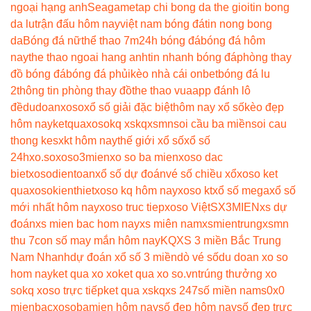
ngoại hạng anh
Seagame
tap chi bong da the gioi
tin bong
da lu
trận đấu hôm nay
việt nam bóng đá
tin nong bong
da
Bóng đá nữ
thể thao 7m
24h bóng đá
bóng đá hôm
nay
the thao ngoai hang anh
tin nhanh bóng đá
phòng thay
đồ bóng đá
bóng đá phủi
kèo nhà cái onbet
bóng đá lu
2
thông tin phòng thay đồ
the thao vua
app đánh lô
đề
dudoanxoso
xổ số giải đặc biệt
hôm nay xổ số
kèo đẹp
hôm nay
ketquaxoso
kq xs
kqxsmn
soi cầu ba miền
soi cau
thong ke
sxkt hôm nay
thế giới xổ số
xổ số
24h
xo.so
xoso3mien
xo so ba mien
xoso dac
biet
xosodientoan
xổ số dự đoán
vé số chiều xổ
xoso ket
qua
xosokienthiet
xoso kq hôm nay
xoso kt
xổ số mega
xổ số
mới nhất hôm nay
xoso truc tiep
xoso Việt
SX3MIEN
xs dự
đoán
xs mien bac hom nay
xs miên nam
xsmientrung
xsmn
thu 7
con số may mắn hôm nay
KQXS 3 miền Bắc Trung
Nam Nhanh
dự đoán xổ số 3 miền
dò vé số
du doan xo so
hom nay
ket qua xo xo
ket qua xo so.vn
trúng thưởng xo
so
kq xoso trực tiếp
ket qua xs
kqxs 247
số miền nam
s0x0
mienbac
xosobamien hôm nay
số đẹp hôm nay
số đẹp trực