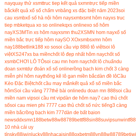
nay
quay thử xsmt
truc tiep kết quả sxmn
trực tiếp miền
bắc
kết quả xổ số chấm vn
bảng xs đặc biệt năm 2023
soi
cau xsmb
xổ số hà nội hôm nay
sxmt
xsmt hôm nay
xs truc
tiep mb
ketqua xo so online
kqxs online
xo số hôm
nay
XS3M
Tin xs hôm nay
xsmn thu2
XSMN hom nay
xổ số
miền bắc trực tiếp hôm nay
SO XO
xsmb
sxmn hôm
nay
188betlink
188 xo so
soi cầu vip 88
lô tô việt
soi lô
việt
XS247
xs ba miền
chốt lô đẹp nhất hôm nay
chốt số
xsmb
CHƠI LÔ TÔ
soi cau mn hom nay
chốt lô chuẩn
du
doan sxmt
dự đoán xổ số online
rồng bạch kim chốt 3 càng
miễn phí hôm nay
thống kê lô gan miền bắc
dàn đề lô
Cầu
Kèo Đặc Biệt
chốt cầu may mắn
kết quả xổ số miền bắc
hôm
Soi cầu vàng 777
thẻ bài online
du doan mn 888
soi cầu
miền nam vip
soi cầu mt vip
dàn de hôm nay
7 cao thủ chốt
số
soi cau mien phi 777
7 cao thủ chốt số nức tiếng
3 càng
miền bắc
rồng bạch kim 777
dàn de bất bại
on
news
ddxsmn
188bet
w88
w88
789bet
tf88
sin88
suvip
sunwin
tf88
10 nhà cái uy
tín
sky88
iwin
lucky88
nhacaisin88
oxbet
m88
vn88
w88
789bet
iw