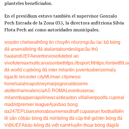
planteles beneficiados.
En el presídium estuvo también el supervisor Gonzalo
Pech Estrada de la Zona 035, la directora anfitriona Silvia
Flota Pech así como autoridades municipales.
xoso
tin chelsea
thông tin chuyển nhượng
câu lạc bộ bóng
đá arsenal
bóng đá atalanta
bundesliga
cầu thủ
haaland
UEFA
everton
xoso
futebol ao
vivo
futemax
multicanais
onbet
https://bsport.fit
https://onbet88.o
đá world cup
bóng đá inter milan
tin juventus
benzema
la
liga
clb leicester city
MU
man city
messi
lionel
salah
napoli
neymar
psg
ronaldo
serie
a
tottenham
valencia
AS ROMA
Leverkusen
ac
milan
mbappe
napoli
newcastle
aston villa
liverpool
fa cup
real
madrid
premier league
Ajax
bao bong
da247
EPL
barcelona
bournemouth
aff cup
asean football
bên
lề sân cỏ
báo bóng đá mới
bóng đá cúp thế giới
tin bóng đá
Việt
UEFA
báo bóng đá việt nam
Huyền thoại bóng đá
giải