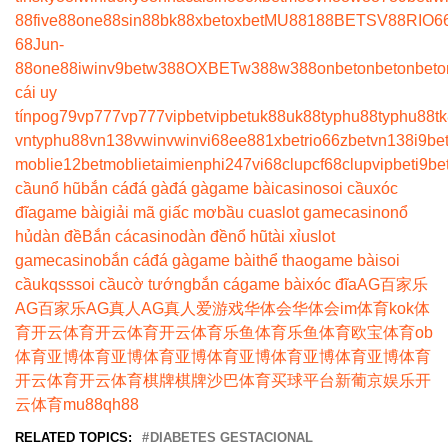
88
five88
one88
sin88
bk8
8xbet
oxbet
MU88
188BET
SV88
RIO6
68
Jun-
88
one88
iwin
v9bet
w388
OXBET
w388
w388
onbet
onbet
onbet
o
cái uy
tín
pog79
vp777
vp777
vipbet
vipbet
uk88
uk88
typhu88
typhu88
t
vn
typhu88
vn138
vwin
vwin
vi68
ee88
1xbet
rio66
zbet
vn138
i9be
moblie
12betmoblie
taimienphi247
vi68clup
cf68clup
vipbet
i9be
cầu
nổ hũ
bắn cá
đá gà
đá gà
game bài
casino
soi cầu
xóc
đĩa
game bài
giải mã giấc mơ
bầu cua
slot game
casino
nổ
hủ
dàn đề
Bắn cá
casino
dàn đề
nổ hũ
tài xỉu
slot
game
casino
bắn cá
đá gà
game bài
thể thao
game bài
soi
cầu
kqss
soi cầu
cờ tướng
bắn cá
game bài
xóc đĩa
AG百家乐
AG百家乐
AG真人
AG真人
爱游戏
华体会
华体会
im体育
kok体
育
开云体育
开云体育
开云体育
乐鱼体育
乐鱼体育
欧宝体育
ob
体育
亚博体育
亚博体育
亚博体育
亚博体育
亚博体育
亚博体育
开云体育
开云体育
棋牌
棋牌
沙巴体育
买球平台
新葡京娱乐
开
云体育
mu88
qh88
RELATED TOPICS:
DIABETES GESTACIONAL