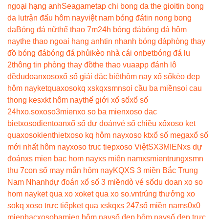
ngoại hạng anh
Seagame
tap chi bong da the gioi
tin bong
da lu
trận đấu hôm nay
việt nam bóng đá
tin nong bong
da
Bóng đá nữ
thể thao 7m
24h bóng đá
bóng đá hôm
nay
the thao ngoai hang anh
tin nhanh bóng đá
phòng thay
đồ bóng đá
bóng đá phủi
kèo nhà cái onbet
bóng đá lu
2
thông tin phòng thay đồ
the thao vua
app đánh lô
đề
dudoanxoso
xổ số giải đặc biệt
hôm nay xổ số
kèo đẹp
hôm nay
ketquaxoso
kq xs
kqxsmn
soi cầu ba miền
soi cau
thong ke
sxkt hôm nay
thế giới xổ số
xổ số
24h
xo.so
xoso3mien
xo so ba mien
xoso dac
biet
xosodientoan
xổ số dự đoán
vé số chiều xổ
xoso ket
qua
xosokienthiet
xoso kq hôm nay
xoso kt
xổ số mega
xổ số
mới nhất hôm nay
xoso truc tiep
xoso Việt
SX3MIEN
xs dự
đoán
xs mien bac hom nay
xs miên nam
xsmientrung
xsmn
thu 7
con số may mắn hôm nay
KQXS 3 miền Bắc Trung
Nam Nhanh
dự đoán xổ số 3 miền
dò vé số
du doan xo so
hom nay
ket qua xo xo
ket qua xo so.vn
trúng thưởng xo
so
kq xoso trực tiếp
ket qua xs
kqxs 247
số miền nam
s0x0
mienbac
xosobamien hôm nay
số đẹp hôm nay
số đẹp trực