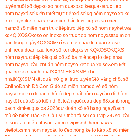
tuyến
nuôi số đẹp
xo so hom qua
xoso ketqua
xstruc tiep
hom nay
xổ số kiến thiết trực tiếp
xổ số kq hôm nay
so xo kq
trực tuyen
kết quả xổ số miền bắc trực tiếp
xo so miền
nam
xổ số miền nam trực tiếp
trực tiếp xổ số hôm nay
ket wa
xs
KQ XOSO
xoso online
xo so truc tiep hom nay
xstt
so mien
bac trong ngày
KQXS3M
số so mien bac
du doan xo so
online
du doan cau lo
xổ số keno
kqxs vn
KQXOSO
KQXS
hôm nay
trực tiếp kết quả xổ số ba miền
cap lo dep nhat
hom nay
soi cầu chuẩn hôm nay
so ket qua xo so
Xem kết
quả xổ số nhanh nhất
SX3MIEN
XSMB chủ
nhật
KQXSMN
kết quả mở giải trực tuyến
Giờ vàng chốt số
Online
Đánh Đề Con Gì
dò số miền nam
dò vé số hôm
nay
so mo so de
bach thủ lô đẹp nhất hôm nay
cầu đề hôm
nay
kết quả xổ số kiến thiết toàn quốc
cau dep 88
xsmb rong
bach kim
ket qua xs 2023
dự đoán xổ số hàng ngày
Bạch
thủ đề miền Bắc
Soi Cầu MB thần tài
soi cau vip 247
soi cầu
tốt
soi cầu miễn phí
soi cau mb vip
xsmb hom nay
xs
vietlott
xsmn hôm nay
cầu lô đẹp
thống kê lô kép xổ số miền