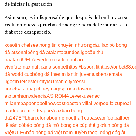
de iniciar la gestación.
Asimismo, es indispensable que después del embarazo se
realicen nuevas pruebas de sangre para determinar si la
diabetes desapareció.
xoso
tin chelsea
thông tin chuyển nhượng
câu lạc bộ bóng
đá arsenal
bóng đá atalanta
bundesliga
cầu thủ
haaland
UEFA
everton
xoso
futebol ao
vivo
futemax
multicanais
onbet
https://bsport.fit
https://onbet88.o
đá world cup
bóng đá inter milan
tin juventus
benzema
la
liga
clb leicester city
MU
man city
messi
lionel
salah
napoli
neymar
psg
ronaldo
serie
a
tottenham
valencia
AS ROMA
Leverkusen
ac
milan
mbappe
napoli
newcastle
aston villa
liverpool
fa cup
real
madrid
premier league
Ajax
bao bong
da247
EPL
barcelona
bournemouth
aff cup
asean football
bên
lề sân cỏ
báo bóng đá mới
bóng đá cúp thế giới
tin bóng đá
Việt
UEFA
báo bóng đá việt nam
Huyền thoại bóng đá
giải