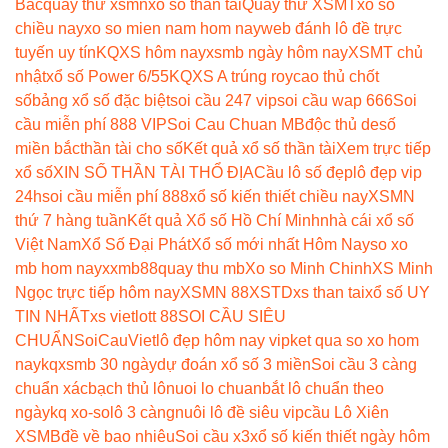
Bắc
quay thử xsmn
xổ số thần tài
Quay thử XSMT
xổ số
chiều nay
xo so mien nam hom nay
web đánh lô đề trực
tuyến uy tín
KQXS hôm nay
xsmb ngày hôm nay
XSMT chủ
nhật
xổ số Power 6/55
KQXS A trúng roy
cao thủ chốt
số
bảng xổ số đặc biệt
soi cầu 247 vip
soi cầu wap 666
Soi
cầu miễn phí 888 VIP
Soi Cau Chuan MB
độc thủ de
số
miền bắc
thần tài cho số
Kết quả xổ số thần tài
Xem trực tiếp
xổ số
XIN SỐ THẦN TÀI THỔ ĐỊA
Cầu lô số đẹp
lô đẹp vip
24h
soi cầu miễn phí 888
xổ số kiến thiết chiều nay
XSMN
thứ 7 hàng tuần
Kết quả Xổ số Hồ Chí Minh
nhà cái xổ số
Việt Nam
Xổ Số Đại Phát
Xổ số mới nhất Hôm Nay
so xo
mb hom nay
xxmb88
quay thu mb
Xo so Minh Chinh
XS Minh
Ngọc trực tiếp hôm nay
XSMN 88
XSTD
xs than tai
xổ số UY
TIN NHẤT
xs vietlott 88
SOI CẦU SIÊU
CHUẨN
SoiCauViet
lô đẹp hôm nay vip
ket qua so xo hom
nay
kqxsmb 30 ngày
dự đoán xổ số 3 miền
Soi cầu 3 càng
chuẩn xác
bạch thủ lô
nuoi lo chuan
bắt lô chuẩn theo
ngày
kq xo-so
lô 3 càng
nuôi lô đề siêu vip
cầu Lô Xiên
XSMB
đề về bao nhiêu
Soi cầu x3
xổ số kiến thiết ngày hôm