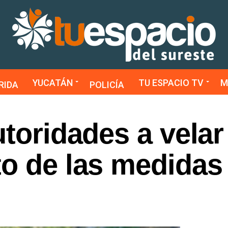
YUCATÁN
TU ESPACIO TV
M
RIDA
POLICÍA
utoridades a velar
to de las medidas