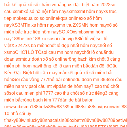
bắc
kết quả xổ số chấm vn
bảng xs đặc biệt năm 2023
soi
cau xsmb
xổ số hà nội hôm nay
sxmt
xsmt hôm nay
xs truc
tiep mb
ketqua xo so online
kqxs online
xo số hôm
nay
XS3M
Tin xs hôm nay
xsmn thu2
XSMN hom nay
xổ số
miền bắc trực tiếp hôm nay
SO XO
xsmb
sxmn hôm
nay
188betlink
188 xo so
soi cầu vip 88
lô tô việt
soi lô
việt
XS247
xs ba miền
chốt lô đẹp nhất hôm nay
chốt số
xsmb
CHƠI LÔ TÔ
soi cau mn hom nay
chốt lô chuẩn
du
doan sxmt
dự đoán xổ số online
rồng bạch kim chốt 3 càng
miễn phí hôm nay
thống kê lô gan miền bắc
dàn đề lô
Cầu
Kèo Đặc Biệt
chốt cầu may mắn
kết quả xổ số miền bắc
hôm
Soi cầu vàng 777
thẻ bài online
du doan mn 888
soi cầu
miền nam vip
soi cầu mt vip
dàn de hôm nay
7 cao thủ chốt
số
soi cau mien phi 777
7 cao thủ chốt số nức tiếng
3 càng
miền bắc
rồng bạch kim 777
dàn de bất bại
on
news
ddxsmn
188bet
w88
w88
789bet
tf88
sin88
suvip
sunwin
tf88
10 nhà cái uy
tín
sky88
iwin
lucky88
nhacaisin88
oxbet
m88
vn88
w88
789bet
iw