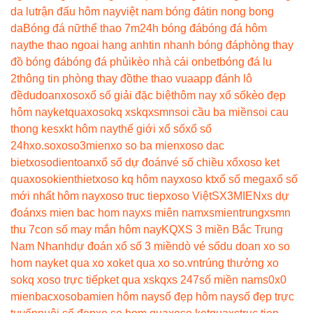
da lu
trận đấu hôm nay
việt nam bóng đá
tin nong bong
da
Bóng đá nữ
thể thao 7m
24h bóng đá
bóng đá hôm
nay
the thao ngoai hang anh
tin nhanh bóng đá
phòng thay
đồ bóng đá
bóng đá phủi
kèo nhà cái onbet
bóng đá lu
2
thông tin phòng thay đồ
the thao vua
app đánh lô
đề
dudoanxoso
xổ số giải đặc biệt
hôm nay xổ số
kèo đẹp
hôm nay
ketquaxoso
kq xs
kqxsmn
soi cầu ba miền
soi cau
thong ke
sxkt hôm nay
thế giới xổ số
xổ số
24h
xo.so
xoso3mien
xo so ba mien
xoso dac
biet
xosodientoan
xổ số dự đoán
vé số chiều xổ
xoso ket
qua
xosokienthiet
xoso kq hôm nay
xoso kt
xổ số mega
xổ số
mới nhất hôm nay
xoso truc tiep
xoso Việt
SX3MIEN
xs dự
đoán
xs mien bac hom nay
xs miên nam
xsmientrung
xsmn
thu 7
con số may mắn hôm nay
KQXS 3 miền Bắc Trung
Nam Nhanh
dự đoán xổ số 3 miền
dò vé số
du doan xo so
hom nay
ket qua xo xo
ket qua xo so.vn
trúng thưởng xo
so
kq xoso trực tiếp
ket qua xs
kqxs 247
số miền nam
s0x0
mienbac
xosobamien hôm nay
số đẹp hôm nay
số đẹp trực