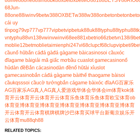
88
five88
one88
sin88
bk8
8xbet
oxbet
MU88
188BET
SV88
RIO6
68
Jun-
88
one88
iwin
v9bet
w388
OXBET
w388
w388
onbet
onbet
onbet
o
cái uy
tín
pog79
vp777
vp777
vipbet
vipbet
uk88
uk88
typhu88
typhu88
t
vn
typhu88
vn138
vwin
vwin
vi68
ee88
1xbet
rio66
zbet
vn138
i9be
moblie
12betmoblie
taimienphi247
vi68clup
cf68clup
vipbet
i9be
cầu
nổ hũ
bắn cá
đá gà
đá gà
game bài
casino
soi cầu
xóc
đĩa
game bài
giải mã giấc mơ
bầu cua
slot game
casino
nổ
hủ
dàn đề
Bắn cá
casino
dàn đề
nổ hũ
tài xỉu
slot
game
casino
bắn cá
đá gà
game bài
thể thao
game bài
soi
cầu
kqss
soi cầu
cờ tướng
bắn cá
game bài
xóc đĩa
AG百家乐
AG百家乐
AG真人
AG真人
爱游戏
华体会
华体会
im体育
kok体
育
开云体育
开云体育
开云体育
乐鱼体育
乐鱼体育
欧宝体育
ob
体育
亚博体育
亚博体育
亚博体育
亚博体育
亚博体育
亚博体育
开云体育
开云体育
棋牌
棋牌
沙巴体育
买球平台
新葡京娱乐
开
云体育
mu88
qh88
RELATED TOPICS: