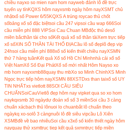
chiều nay
xo so mien nam hom nay
web đánh lô đề trực
tuyến uy tín
KQXS hôm nay
xsmb ngày hôm nay
XSMT chủ
nhật
xổ số Power 6/55
KQXS A trúng roy
cao thủ chốt
số
bảng xổ số đặc biệt
soi cầu 247 vip
soi cầu wap 666
Soi
cầu miễn phí 888 VIP
Soi Cau Chuan MB
độc thủ de
số
miền bắc
thần tài cho số
Kết quả xổ số thần tài
Xem trực tiếp
xổ số
XIN SỐ THẦN TÀI THỔ ĐỊA
Cầu lô số đẹp
lô đẹp vip
24h
soi cầu miễn phí 888
xổ số kiến thiết chiều nay
XSMN
thứ 7 hàng tuần
Kết quả Xổ số Hồ Chí Minh
nhà cái xổ số
Việt Nam
Xổ Số Đại Phát
Xổ số mới nhất Hôm Nay
so xo
mb hom nay
xxmb88
quay thu mb
Xo so Minh Chinh
XS Minh
Ngọc trực tiếp hôm nay
XSMN 88
XSTD
xs than tai
xổ số UY
TIN NHẤT
xs vietlott 88
SOI CẦU SIÊU
CHUẨN
SoiCauViet
lô đẹp hôm nay vip
ket qua so xo hom
nay
kqxsmb 30 ngày
dự đoán xổ số 3 miền
Soi cầu 3 càng
chuẩn xác
bạch thủ lô
nuoi lo chuan
bắt lô chuẩn theo
ngày
kq xo-so
lô 3 càng
nuôi lô đề siêu vip
cầu Lô Xiên
XSMB
đề về bao nhiêu
Soi cầu x3
xổ số kiến thiết ngày hôm
nay
quay thử xsmt
truc tiep kết quả sxmn
trực tiếp miền