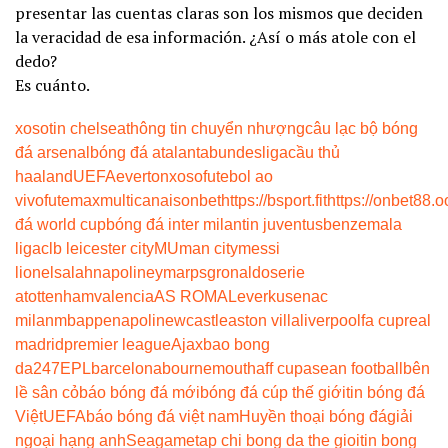
presentar las cuentas claras son los mismos que deciden
la veracidad de esa información. ¿Así o más atole con el
dedo?
Es cuánto.
xoso
tin chelsea
thông tin chuyển nhượng
câu lạc bộ bóng
đá arsenal
bóng đá atalanta
bundesliga
cầu thủ
haaland
UEFA
everton
xoso
futebol ao
vivo
futemax
multicanais
onbet
https://bsport.fit
https://onbet88.o
đá world cup
bóng đá inter milan
tin juventus
benzema
la
liga
clb leicester city
MU
man city
messi
lionel
salah
napoli
neymar
psg
ronaldo
serie
a
tottenham
valencia
AS ROMA
Leverkusen
ac
milan
mbappe
napoli
newcastle
aston villa
liverpool
fa cup
real
madrid
premier league
Ajax
bao bong
da247
EPL
barcelona
bournemouth
aff cup
asean football
bên
lề sân cỏ
báo bóng đá mới
bóng đá cúp thế giới
tin bóng đá
Việt
UEFA
báo bóng đá việt nam
Huyền thoại bóng đá
giải
ngoại hạng anh
Seagame
tap chi bong da the gioi
tin bong