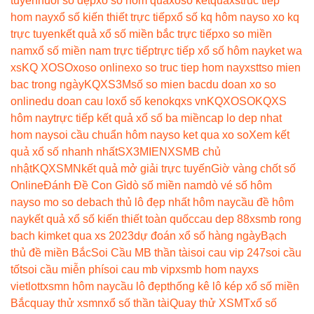
tuyến
nuôi số đẹp
xo so hom qua
xoso ketqua
xstruc tiep
hom nay
xổ số kiến thiết trực tiếp
xổ số kq hôm nay
so xo kq
trực tuyen
kết quả xổ số miền bắc trực tiếp
xo so miền
nam
xổ số miền nam trực tiếp
trực tiếp xổ số hôm nay
ket wa
xs
KQ XOSO
xoso online
xo so truc tiep hom nay
xstt
so mien
bac trong ngày
KQXS3M
số so mien bac
du doan xo so
online
du doan cau lo
xổ số keno
kqxs vn
KQXOSO
KQXS
hôm nay
trực tiếp kết quả xổ số ba miền
cap lo dep nhat
hom nay
soi cầu chuẩn hôm nay
so ket qua xo so
Xem kết
quả xổ số nhanh nhất
SX3MIEN
XSMB chủ
nhật
KQXSMN
kết quả mở giải trực tuyến
Giờ vàng chốt số
Online
Đánh Đề Con Gì
dò số miền nam
dò vé số hôm
nay
so mo so de
bach thủ lô đẹp nhất hôm nay
cầu đề hôm
nay
kết quả xổ số kiến thiết toàn quốc
cau dep 88
xsmb rong
bach kim
ket qua xs 2023
dự đoán xổ số hàng ngày
Bạch
thủ đề miền Bắc
Soi Cầu MB thần tài
soi cau vip 247
soi cầu
tốt
soi cầu miễn phí
soi cau mb vip
xsmb hom nay
xs
vietlott
xsmn hôm nay
cầu lô đẹp
thống kê lô kép xổ số miền
Bắc
quay thử xsmn
xổ số thần tài
Quay thử XSMT
xổ số