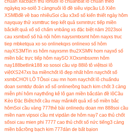
chuẩn xác
bạch thủ lô
nuoi lo chuan
bắt lô chuẩn theo
ngày
kq xo-so
lô 3 càng
nuôi lô đề siêu vip
cầu Lô Xiên
XSMB
đề về bao nhiêu
Soi cầu x3
xổ số kiến thiết ngày hôm
nay
quay thử xsmt
truc tiep kết quả sxmn
trực tiếp miền
bắc
kết quả xổ số chấm vn
bảng xs đặc biệt năm 2023
soi
cau xsmb
xổ số hà nội hôm nay
sxmt
xsmt hôm nay
xs truc
tiep mb
ketqua xo so online
kqxs online
xo số hôm
nay
XS3M
Tin xs hôm nay
xsmn thu2
XSMN hom nay
xổ số
miền bắc trực tiếp hôm nay
SO XO
xsmb
sxmn hôm
nay
188betlink
188 xo so
soi cầu vip 88
lô tô việt
soi lô
việt
XS247
xs ba miền
chốt lô đẹp nhất hôm nay
chốt số
xsmb
CHƠI LÔ TÔ
soi cau mn hom nay
chốt lô chuẩn
du
doan sxmt
dự đoán xổ số online
rồng bạch kim chốt 3 càng
miễn phí hôm nay
thống kê lô gan miền bắc
dàn đề lô
Cầu
Kèo Đặc Biệt
chốt cầu may mắn
kết quả xổ số miền bắc
hôm
Soi cầu vàng 777
thẻ bài online
du doan mn 888
soi cầu
miền nam vip
soi cầu mt vip
dàn de hôm nay
7 cao thủ chốt
số
soi cau mien phi 777
7 cao thủ chốt số nức tiếng
3 càng
miền bắc
rồng bạch kim 777
dàn de bất bại
on