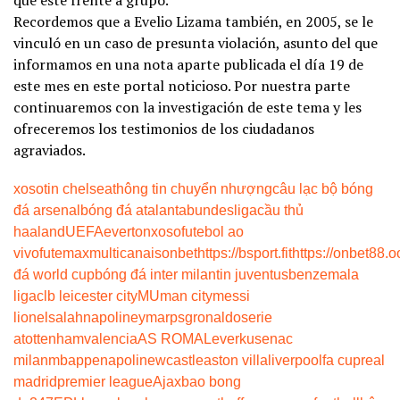
que esté frente a grupo.
Recordemos que a Evelio Lizama también, en 2005, se le
vinculó en un caso de presunta violación, asunto del que
informamos en una nota aparte publicada el día 19 de
este mes en este portal noticioso. Por nuestra parte
continuaremos con la investigación de este tema y les
ofreceremos los testimonios de los ciudadanos
agraviados.
xoso
tin chelsea
thông tin chuyển nhượng
câu lạc bộ bóng
đá arsenal
bóng đá atalanta
bundesliga
cầu thủ
haaland
UEFA
everton
xoso
futebol ao
vivo
futemax
multicanais
onbet
https://bsport.fit
https://onbet88.o
đá world cup
bóng đá inter milan
tin juventus
benzema
la
liga
clb leicester city
MU
man city
messi
lionel
salah
napoli
neymar
psg
ronaldo
serie
a
tottenham
valencia
AS ROMA
Leverkusen
ac
milan
mbappe
napoli
newcastle
aston villa
liverpool
fa cup
real
madrid
premier league
Ajax
bao bong