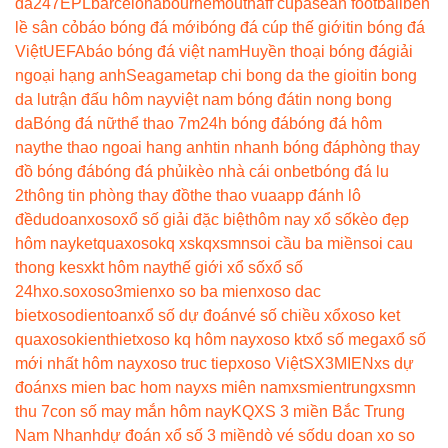
da247
EPL
barcelona
bournemouth
aff cup
asean football
bên
lề sân cỏ
báo bóng đá mới
bóng đá cúp thế giới
tin bóng đá
Việt
UEFA
báo bóng đá việt nam
Huyền thoại bóng đá
giải
ngoại hạng anh
Seagame
tap chi bong da the gioi
tin bong
da lu
trận đấu hôm nay
việt nam bóng đá
tin nong bong
da
Bóng đá nữ
thể thao 7m
24h bóng đá
bóng đá hôm
nay
the thao ngoai hang anh
tin nhanh bóng đá
phòng thay
đồ bóng đá
bóng đá phủi
kèo nhà cái onbet
bóng đá lu
2
thông tin phòng thay đồ
the thao vua
app đánh lô
đề
dudoanxoso
xổ số giải đặc biệt
hôm nay xổ số
kèo đẹp
hôm nay
ketquaxoso
kq xs
kqxsmn
soi cầu ba miền
soi cau
thong ke
sxkt hôm nay
thế giới xổ số
xổ số
24h
xo.so
xoso3mien
xo so ba mien
xoso dac
biet
xosodientoan
xổ số dự đoán
vé số chiều xổ
xoso ket
qua
xosokienthiet
xoso kq hôm nay
xoso kt
xổ số mega
xổ số
mới nhất hôm nay
xoso truc tiep
xoso Việt
SX3MIEN
xs dự
đoán
xs mien bac hom nay
xs miên nam
xsmientrung
xsmn
thu 7
con số may mắn hôm nay
KQXS 3 miền Bắc Trung
Nam Nhanh
dự đoán xổ số 3 miền
dò vé số
du doan xo so