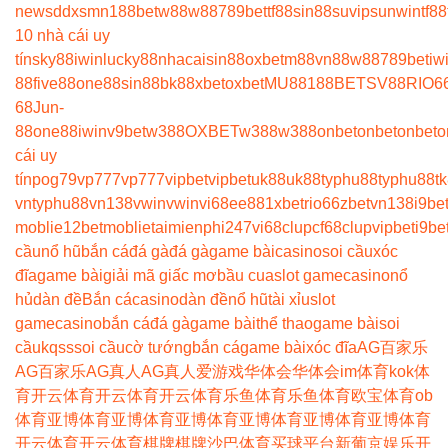
news
ddxsmn
188bet
w88
w88
789bet
tf88
sin88
suvip
sunwin
tf88
10 nhà cái uy
tín
sky88
iwin
lucky88
nhacaisin88
oxbet
m88
vn88
w88
789bet
iw
88
five88
one88
sin88
bk8
8xbet
oxbet
MU88
188BET
SV88
RIO6
68
Jun-
88
one88
iwin
v9bet
w388
OXBET
w388
w388
onbet
onbet
onbet
o
cái uy
tín
pog79
vp777
vp777
vipbet
vipbet
uk88
uk88
typhu88
typhu88
t
vn
typhu88
vn138
vwin
vwin
vi68
ee88
1xbet
rio66
zbet
vn138
i9be
moblie
12betmoblie
taimienphi247
vi68clup
cf68clup
vipbet
i9be
cầu
nổ hũ
bắn cá
đá gà
đá gà
game bài
casino
soi cầu
xóc
đĩa
game bài
giải mã giấc mơ
bầu cua
slot game
casino
nổ
hủ
dàn đề
Bắn cá
casino
dàn đề
nổ hũ
tài xỉu
slot
game
casino
bắn cá
đá gà
game bài
thể thao
game bài
soi
cầu
kqss
soi cầu
cờ tướng
bắn cá
game bài
xóc đĩa
AG百家乐
AG百家乐
AG真人
AG真人
爱游戏
华体会
华体会
im体育
kok体
育
开云体育
开云体育
开云体育
乐鱼体育
乐鱼体育
欧宝体育
ob
体育
亚博体育
亚博体育
亚博体育
亚博体育
亚博体育
亚博体育
开云体育
开云体育
棋牌
棋牌
沙巴体育
买球平台
新葡京娱乐
开