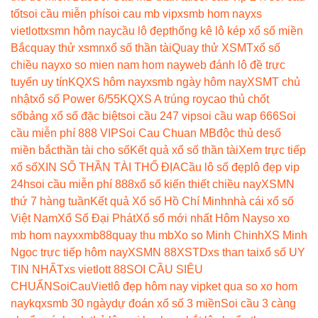
tốt
soi cầu miễn phí
soi cau mb vip
xsmb hom nay
xs
vietlott
xsmn hôm nay
cầu lô đẹp
thống kê lô kép xổ số miền
Bắc
quay thử xsmn
xổ số thần tài
Quay thử XSMT
xổ số
chiều nay
xo so mien nam hom nay
web đánh lô đề trực
tuyến uy tín
KQXS hôm nay
xsmb ngày hôm nay
XSMT chủ
nhật
xổ số Power 6/55
KQXS A trúng roy
cao thủ chốt
số
bảng xổ số đặc biệt
soi cầu 247 vip
soi cầu wap 666
Soi
cầu miễn phí 888 VIP
Soi Cau Chuan MB
độc thủ de
số
miền bắc
thần tài cho số
Kết quả xổ số thần tài
Xem trực tiếp
xổ số
XIN SỐ THẦN TÀI THỔ ĐỊA
Cầu lô số đẹp
lô đẹp vip
24h
soi cầu miễn phí 888
xổ số kiến thiết chiều nay
XSMN
thứ 7 hàng tuần
Kết quả Xổ số Hồ Chí Minh
nhà cái xổ số
Việt Nam
Xổ Số Đại Phát
Xổ số mới nhất Hôm Nay
so xo
mb hom nay
xxmb88
quay thu mb
Xo so Minh Chinh
XS Minh
Ngọc trực tiếp hôm nay
XSMN 88
XSTD
xs than tai
xổ số UY
TIN NHẤT
xs vietlott 88
SOI CẦU SIÊU
CHUẨN
SoiCauViet
lô đẹp hôm nay vip
ket qua so xo hom
nay
kqxsmb 30 ngày
dự đoán xổ số 3 miền
Soi cầu 3 càng