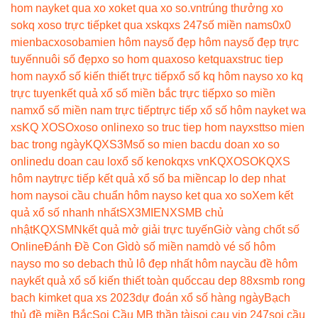
hom nay
ket qua xo xo
ket qua xo so.vn
trúng thưởng xo
so
kq xoso trực tiếp
ket qua xs
kqxs 247
số miền nam
s0x0
mienbac
xosobamien hôm nay
số đẹp hôm nay
số đẹp trực
tuyến
nuôi số đẹp
xo so hom qua
xoso ketqua
xstruc tiep
hom nay
xổ số kiến thiết trực tiếp
xổ số kq hôm nay
so xo kq
trực tuyen
kết quả xổ số miền bắc trực tiếp
xo so miền
nam
xổ số miền nam trực tiếp
trực tiếp xổ số hôm nay
ket wa
xs
KQ XOSO
xoso online
xo so truc tiep hom nay
xstt
so mien
bac trong ngày
KQXS3M
số so mien bac
du doan xo so
online
du doan cau lo
xổ số keno
kqxs vn
KQXOSO
KQXS
hôm nay
trực tiếp kết quả xổ số ba miền
cap lo dep nhat
hom nay
soi cầu chuẩn hôm nay
so ket qua xo so
Xem kết
quả xổ số nhanh nhất
SX3MIEN
XSMB chủ
nhật
KQXSMN
kết quả mở giải trực tuyến
Giờ vàng chốt số
Online
Đánh Đề Con Gì
dò số miền nam
dò vé số hôm
nay
so mo so de
bach thủ lô đẹp nhất hôm nay
cầu đề hôm
nay
kết quả xổ số kiến thiết toàn quốc
cau dep 88
xsmb rong
bach kim
ket qua xs 2023
dự đoán xổ số hàng ngày
Bạch
thủ đề miền Bắc
Soi Cầu MB thần tài
soi cau vip 247
soi cầu