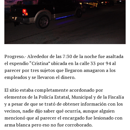
Progreso.- Alrededor de las 7:30 de la noche fue asaltada
el expendio “Cristina” ubicada en la calle 33 por 94 al
parecer por tres sujetos que llegaron amagaron a los
empleados y se llevaron el dinero.
El sitio estaba completamente acordonado por
elementos de la Policía Estatal, Municipal y de la Fiscalía
y a pesar de que se trató de obtener información con los
vecinos, nadie dijo saber qué ocurría, aunque alguien
mencionó que al parecer el encargado fue lesionado con
arma blanca pero eso no fue corroborado.