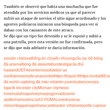
También se observó que había una muchacha que fue
atendida por los servicios médicos ya que al parecer
sufrió un ataque de nervios el sitio sigue acordonado y los
agentes policiacos iniciaron una búsqueda para ver si
daban con los causantes de este atraco.
Se dijo que un tipo fue detenido y se le esposó y subió a
una patrulla, pero esta versión no fue confirmada, pero
se dijo que más adelante se daría información.
xoso
tin chelsea
thông tin chuyển nhượng
câu lạc bộ bóng
đá arsenal
bóng đá atalanta
bundesliga
cầu thủ
haaland
UEFA
everton
xoso
futebol ao
vivo
futemax
multicanais
onbet
https://bsport.fit
https://onbet88.o
đá world cup
bóng đá inter milan
tin juventus
benzema
la
liga
clb leicester city
MU
man city
messi
lionel
salah
napoli
neymar
psg
ronaldo
serie
a
tottenham
valencia
AS ROMA
Leverkusen
ac
milan
mbappe
napoli
newcastle
aston villa
liverpool
fa cup
real